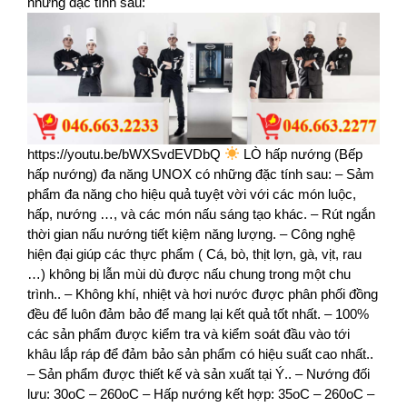
những đặc tính sau:
https://youtu.be/bWXSvdEVDbQ
LÒ hấp nướng (Bếp
hấp nướng) đa năng UNOX có những đặc tính sau: – Sảm
phẩm đa năng cho hiệu quả tuyệt vời với các món luộc,
hấp, nướng …, và các món nấu sáng tạo khác. – Rút ngắn
thời gian nấu nướng tiết kiệm năng lượng. – Công nghệ
hiện đại giúp các thực phẩm ( Cá, bò, thịt lợn, gà, vịt, rau
…) không bị lẫn mùi dù được nấu chung trong một chu
trình.. – Không khí, nhiệt và hơi nước được phân phối đồng
đều để luôn đảm bảo để mang lại kết quả tốt nhất. – 100%
các sản phẩm được kiểm tra và kiểm soát đầu vào tới
khâu lắp ráp để đảm bảo sản phẩm có hiệu suất cao nhất..
– Sản phẩm được thiết kế và sản xuất tại Ý.. – Nướng đối
lưu: 30oC – 260oC – Hấp nướng kết hợp: 35oC – 260oC –