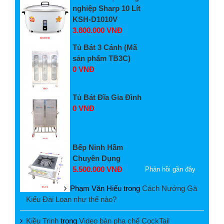
nghiệp Sharp 10 Lít
KSH-D1010V
3.800.000 VNĐ
Tủ Bát 3 Cánh (Mã
sản phẩm TB3C)
0 VNĐ
Tủ Bát Đĩa Gia Đình
0 VNĐ
Bếp Ninh Hầm
Chuyên Dụng
5.500.000 VNĐ
Phản hồi gần đây
Phạm Văn Hiếu
trong
Cách Nướng Gà
Kiểu Đài Loan như thế nào?
Kiều Trinh
trong
Video bàn pha chế CockTail