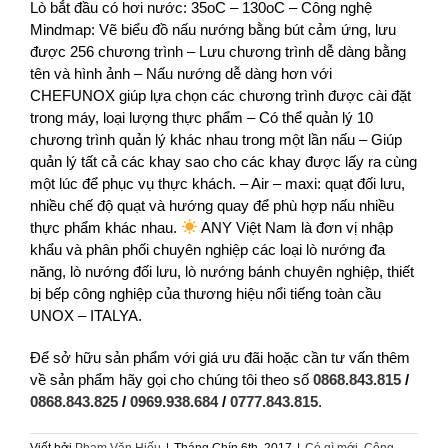
Lò bắt đầu có hơi nước: 35oC – 130oC – Công nghệ
Mindmap: Vẽ biểu đồ nấu nướng bằng bút cảm ứng, lưu
được 256 chương trình – Lưu chương trình dễ dàng bằng
tên và hình ảnh – Nấu nướng dễ dàng hơn với
CHEFUNOX giúp lựa chọn các chương trình được cài đặt
trong máy, loại lượng thực phẩm – Có thể quản lý 10
chương trình quản lý khác nhau trong một lần nấu – Giúp
quản lý tất cả các khay sao cho các khay được lấy ra cùng
một lúc để phục vụ thực khách. – Air – maxi: quạt đối lưu,
nhiều chế độ quạt và hướng quay để phù hợp nấu nhiều
thực phẩm khác nhau.
ANY Việt Nam là đơn vị nhập
khẩu và phân phối chuyên nghiệp các loại lò nướng đa
năng, lò nướng đối lưu, lò nướng bánh chuyên nghiệp, thiết
bị bếp công nghiệp của thương hiệu nổi tiếng toàn cầu
UNOX – ITALYA.
Để sở hữu sản phẩm với giá ưu đãi hoặc cần tư vấn thêm
về sản phẩm hãy gọi cho chúng tôi theo số
0868.843.815
/
0868.843.825
/
0969.938.684
/
0777.843.815
.
Viết bởi
Phạm Văn Hiếu
|
Tháng Chín 6th, 2017
|
Có gì mới
,
Công