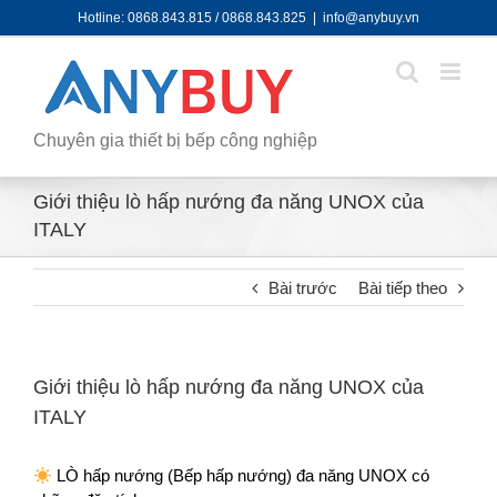
Skip
Hotline: 0868.843.815 / 0868.843.825
|
info@anybuy.vn
to
content
Chuyên gia thiết bị bếp công nghiệp
Giới thiệu lò hấp nướng đa năng UNOX của
ITALY
Bài trước
Bài tiếp theo
Giới thiệu lò hấp nướng đa năng UNOX của
ITALY
LÒ hấp nướng (Bếp hấp nướng) đa năng UNOX có