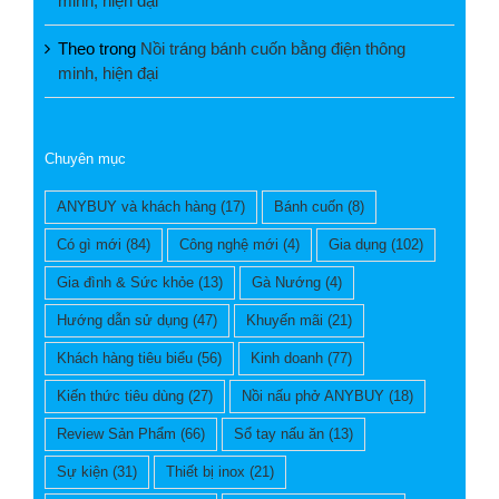
minh, hiện đại
Theo
trong
Nồi tráng bánh cuốn bằng điện thông
minh, hiện đại
Chuyên mục
ANYBUY và khách hàng
(17)
Bánh cuốn
(8)
Có gì mới
(84)
Công nghệ mới
(4)
Gia dụng
(102)
Gia đình & Sức khỏe
(13)
Gà Nướng
(4)
Hướng dẫn sử dụng
(47)
Khuyến mãi
(21)
Khách hàng tiêu biểu
(56)
Kinh doanh
(77)
Kiến thức tiêu dùng
(27)
Nồi nấu phở ANYBUY
(18)
Review Sản Phẩm
(66)
Sổ tay nấu ăn
(13)
Sự kiện
(31)
Thiết bị inox
(21)