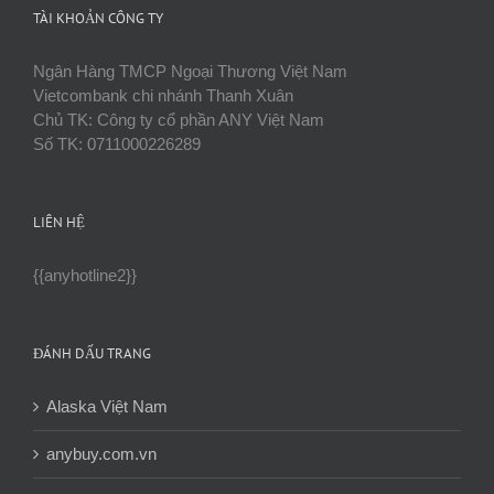
(email)
TÀI KHOẢN CÔNG TY
Ngân Hàng TMCP Ngoại Thương Việt Nam
Vietcombank chi nhánh Thanh Xuân
Chủ TK: Công ty cổ phần ANY Việt Nam
Số TK: 0711000226289
LIÊN HỆ
{{anyhotline2}}
ĐÁNH DẤU TRANG
Alaska Việt Nam
anybuy.com.vn