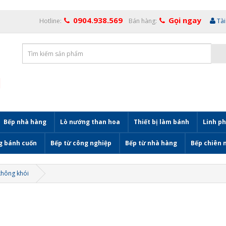
0904.938.569
Gọi ngay
Hotline:
Bán hàng:
Tà
Bếp nhà hàng
Lò nướng than hoa
Thiết bị làm bánh
Linh ph
g bánh cuốn
Bếp từ công nghiệp
Bếp từ nhà hàng
Bếp chiên 
không khói