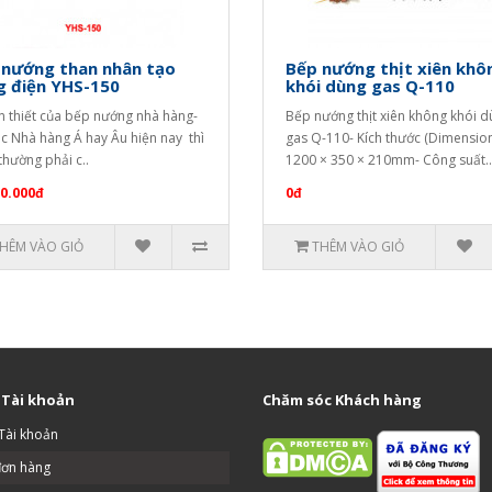
 nướng than nhân tạo
Bếp nướng thịt xiên khô
g điện YHS-150
khói dùng gas Q-110
n thiết của bếp nướng nhà hàng-
Bếp nướng thịt xiên không khói 
ác Nhà hàng Á hay Âu hiện nay thì
gas Q-110- Kích thước (Dimension
thường phải c..
1200 × 350 × 210mm- Công suất..
90.000đ
0đ
HÊM VÀO GIỎ
THÊM VÀO GIỎ
 Tài khoản
Chăm sóc Khách hàng
Tài khoản
đơn hàng