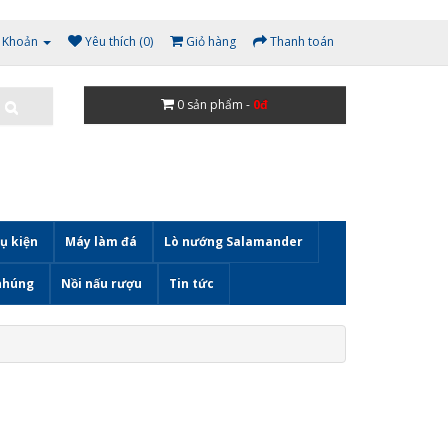
i Khoản
Yêu thích (0)
Giỏ hàng
Thanh toán
0
sản phẩm -
0đ
ụ kiện
Máy làm đá
Lò nướng Salamander
nhúng
Nồi nấu rượu
Tin tức