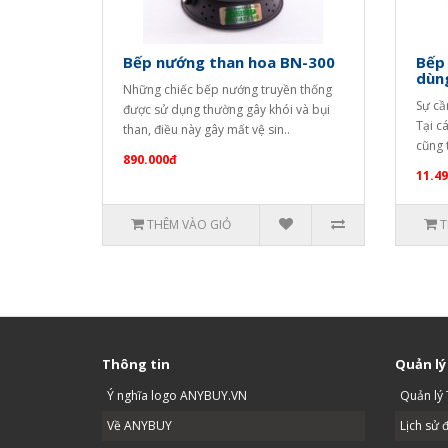
Bếp nướng than hoa BN-300
Bếp
dùn
Những chiếc bếp nướng truyền thống
Sự cầ
được sử dụng thường gây khói và bụi
Tại c
than, điều này gây mất vệ sin..
cũng 
890.000đ
11.4
THÊM VÀO GIỎ
T
Thông tin
Quản lý
Ý nghĩa logo ANYBUY.VN
Quản lý 
Về ANYBUY
Lịch sử 