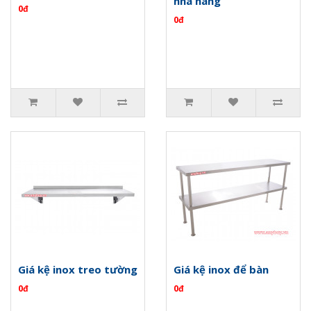
nhà hàng
0đ
0đ
Giá kệ inox treo tường
Giá kệ inox để bàn
0đ
0đ