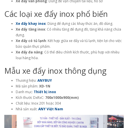
Xe đẩy văn phòng
: Dùng để vận chuyển tài liệu, hồ sơ
Các loại xe đẩy inox phổ biến
Xe đẩy khay inox
: Dùng để đựng các khay thức ăn, đồ dùng.
Xe đẩy tầng inox
: Có nhiều tầng để đựng đồ, tăng khả năng chứa
đựng.
Xe đẩy có tủ lạnh
: Kết hợp giữa xe đẩy và tủ lạnh, tiện lợi cho việc
bảo quản thực phẩm.
Xe đẩy đa năng
: Có thể điều chỉnh kích thước, phù hợp với nhiều
loại hàng hóa.
Mẫu xe đẩy inox thông dụng
Thương hiệu:
ANYBUY
Mã sản phẩm:
XD-1N
Danh mục:
Thiết bị inox
Kích thước DxRxC:
700x1000x900(mm)
Chất liệu: Inox 201 hoặc 304
Nhà sản xuất:
ANY Việt Nam