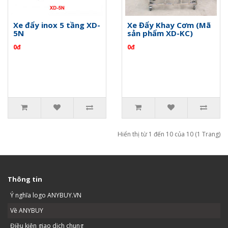
Xe đẩy inox 5 tầng XD-
Xe Đẩy Khay Cơm (Mã
5N
sản phẩm XD-KC)
0đ
0đ
Hiển thị từ 1 đến 10 của 10 (1 Trang)
Thông tin
Ý nghĩa logo ANYBUY.VN
Về ANYBUY
Điều kiện giao dịch chung