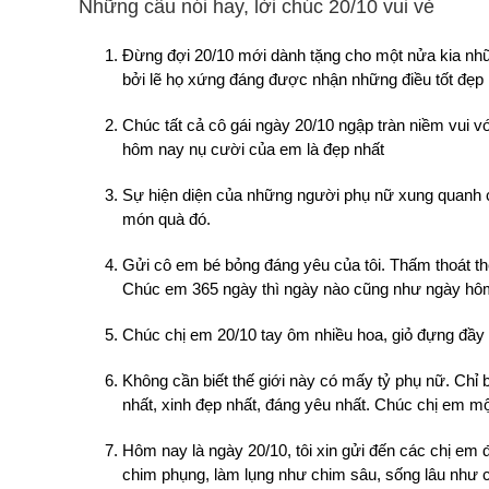
Những câu nói hay, lời chúc 20/10 vui vẻ
Đừng đợi 20/10 mới dành tặng cho một nửa kia nhữn
bởi lẽ họ xứng đáng được nhận những điều tốt đẹp 
Chúc tất cả cô gái ngày 20/10 ngập tràn niềm vui v
hôm nay nụ cười của em là đẹp nhất
Sự hiện diện của những người phụ nữ xung quanh c
món quà đó.
Gửi cô em bé bỏng đáng yêu của tôi. Thấm thoát th
Chúc em 365 ngày thì ngày nào cũng như ngày hô
Chúc chị em 20/10 tay ôm nhiều hoa, giỏ đựng đầy qu
Không cần biết thế giới này có mấy tỷ phụ nữ. Chỉ 
nhất, xinh đẹp nhất, đáng yêu nhất. Chúc chị em mộ
Hôm nay là ngày 20/10, tôi xin gửi đến các chị em
chim phụng, làm lụng như chim sâu, sống lâu như c