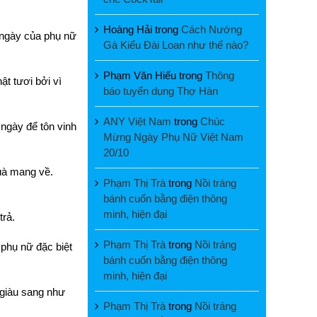
Hoàng Hải
trong
Cách Nướng
 ngày của phụ nữ
Gà Kiểu Đài Loan như thế nào?
Phạm Văn Hiếu
trong
Thông
t tươi bởi vì
báo tuyển dụng Thợ Hàn
ANY Việt Nam
trong
Chúc
ngày để tôn vinh
Mừng Ngày Phụ Nữ Việt Nam
20/10
quà mang về.
Phạm Thị Trà
trong
Nồi tráng
bánh cuốn bằng điện thông
minh, hiện đại
trả.
Phạm Thị Trà
trong
Nồi tráng
 phụ nữ đặc biệt
bánh cuốn bằng điện thông
minh, hiện đại
 giàu sang như
Phạm Thị Trà
trong
Nồi tráng