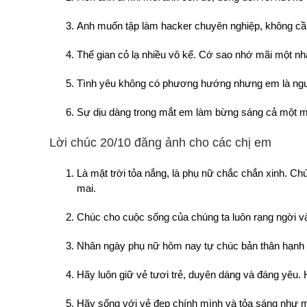
Anh muốn tập làm hacker chuyên nghiệp, không cần
Thế gian cỏ lạ nhiều vô kể. Cớ sao nhớ mãi một nh
Tình yêu không có phương hướng nhưng em là ng
Sự dịu dàng trong mắt em làm bừng sáng cả một m
Lời chúc 20/10 đăng ảnh cho các chị em
Là mặt trời tỏa nắng, là phụ nữ chắc chắn xinh. C
mai.
Chúc cho cuộc sống của chúng ta luôn rạng ngời 
Nhân ngày phụ nữ hôm nay tự chúc bản thân hạnh 
Hãy luôn giữ vẻ tươi trẻ, duyên dáng và đáng yêu. 
Hãy sống với vẻ đẹp chính mình và tỏa sáng như 