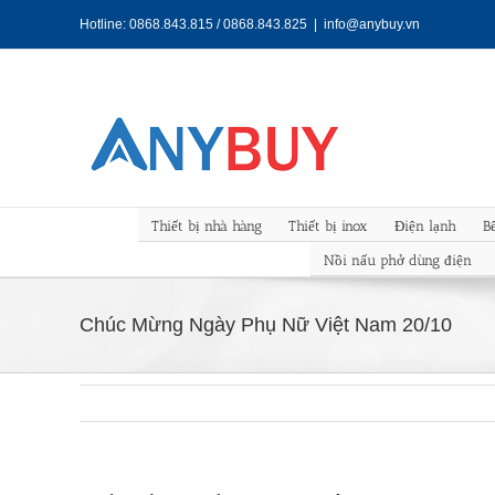
Skip
Hotline: 0868.843.815 / 0868.843.825
|
info@anybuy.vn
to
content
Thiết bị nhà hàng
Thiết bị inox
Điện lạnh
B
Nồi nấu phở dùng điện
Chúc Mừng Ngày Phụ Nữ Việt Nam 20/10