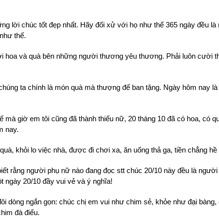
g lời chúc tốt đẹp nhất. Hãy đối xử với họ như thể 365 ngày đều là
như thế.
ới hoa và quà bên những người thương yêu thương. Phải luôn cười thậ
húng ta chính là món quà mà thượng đế ban tặng. Ngày hôm nay là 
ế mà giờ em tôi cũng đã thành thiếu nữ, 20 tháng 10 đã có hoa, có 
m nay.
à, khỏi lo việc nhà, được đi chơi xa, ăn uống thả ga, tiền chẳng hề 
biết rằng người phụ nữ nào đang đọc stt chúc 20/10 này đều là người
t ngày 20/10 đầy vui vẻ và ý nghĩa!
 đôi dòng ngắn gọn: chúc chị em vui như chim sẻ, khỏe như đại bàng,
him đà điểu.