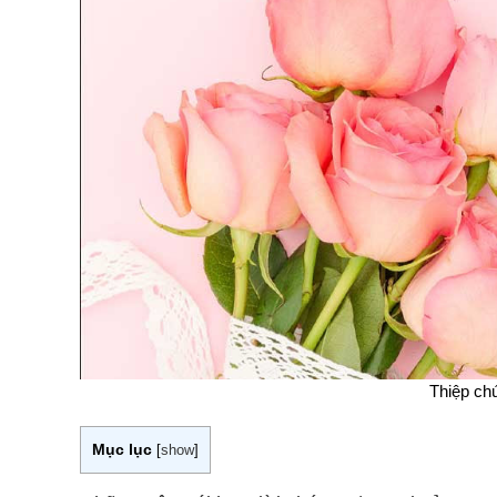
Thiệp ch
Mục lục
[
show
]