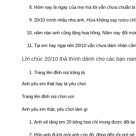
Hôm nay là ngày của mẹ mà tôi vẫn chưa chuẩn bị qu
20/10 mình nhậu nha anh. Hứa không say rượu chỉ
năm nào anh cũng tặng hoa hồng. Năm nay đổi món
Tại em hay ngại nên 20/10 vẫn chưa dám nhận cầm 
Lời chúc 20/10 thả thính dành cho các bạn na
Trang lên đỉnh núi trăng tà
Anh yêu em thật hay là yêu chơi
Trang lên đỉnh núi chơi vơi
Anh yêu em thật, yêu chơi làm gì
Anh sẽ tặng em 20 bông hoa chỉ mong được đổi lại 
Hôn anh đi khi môi anh còn đỏ, đông đến rồi nứt nẻ