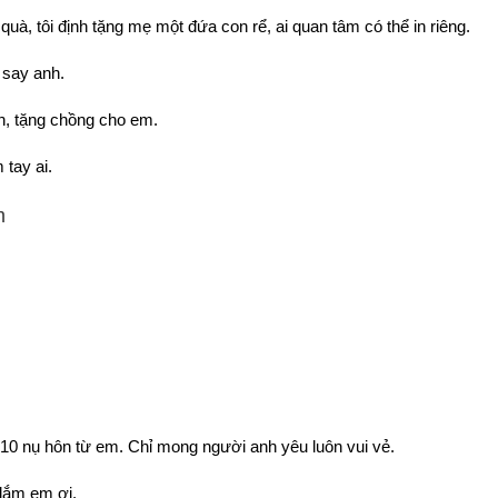
à, tôi định tặng mẹ một đứa con rể, ai quan tâm có thể in riêng.
 say anh.
, tặng chồng cho em.
tay ai.
m
10 nụ hôn từ em. Chỉ mong người anh yêu luôn vui vẻ.
 lắm em ơi.