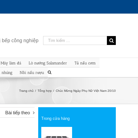
Kết
bị bếp công nghiệp
quả
tìm
kiếm
Máy làm đá
Lò nướng Salamander
Tủ nấu cơm
cho:
n nhúng
Nồi nấu rượu
Trang chủ
/
Tổng hợp
/
Chúc Mừng Ngày Phụ Nữ Việt Nam 20/10
Bài tiếp theo
Trong cửa hàng