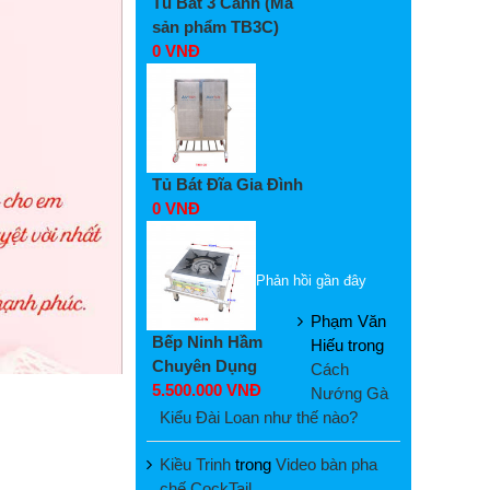
Tủ Bát 3 Cánh (Mã
sản phẩm TB3C)
0 VNĐ
Tủ Bát Đĩa Gia Đình
0 VNĐ
Phản hồi gần đây
Phạm Văn
Bếp Ninh Hầm
Hiếu
trong
Chuyên Dụng
Cách
5.500.000 VNĐ
Nướng Gà
Kiểu Đài Loan như thế nào?
Kiều Trinh
trong
Video bàn pha
chế CockTail