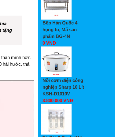
Bếp Hàn Quốc 4
hĩa
họng to, Mã sản
h tặng
phẩm BG-4N
0 VNĐ
 thân mình hơn.
0 hài hước, thả
Nồi cơm điện công
nghiệp Sharp 10 Lít
KSH-D1010V
3.800.000 VNĐ