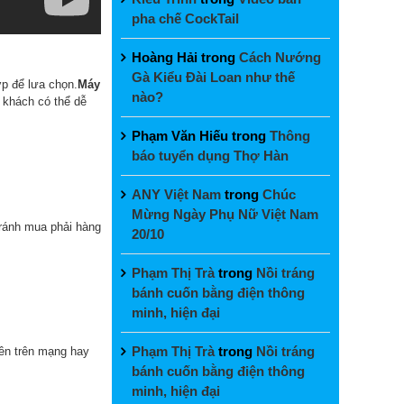
pha chế CockTail
Hoàng Hải
trong
Cách Nướng
Gà Kiểu Đài Loan như thế
p để lưa chọn.
Máy
nào?
 khách có thể dễ
Phạm Văn Hiếu
trong
Thông
báo tuyển dụng Thợ Hàn
ANY Việt Nam
trong
Chúc
Mừng Ngày Phụ Nữ Việt Nam
ránh mua phải hàng
20/10
Phạm Thị Trà
trong
Nồi tráng
bánh cuốn bằng điện thông
minh, hiện đại
Phạm Thị Trà
trong
Nồi tráng
lên trên mạng hay
bánh cuốn bằng điện thông
minh, hiện đại