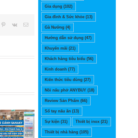
Gia dụng
(102)
Gia đình & Sức khỏe
(13)
pp
mblr
Pinterest
Vk
Email
Gà Nướng
(4)
Hướng dẫn sử dụng
(47)
Khuyến mãi
(21)
Khách hàng tiêu biểu
(56)
Kinh doanh
(77)
Kiến thức tiêu dùng
(27)
Nồi nấu phở ANYBUY
(18)
Review Sản Phẩm
(66)
Sổ tay nấu ăn
(13)
Sự kiện
(31)
Thiết bị inox
(21)
Thiết bị nhà hàng
(105)