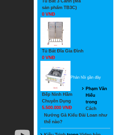
Tủ Bát 3 Cánh (Mã
sản phẩm TB3C)
0 VNĐ
Tủ Bát Đĩa Gia Đình
0 VNĐ
Phản hồi gần đây
Phạm Văn
Bếp Ninh Hầm
Hiếu
Chuyên Dụng
trong
5.500.000 VNĐ
Cách
Nướng Gà Kiểu Đài Loan như
thế nào?
Kiều Trinh
trong
Video bàn