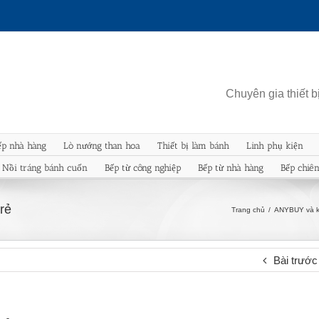
Chuyên gia thiết 
ếp nhà hàng
Lò nướng than hoa
Thiết bị làm bánh
Linh phụ kiện
Nồi tráng bánh cuốn
Bếp từ công nghiệp
Bếp từ nhà hàng
Bếp chiê
rẻ
Trang chủ
/
ANYBUY và k
Bài trước