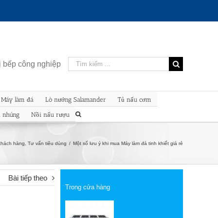
Kết
bị bếp công nghiệp
quả
tìm
kiếm
Máy làm đá
Lò nướng Salamander
Tủ nấu cơm
cho:
n nhúng
Nồi nấu rượu
hách hàng
,
Tư vấn tiêu dùng
/
Một số lưu ý khi mua Máy làm đá tinh khiết giá rẻ
Bài tiếp theo
Trong cửa hàng