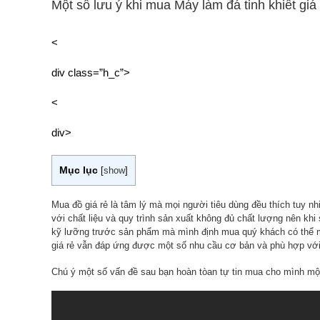
Một số lưu ý khi mua Máy làm đá tinh khiết giá 
<
div class=”h_c”>
<
div>
Mục lục
[
show
]
Mua đồ giá rẻ là tâm lý mà mọi người tiêu dùng đều thích tuy nhi
với chất liệu và quy trình sản xuất không đủ chất lượng nên khi
kỹ lưỡng trước sản phẩm mà mình định mua quý khách có thể mua
giá rẻ vẫn đáp ứng được một số nhu cầu cơ bản và phù hợp với
Chú ý một số vấn đề sau bạn hoàn tòan tự tin mua cho mình mộ