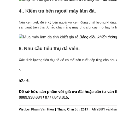
4.. Kiểm tra bên ngoài máy làm đá.
Nên xem xét, để ý kỹ bên ngoài vỏ xem đúng chất lượng không,
sản xuất trên thân.Chắc chắn rằng máy chưa bị cạy mở hay là li
Bảng điều khiển thôn
5. Nhu cầu tiêu thụ đá viên.
Xác định lựơng tiêu thụ đá để có thể sản xuất đáp ứng cho nhu 
<
h2>
6.
Để sở hữu sản phẩm với giá ưu đãi hoặc cần tư vấn 
0969.938.684
/
0777.843.815
.
Viết bởi
Phạm Văn Hiếu
|
Tháng Chín 5th, 2017
|
ANYBUY và khác