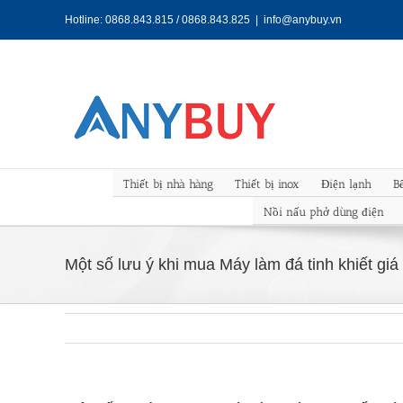
Skip
Hotline: 0868.843.815 / 0868.843.825
|
info@anybuy.vn
to
content
Thiết bị nhà hàng
Thiết bị inox
Điện lạnh
B
Nồi nấu phở dùng điện
Một số lưu ý khi mua Máy làm đá tinh khiết giá 