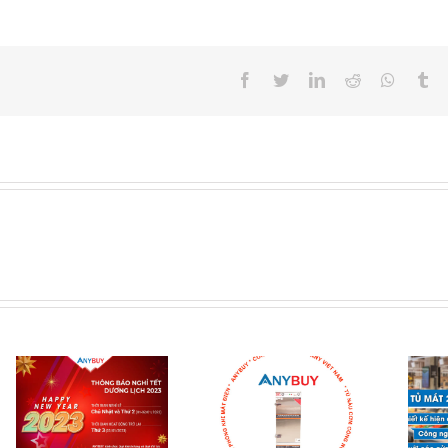
Facebook
Twitter
LinkedIn
Reddit
Whatsa
Tu
Tìm hiểu tủ mát
Tìm hiểu tủ nấu
Sanaky Inverter
cơm công nghiệp
được sử dụng cho