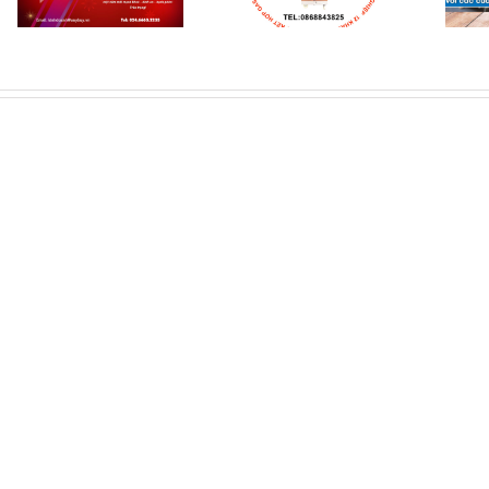
điện kết hợp gas
các cửa hàng, siêu
thị