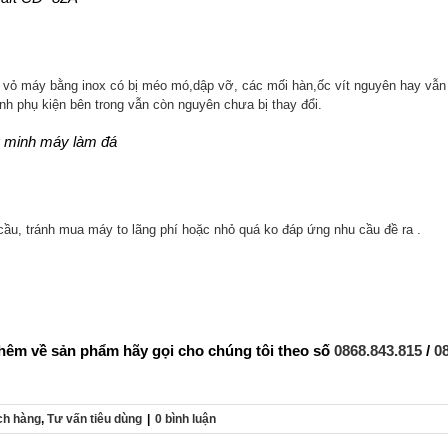
 vỏ máy bằng inox có bị méo mó,dập vỡ, các mối hàn,ốc vít nguyên hay vẫn
nh phụ kiện bên trong vẫn còn nguyên chưa bị thay đổi.
g minh máy làm đá
cầu, tránh mua máy to lãng phí hoặc nhỏ quá ko đáp ứng nhu cầu đề ra .
thêm về sản phẩm hãy gọi cho chúng tôi theo số
0868.843.815
/
0
h hàng
,
Tư vấn tiêu dùng
|
0 bình luận