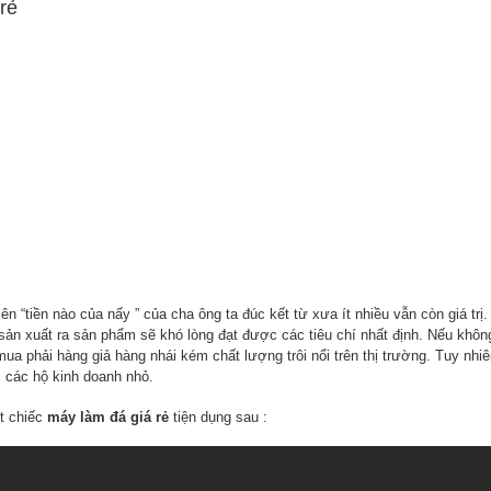
rẻ
ên “tiền nào của nấy ” của cha ông ta đúc kết từ xưa ít nhiều vẫn còn giá trị
 sản xuất ra sản phẩm sẽ khó lòng đạt được các tiêu chí nhất định. Nếu khôn
 phải hàng giả hàng nhái kém chất lượng trôi nổi trên thị trường. Tuy nhi
 các hộ kinh doanh nhỏ.
t chiếc
máy làm đá giá rẻ
tiện dụng sau :