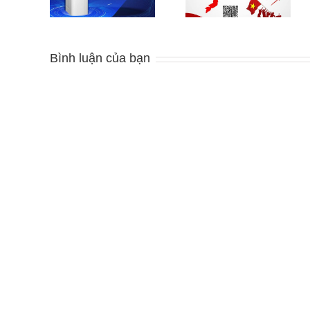
êu?
lịch 2023
2/9
Bình luận của bạn