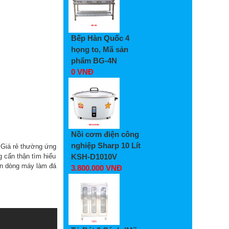
Bếp Hàn Quốc 4
họng to, Mã sản
phẩm BG-4N
0 VNĐ
Nồi cơm điện công
nghiệp Sharp 10 Lít
. Giá rẻ thường ứng
KSH-D1010V
g cẩn thận tìm hiểu
ên dòng máy làm đá
3.800.000 VNĐ