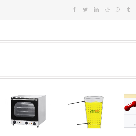
Facebook
Twitter
LinkedIn
Reddit
Whatsa
Tu
Ozone là gì? Các
Tìm hiểu vai trò
ứng dụng của nó
CO2 đối với bia hơi
trong Y Học và
Hà Nội từ A-Z
Công Nghiệp