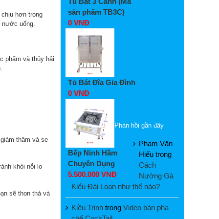
Tủ Bát 3 Cánh (Mã
sản phẩm TB3C)
 chịu hơn trong
0 VNĐ
i nước uống.
ực phẩm và thủy hải
.
Tủ Bát Đĩa Gia Đình
0 VNĐ
Phản hồi gần đây
 giảm thâm và se
Phạm Văn
Bếp Ninh Hầm
Hiếu
trong
Chuyên Dụng
Cách
nh khỏi nỗi lo
5.500.000 VNĐ
Nướng Gà
Kiểu Đài Loan như thế nào?
ạn sẽ thon thả và
Kiều Trinh
trong
Video bàn pha
chế CockTail