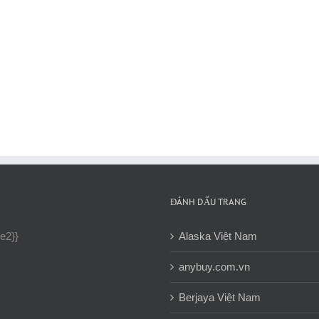
ĐÁNH DẤU TRANG
ne2}}
Alaska Việt Nam
anybuy.com.vn
Berjaya Việt Nam