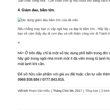
Săn chắc vòng một :
Còn chần chờ gì mà chưa thử bằng cách m
4. Giảm đau, bầm tím.
Nếu chẳng may bạn vị vấp ngã hay va đạp bị bầm tím.. Hãy lấy n
bạn sẽ cảm thấy dịu đi cơn đau và vết thâm cũng mờ đi.Tránh tiế
<
h4> Ở trên đây chỉ là một số tác dụng phổ biến trong đời
hãy giữ trong ngôi nhà mình một ít đá viên trong tủ lạnh
mát lạnh khi cần.
Để sở hữu sản phẩm với giá ưu đãi hoặc cần tư vấn thêm
0969.938.684
/
0777.843.815
.
Viết bởi
Phạm Văn Hiếu
|
Tháng Chín 5th, 2017
|
Tổng hợp
|
0 bình