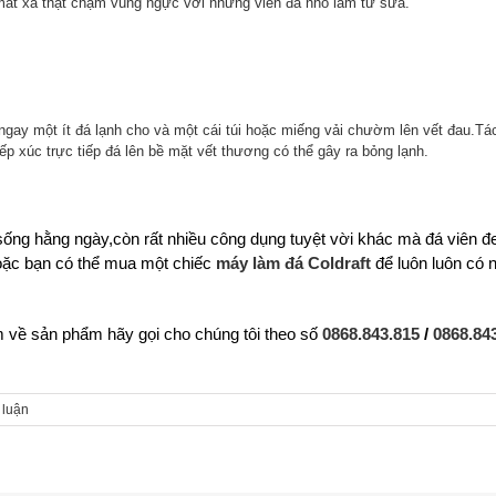
at xa thật chậm vùng ngực với những viên đá nhỏ làm từ sữa.
gay một ít đá lạnh cho và một cái túi hoặc miếng vải chườm lên vết đau.Tác
p xúc trực tiếp đá lên bề mặt vết thương có thể gây ra bỏng lạnh.
 sống hằng ngày,còn rất nhiều công dụng tuyệt vời khác mà đá viên đ
 hoặc bạn có thể mua một chiếc
máy làm đá Coldraft
để luôn luôn có 
 về sản phẩm hãy gọi cho chúng tôi theo số
0868.843.815
/
0868.84
 luận