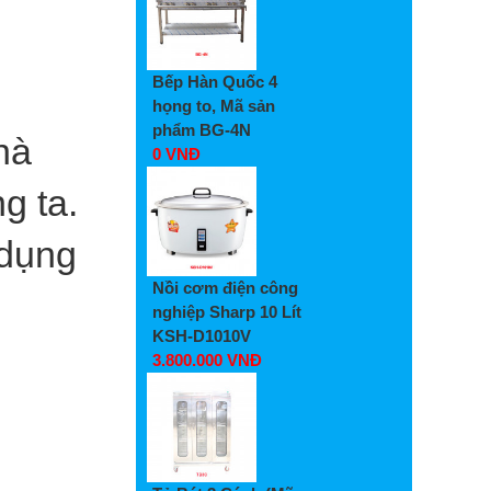
Bếp Hàn Quốc 4
họng to, Mã sản
phẩm BG-4N
hà
0 VNĐ
g ta.
 dụng
Nồi cơm điện công
nghiệp Sharp 10 Lít
KSH-D1010V
3.800.000 VNĐ