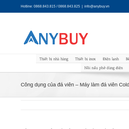
Skip
Hotline: 0868.843.815 / 0868.843.825
|
info@anybuy.vn
to
content
Thiết bị nhà hàng
Thiết bị inox
Điện lạnh
B
Nồi nấu phở dùng điện
Công dụng của đá viên – Máy làm đá viên Cold