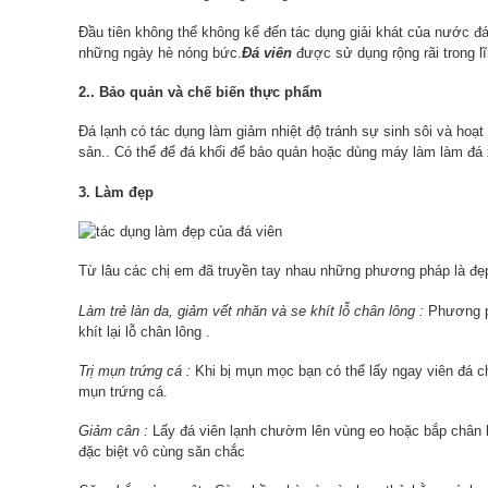
Đầu tiên không thể không kể đến tác dụng giải khát của nước đá
những ngày hè nóng bức.
Đá viên
được sử dụng rộng rãi trong l
2.. Bảo quản và chế biến thực phẩm
Đá lạnh có tác dụng làm giảm nhiệt độ tránh sự sinh sôi và hoạ
sản.. Có thể để đá khối để bảo quản hoặc dùng máy làm làm đá 
3. Làm đẹp
Từ lâu các chị em đã truyền tay nhau những phương pháp là đẹp 
Làm trẻ làn da, giảm vết nhăn và se khít lỗ chân lông :
Phương ph
khít lại lỗ chân lông .
Trị mụn trứng cá :
Khi bị mụn mọc bạn có thể lấy ngay viên đá c
mụn trứng cá.
Giảm cân :
Lấy đá viên lạnh chườm lên vùng eo hoặc bắp chân bắ
đặc biệt vô cùng săn chắc