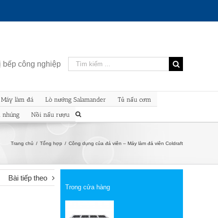
Kết
bị bếp công nghiệp
quả
tìm
kiếm
Máy làm đá
Lò nướng Salamander
Tủ nấu cơm
cho:
n nhúng
Nồi nấu rượu
Trang chủ
/
Tổng hợp
/
Công dụng của đá viên – Máy làm đá viên Coldraft
Bài tiếp theo
Trong cửa hàng