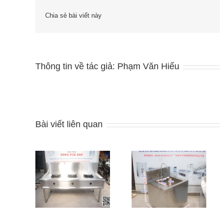
Chia sẻ bài viết này
Thông tin về tác giả:
Phạm Văn Hiếu
Bài viết liên quan
Bếp Á 3
 với bếp
Chậu rửa inox treo
Lò nướng đối lưu 4
ng, doanh
tường mã sản
khay YueShun
ng học hay
phẩm CITT
YSD-4A
viện