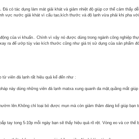
. Đá có tác dụng làm mát giải khát và giảm nhiệt độ giúp cơ thể cảm thấy dễ
ĩnh vực nước giải khát vì cấu tạo,kích thước và độ lạnh vừa phải khi pha vớ
t động của vi khuẩn.. Chính vì vậy nó được dùng trong ngành công nghiệp th
xay ra để ướp tùy vào kích thước cũng như giá trị sử dụng của sản phẩm đó
từ viên đá lạnh rất hiệu quả kể đến như :
áp này dùng những viên đá lạnh matxa xung quanh da mặt,quầng mắt giúp
hườm lên.Không chỉ loại bỏ được mụn mà còn giảm thâm đáng kể giúp bạn trá
p tay tong 5-10p mỗi ngày bạn sẽ thấy hiệu quả rõ rệt. Vòng eo và cơ thể b