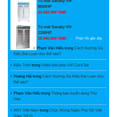
Tủ mát Sanaky VH-
8009HP
24.550.000 VNĐ
Tủ mát Sanaky VH-
1200HP
25.400.000 VNĐ
Phản hồi gần đây
Phạm Văn Hiếu
trong
Cách Nướng Gà
Kiểu Đài Loan như thế nào?
Kiều Trinh
trong
Video bàn pha chế CockTail
Hoàng Hải
trong
Cách Nướng Gà Kiểu Đài Loan như
thế nào?
Phạm Văn Hiếu
trong
Thông báo tuyển dụng Thợ
Hàn
ANY Việt Nam
trong
Chúc Mừng Ngày Phụ Nữ Việt
Nam 20/10