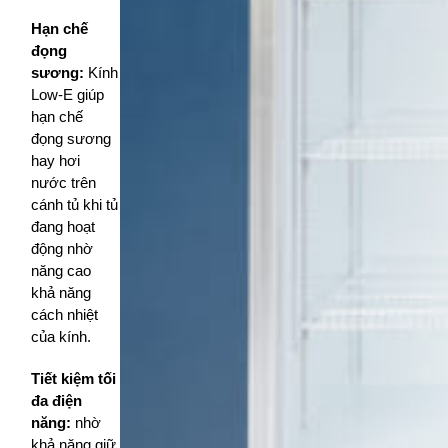
Hạn chế
đọng
sương:
Kính
Low-E giúp
hạn chế
đọng sương
hay hơi
nước trên
cánh tủ khi tủ
đang hoạt
động nhờ
năng cao
khả năng
cách nhiệt
của kính.
Tiết kiệm tối
đa điện
năng:
nhờ
khả năng giữ