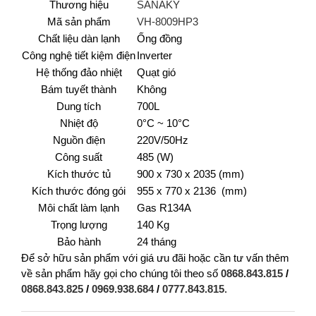
Thương hiệu
SANAKY
Mã sản phẩm
VH-8009HP3
Chất liệu dàn lạnh
Ống đồng
Công nghệ tiết kiệm điện
Inverter
Hệ thống đảo nhiệt
Quạt gió
Bám tuyết thành
Không
Dung tích
700L
Nhiệt độ
0°C ~ 10°C
Nguồn điện
220V/50Hz
Công suất
485 (W)
Kích thước tủ
900 x 730 x 2035 (mm)
Kích thước đóng gói
955 x 770 x 2136 (mm)
Môi chất làm lạnh
Gas R134A
Trọng lượng
140 Kg
Bảo hành
24 tháng
Để sở hữu sản phẩm với giá ưu đãi hoặc cần tư vấn thêm
về sản phẩm hãy gọi cho chúng tôi theo số
0868.843.815
/
0868.843.825
/
0969.938.684
/
0777.843.815
.