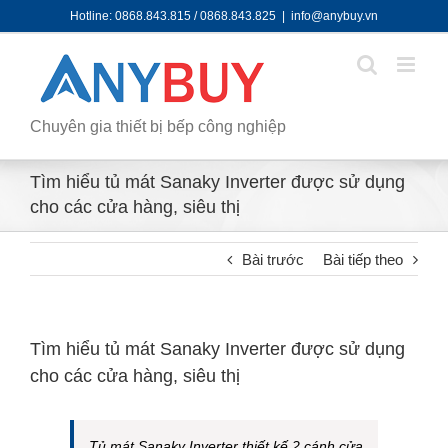
Skip
Hotline: 0868.843.815 / 0868.843.825
|
info@anybuy.vn
to
content
Chuyên gia thiết bị bếp công nghiệp
Tìm hiểu tủ mát Sanaky Inverter được sử dụng
cho các cửa hàng, siêu thị
Bài trước
Bài tiếp theo
Tìm hiểu tủ mát Sanaky Inverter được sử dụng
cho các cửa hàng, siêu thị
Tủ mát Sanaky Inverter thiết kế 2 cánh cửa