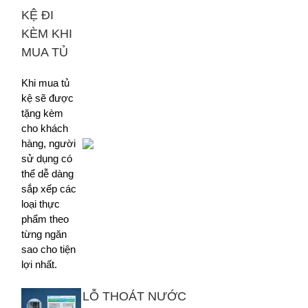
KỆ ĐI
KÈM KHI
MUA TỦ
Khi mua tủ
kệ sẽ được
tặng kèm
cho khách
hàng, người
sử dụng có
thể dễ dàng
sắp xếp các
loại thực
phẩm theo
từng ngăn
sao cho tiện
lợi nhất.
LỖ THOÁT NƯỚC