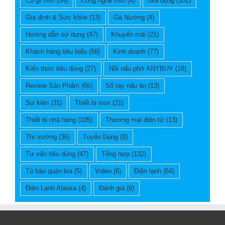
Có gì mới
(84)
Công nghệ mới
(4)
Gia dụng
(102)
Gia đình & Sức khỏe
(13)
Gà Nướng
(4)
Hướng dẫn sử dụng
(47)
Khuyến mãi
(21)
Khách hàng tiêu biểu
(56)
Kinh doanh
(77)
Kiến thức tiêu dùng
(27)
Nồi nấu phở ANYBUY
(18)
Review Sản Phẩm
(66)
Sổ tay nấu ăn
(13)
Sự kiện
(31)
Thiết bị inox
(21)
Thiết bị nhà hàng
(105)
Thương mại điện tử
(13)
Thị trường
(36)
Tuyển Dụng
(9)
Tư vấn tiêu dùng
(47)
Tổng hợp
(132)
Tủ bảo quản bia
(5)
Video
(6)
Điện lạnh
(64)
Điện Lạnh Alaska
(4)
Đánh giá
(6)