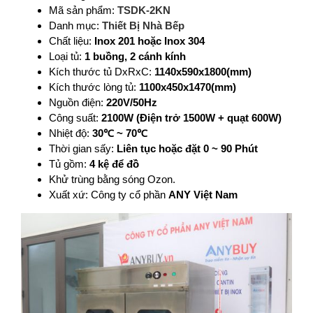
Mã sản phẩm:
TSDK-2KN
Danh mục:
Thiết Bị Nhà Bếp
Chất liệu:
Inox 201 hoặc Inox 304
Loại tủ:
1 buồng, 2 cánh kính
Kích thước tủ DxRxC:
1140x590x1800(mm)
Kích thước lòng tủ:
1100x450x1470(mm)
Nguồn điện:
220V/50Hz
Công suất:
2100W (Điện trở 1500W + quạt 600W)
Nhiệt độ:
30℃ ~ 70℃
Thời gian sấy:
Liên tục hoặc đặt 0 ~ 90 Phút
Tủ gồm:
4 kệ để đồ
Khử trùng bằng sóng Ozon.
Xuất xứ: Công ty cổ phần
ANY Việt Nam