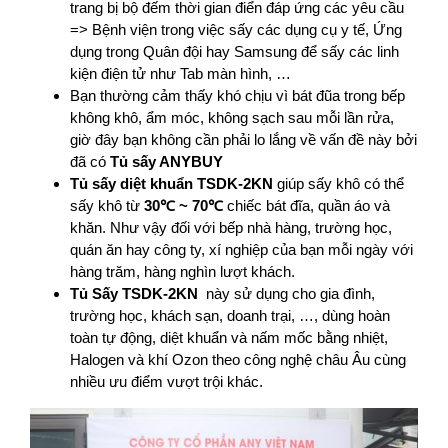
trang bị bộ đếm thời gian điển đáp ứng các yêu cầu
=> Bệnh viện trong việc sấy các dụng cụ y tế, Ứng
dụng trong Quân đội hay Samsung để sấy các linh
kiện điện tử như Tab màn hình, …
Bạn thường cảm thấy khó chịu vì bát đũa trong bếp
không khô, ẩm móc, không sạch sau mỗi lần rửa,
giờ đây bạn không cần phải lo lắng về vấn đề này bởi
đã có
Tủ sấy ANYBUY
Tủ sấy diệt khuẩn TSDK-2KN
giúp sấy khô có thể
sấy khô từ
30℃ ~ 70℃
chiếc bát đĩa, quần áo và
khăn. Như vậy đối với bếp nhà hàng, trường học,
quán ăn hay công ty, xí nghiệp của bạn mỗi ngày với
hàng trăm, hàng nghìn lượt khách.
Tủ Sấy TSDK-2KN
này sử dụng cho gia đình,
trường học, khách sạn, doanh trại, …, dùng hoàn
toàn tự động, diệt khuẩn và nấm mốc bằng nhiệt,
Halogen và khí Ozon theo công nghệ châu Âu cùng
nhiều ưu điểm vượt trội khác.