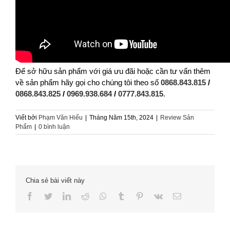
Để sở hữu sản phẩm với giá ưu đãi hoặc cần tư vấn thêm
về sản phẩm hãy gọi cho chúng tôi theo số
0868.843.815
/
0868.843.825
/
0969.938.684
/
0777.843.815
.
Viết bởi
Phạm Văn Hiếu
|
Tháng Năm 15th, 2024
|
Review Sản
Phẩm
|
0 bình luận
Chia sẻ bài viết này
Facebook
Twitter
LinkedIn
Reddit
Whatsapp
Tumblr
Pinterest
Vk
Email