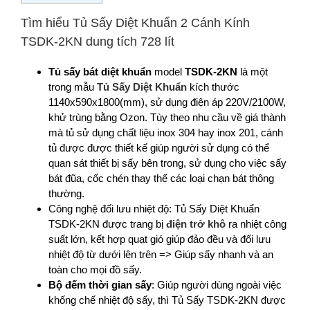
Tìm hiểu Tủ Sấy Diệt Khuẩn 2 Cánh Kính
TSDK-2KN dung tích 728 lít
Tủ sấy bát diệt khuẩn
model
TSDK-2KN
là một
trong mẫu
Tủ Sấy Diệt Khuẩn
kích thước
1140x590x1800(mm), sử dụng điện áp 220V/2100W,
khử trùng bằng Ozon. Tùy theo nhu cầu về giá thành
mà tủ sử dụng chất liệu inox 304 hay inox 201, cánh
tủ được được thiết kế giúp người sử dụng có thể
quan sát thiết bị sấy bên trong, sử dụng cho việc sấy
bát đũa, cốc chén thay thế các loại chạn bát thông
thường.
Công nghệ đối lưu nhiệt độ: Tủ Sấy Diệt Khuẩn
TSDK-2KN được trang bị
điện trở khô
ra nhiệt công
suất lớn, kết hợp quạt gió giúp đảo đều và đối lưu
nhiệt độ từ dưới lên trên => Giúp sấy nhanh và an
toàn cho mọi đồ sấy.
Bộ đếm thời gian sấy
: Giúp người dùng ngoài việc
khống chế nhiệt độ sấy, thì Tủ Sấy TSDK-2KN được