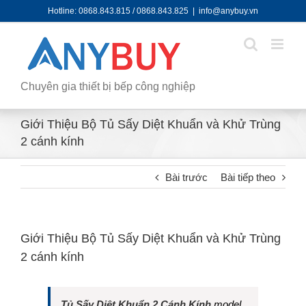
Skip
Hotline: 0868.843.815 / 0868.843.825
|
info@anybuy.vn
to
content
Chuyên gia thiết bị bếp công nghiệp
Giới Thiệu Bộ Tủ Sấy Diệt Khuẩn và Khử Trùng
2 cánh kính
Bài trước
Bài tiếp theo
Giới Thiệu Bộ Tủ Sấy Diệt Khuẩn và Khử Trùng
2 cánh kính
Tủ Sấy Diệt Khuẩn 2 Cánh Kính
model