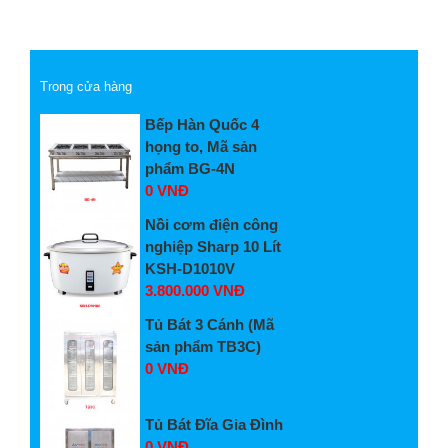
Trong cửa hàng
Bếp Hàn Quốc 4
họng to, Mã sản
phẩm BG-4N
0 VNĐ
Nồi cơm điện công
nghiệp Sharp 10 Lít
KSH-D1010V
3.800.000 VNĐ
Tủ Bát 3 Cánh (Mã
sản phẩm TB3C)
0 VNĐ
Tủ Bát Đĩa Gia Đình
0 VNĐ