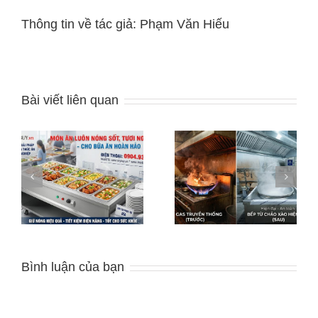
Thông tin về tác giả:
Phạm Văn Hiếu
Bài viết liên quan
Vai Trò Của Bếp Á
Bếp Từ Thay Thế Bếp
Công Nghiệp Trong Hệ
Gas Tiết Kiệm
G
Thống Bếp Trung Tâm
HỂ
Bình luận của bạn