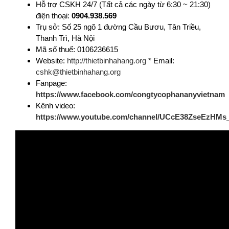
Hỗ trợ CSKH 24/7 (Tất cả các ngày từ 6:30 ~ 21:30)
điện thoại:
0904.938.569
Trụ sở: Số 25 ngõ 1 đường Cầu Bươu, Tân Triều,
Thanh Trì, Hà Nội
Mã số thuế: 0106236615
Website:
http://thietbinhahang.org
* Email:
cshk@thietbinhahang.org
Fanpage:
https://www.facebook.com/congtycophananyvietnam
Kênh video:
https://www.youtube.com/channel/UCcE38ZseEzHM