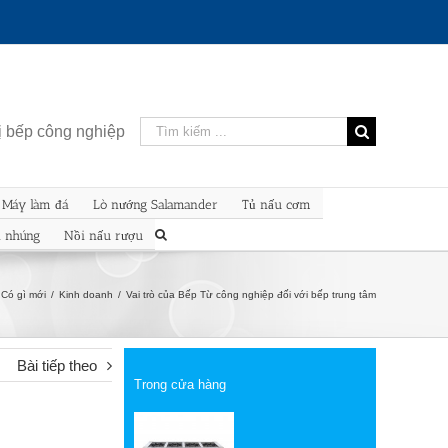
Kết
bị bếp công nghiệp
quả
tìm
kiếm
Máy làm đá
Lò nướng Salamander
Tủ nấu cơm
cho:
n nhúng
Nồi nấu rượu
Có gì mới
/
Kinh doanh
/
Vai trò của Bếp Từ công nghiệp đối với bếp trung tâm
Bài tiếp theo
Trong cửa hàng