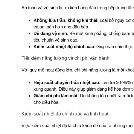
An toàn và vệ sinh là ưu tiên hàng đầu trong bếp trung tâ
Không lửa trần, không khí thải
: Loại bỏ nguy cơ 
và an toàn hơn cho đầu bếp.
Dễ dàng vệ sinh
: Bề mặt kính phẳng, chống bám bẩ
tiêu chuẩn vệ sinh cao.
Kiểm soát nhiệt độ chính xác
: Giúp nấu chín thự
Tiết kiệm năng lượng và chi phí vận hành
Với quy mô hoạt động lớn, chi phí năng lượng là một khoả
Hiệu suất chuyển hóa nhiệt cao
: Lên tới 90-95% 
xung quanh. Điều này giúp giảm đáng kể hóa đơn tiề
Giảm chi phí làm mát
: Do không tỏa nhiệt ra môi 
cho điều hòa.
Kiểm soát nhiệt độ chính xác và linh hoạt
Việc kiểm soát nhiệt độ là chìa khóa để nấu ra những mó