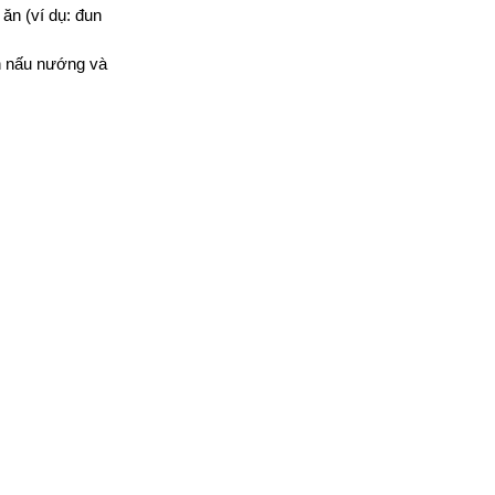
ăn (ví dụ: đun
nh nấu nướng và