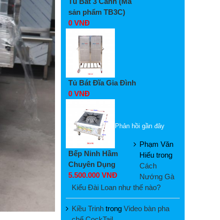
Tủ Bát 3 Cánh (Mã
sản phẩm TB3C)
0 VNĐ
Tủ Bát Đĩa Gia Đình
0 VNĐ
Phản hồi gần đây
Phạm Văn
Bếp Ninh Hầm
Hiếu
trong
Chuyên Dụng
Cách
5.500.000 VNĐ
Nướng Gà
Kiểu Đài Loan như thế nào?
Kiều Trinh
trong
Video bàn pha
chế CockTail