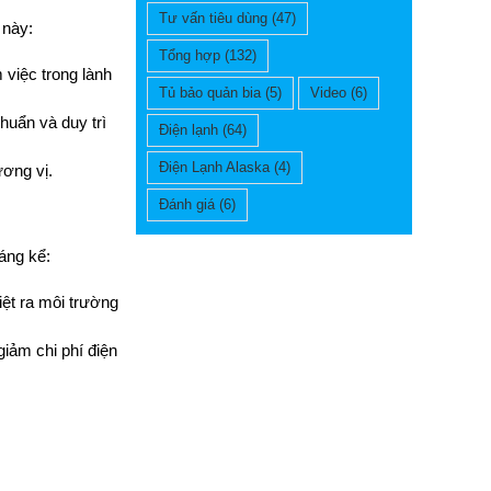
Tư vấn tiêu dùng
(47)
 này:
Tổng hợp
(132)
 việc trong lành
Tủ bảo quản bia
(5)
Video
(6)
huẩn và duy trì
Điện lạnh
(64)
Điện Lạnh Alaska
(4)
ương vị.
Đánh giá
(6)
áng kể:
iệt ra môi trường
iảm chi phí điện