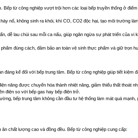
m. Bếp từ công nghiệp vượt trội hơn các loại bếp truyền thống ở điểm
cháy nổ, không sinh ra khói, khí CO, CO2 độc hại, tạo môi trường làm
n, dễ lau chùi sau mỗi ca nấu, giúp ngăn ngừa sự phát triển của vi k
c phẩm đúng cách, đảm bảo an toàn vệ sinh thực phẩm và giữ trọn h
n đáng kể đối với bếp trung tâm. Bếp từ công nghiệp giúp tiết kiệm đ
điện năng được chuyển hóa thành nhiệt năng, giảm thiểu thất thoát nh
n điện so với bếp gas hay bếp điện trở.
trường, bếp trung tâm không cần đầu tư hệ thống làm mát quá mạnh, g
n ăn chất lượng cao và đồng đều. Bếp từ công nghiệp cung cấp: