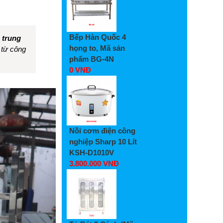
Bếp Hàn Quốc 4
 trung
họng to, Mã sản
 từ công
phẩm BG-4N
0 VNĐ
Nồi cơm điện công
nghiệp Sharp 10 Lít
KSH-D1010V
3.800.000 VNĐ