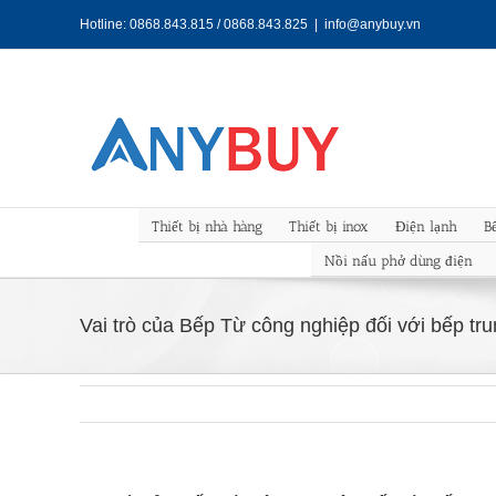
Skip
Hotline: 0868.843.815 / 0868.843.825
|
info@anybuy.vn
to
content
Thiết bị nhà hàng
Thiết bị inox
Điện lạnh
B
Nồi nấu phở dùng điện
Vai trò của Bếp Từ công nghiệp đối với bếp tr