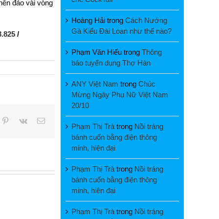
nên đảo vài vòng
Hoàng Hải
trong
Cách Nướng
Gà Kiểu Đài Loan như thế nào?
3.825
/
Phạm Văn Hiếu
trong
Thông
báo tuyển dụng Thợ Hàn
ANY Việt Nam
trong
Chúc
Mừng Ngày Phụ Nữ Việt Nam
20/10
pp
mblr
Pinterest
Vk
Email
Phạm Thị Trà
trong
Nồi tráng
bánh cuốn bằng điện thông
minh, hiện đại
Phạm Thị Trà
trong
Nồi tráng
bánh cuốn bằng điện thông
minh, hiện đại
Phạm Thị Trà
trong
Nồi tráng