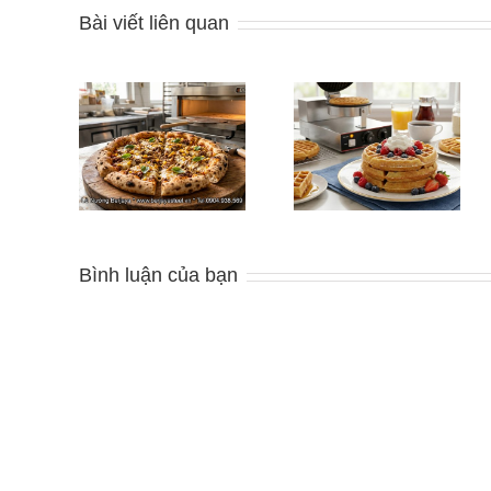
Bài viết liên quan
ng Chiếc
Cách làm bánh
Nộm bắp cải
huẩn Vị
Waffle
Bình luận của bạn