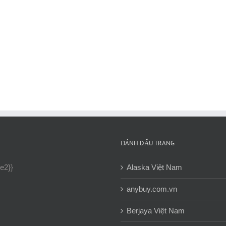
ĐÁNH DẤU TRANG
ne2}}
Alaska Việt Nam
anybuy.com.vn
Berjaya Việt Nam