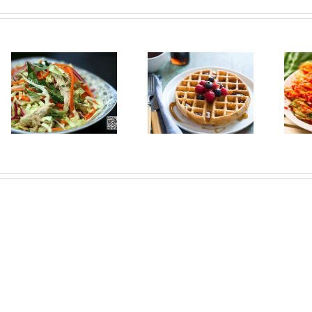
배추김치 만드는법 |
Hướng dẫn cách
Hướng dẫn cách
làm bánh Waffle
làm Kim Chi cải
thảo Hàn Quốc