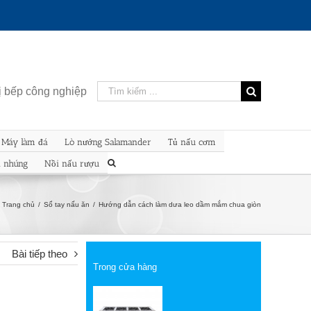
Kết
bị bếp công nghiệp
quả
tìm
kiếm
Máy làm đá
Lò nướng Salamander
Tủ nấu cơm
cho:
n nhúng
Nồi nấu rượu
Trang chủ
/
Sổ tay nấu ăn
/
Hướng dẫn cách làm dưa leo dầm mắm chua giòn
Bài tiếp theo
Trong cửa hàng