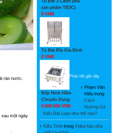
Tủ Bát 3 Cánh (Mã
sản phẩm TB3C)
0 VNĐ
Tủ Bát Đĩa Gia Đình
0 VNĐ
Phản hồi gần đây
ật ráo nước.
Phạm Văn
Bếp Ninh Hầm
Hiếu
trong
Chuyên Dụng
Cách
5.500.000 VNĐ
Nướng Gà
Kiểu Đài Loan như thế nào?
, sau một ngày
Kiều Trinh
trong
Video bàn pha
chế CockTail