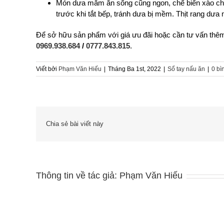
Món dưa mắm ăn sống cũng ngon, chế biến xào chun
trước khi tắt bếp, tránh dưa bị mềm. Thịt rang dư
Để sở hữu sản phẩm với giá ưu đãi hoặc cần tư vấn thêm
0969.938.684
/
0777.843.815
.
Viết bởi
Phạm Văn Hiếu
|
Tháng Ba 1st, 2022
|
Sổ tay nấu ăn
|
0 bì
Chia sẻ bài viết này
Thông tin về tác giả:
Phạm Văn Hiếu