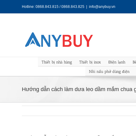
Skip
Hotline: 0868.843.815 / 0868.843.825
|
info@anybuy.vn
to
content
Thiết bị nhà hàng
Thiết bị inox
Điện lạnh
B
Nồi nấu phở dùng điện
Hướng dẫn cách làm dưa leo dầm mắm chua g