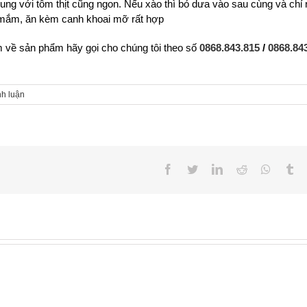
g với tôm thịt cũng ngon. Nếu xào thì bỏ dưa vào sau cùng và chỉ 
a mắm, ăn kèm canh khoai mỡ rất hợp
 về sản phẩm hãy gọi cho chúng tôi theo số
0868.843.815
/
0868.84
nh luận
Facebook
Twitter
LinkedIn
Reddit
Whatsa
Tu