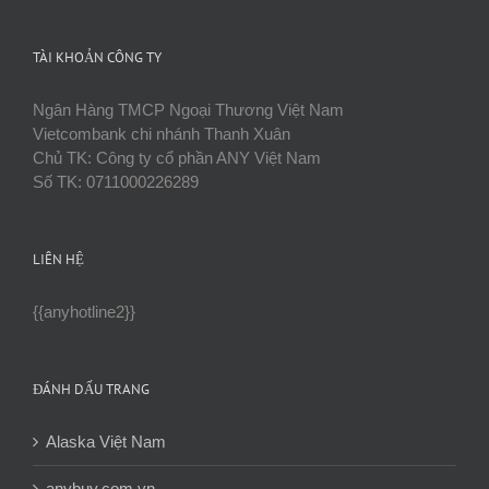
điện
tử
(email)
TÀI KHOẢN CÔNG TY
Ngân Hàng TMCP Ngoại Thương Việt Nam
Vietcombank chi nhánh Thanh Xuân
Chủ TK: Công ty cổ phần ANY Việt Nam
Số TK: 0711000226289
LIÊN HỆ
{{anyhotline2}}
ĐÁNH DẤU TRANG
Alaska Việt Nam
anybuy.com.vn