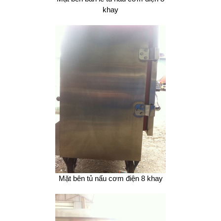
khay
Mặt bên tủ nấu cơm điện 8 khay