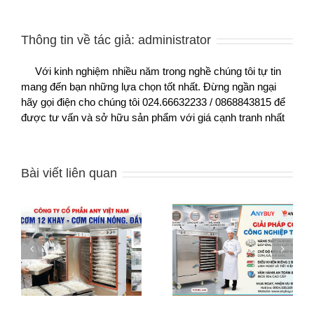
Thông tin về tác giả:
administrator
Với kinh nghiệm nhiều năm trong nghề chúng tôi tự tin
mang đến bạn những lựa chọn tốt nhất. Đừng ngần ngại
hãy gọi điện cho chúng tôi 024.66632233 / 0868843815 để
được tư vấn và sở hữu sản phẩm với giá cạnh tranh nhất
Bài viết liên quan
[Tủ Cơm 24 Khay]
Tủ Diệt Khuẩn: Giải
y
Giải Pháp Cơm Công
Pháp Vệ Sinh Toàn
Nghiệp Tối Ưu
Diện