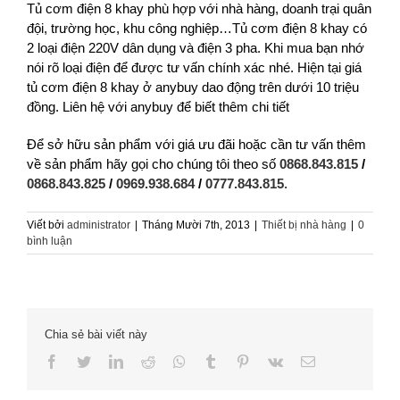
Tủ cơm điện 8 khay phù hợp với nhà hàng, doanh trại quân
đội, trường học, khu công nghiệp…Tủ cơm điện 8 khay có
2 loại điện 220V dân dụng và điện 3 pha. Khi mua bạn nhớ
nói rõ loại điện để được tư vấn chính xác nhé. Hiện tại giá
tủ cơm điện 8 khay ở anybuy dao động trên dưới 10 triệu
đồng. Liên hệ với anybuy để biết thêm chi tiết
Để sở hữu sản phẩm với giá ưu đãi hoặc cần tư vấn thêm
về sản phẩm hãy gọi cho chúng tôi theo số
0868.843.815
/
0868.843.825
/
0969.938.684
/
0777.843.815
.
Viết bởi
administrator
|
Tháng Mười 7th, 2013
|
Thiết bị nhà hàng
|
0
bình luận
Chia sẻ bài viết này
Facebook
Twitter
LinkedIn
Reddit
Whatsapp
Tumblr
Pinterest
Vk
Email