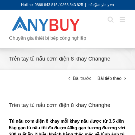
Skip
Hotline: 0868.843.815 / 0868.843.825
|
info@anybuy.vn
to
content
Chuyên gia thiết bị bếp công nghiệp
Trên tay tủ nấu cơm điện 8 khay Changhe
Bài trước
Bài tiếp theo
Trên tay tủ nấu cơm điện 8 khay Changhe
Tủ nấu cơm điện 8 khay mỗi khay nấu được từ 3.5 đến
5kg gạo tủ nấu tối đa được 40kg gạo tương đương với
200 suất ăn. Nhiều khách hàng thắc mắc về hình ảnh tủ