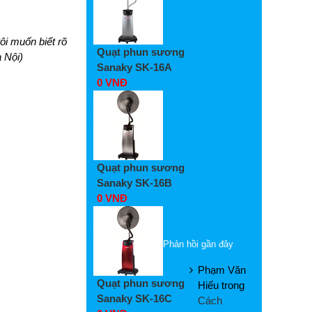
i muốn biết rõ
Quạt phun sương
 Nội)
Sanaky SK-16A
0 VNĐ
Quạt phun sương
Sanaky SK-16B
0 VNĐ
Phản hồi gần đây
Phạm Văn
Quạt phun sương
Hiếu
trong
Sanaky SK-16C
Cách