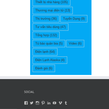
Thiết bị nhà hàng
(105)
Thương mại điện tử
(13)
Thị trường
(36)
Tuyển Dụng
(9)
Tư vấn tiêu dùng
(47)
Tổng hợp
(132)
Tủ bảo quản bia
(5)
Video
(6)
Điện lạnh
(64)
Điện Lạnh Alaska
(4)
Đánh giá
(6)
SOCIAL
View
View
View
View
View
View
View
View
dienmayany’s
beptrungtam’s
beptrungtam’s
thietbibep’s
thietbibep’s
UCcE38ZseEzHMs_YRTtqXAgg
anybuy’s
thietbibep’s