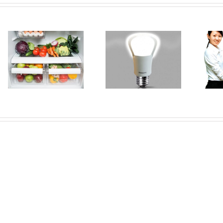
Mẹo đơn giản giúp
Mua máy xay sinh
tiết kiệm điện trong
tố loại nào tốt, ở
gia đình
đâu?