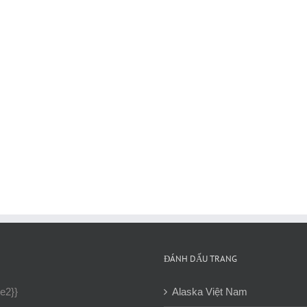
ĐÁNH DẤU TRANG
ne2}}
Alaska Việt Nam