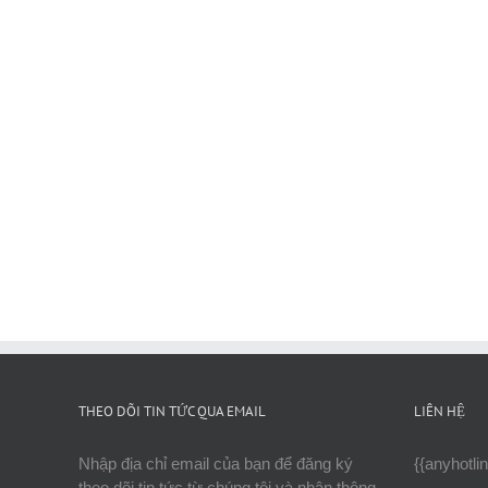
THEO DÕI TIN TỨC QUA EMAIL
LIÊN HỆ
Nhập địa chỉ email của bạn để đăng ký
{{anyhotli
theo dõi tin tức từ chúng tôi và nhận thông