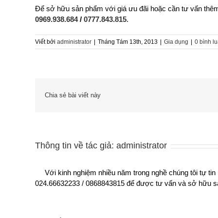
Để sở hữu sản phẩm với giá ưu đãi hoặc cần tư vấn thêm
0969.938.684
/
0777.843.815
.
Viết bởi
administrator
|
Tháng Tám 13th, 2013
|
Gia dụng
|
0 bình l
Chia sẻ bài viết này
Thông tin về tác giả:
administrator
Với kinh nghiệm nhiều năm trong nghề chúng tôi tự tin
024.66632233 / 0868843815 để được tư vấn và sở hữu sả