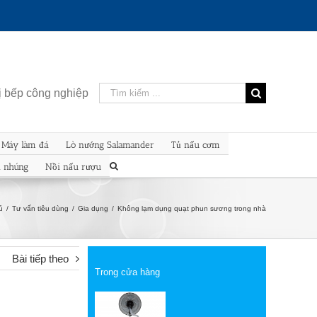
Kết
bị bếp công nghiệp
quả
tìm
kiếm
Máy làm đá
Lò nướng Salamander
Tủ nấu cơm
cho:
n nhúng
Nồi nấu rượu
ủ
/
Tư vấn tiêu dùng
/
Gia dụng
/
Không lạm dụng quạt phun sương trong nhà
Bài tiếp theo
Trong cửa hàng