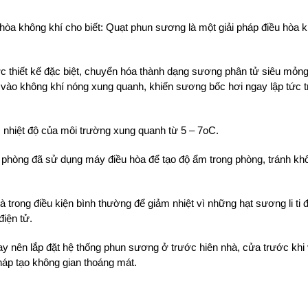
a không khí cho biết: Quạt phun sương là một giải pháp điều hòa k
thiết kế đặc biệt, chuyển hóa thành dạng sương phân tử siêu mỏng
 vào không khí nóng xung quanh, khiến sương bốc hơi ngay lập tức t
 nhiệt độ của môi trường xung quanh từ 5 – 7oC.
i phòng đã sử dụng máy điều hòa để tạo độ ẩm trong phòng, tránh kh
ong điều kiện bình thường để giảm nhiệt vì những hạt sương li ti đó
điện tử.
nay nên lắp đặt hệ thống phun sương ở trước hiên nhà, cửa trước khi
háp tạo không gian thoáng mát.