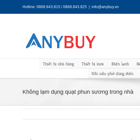
Skip
Hotline: 0868.843.815 / 0868.843.825
|
info@anybuy.vn
to
content
Thiết bị nhà hàng
Thiết bị inox
Điện lạnh
B
Nồi nấu phở dùng điện
Không lạm dụng quạt phun sương trong nhà