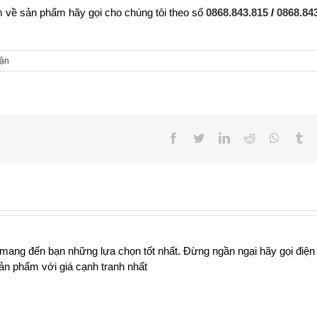
 về sản phẩm hãy gọi cho chúng tôi theo số
0868.843.815
/
0868.84
uận
Facebook
Twitter
LinkedIn
Reddit
Whatsa
Tu
 mang đến bạn những lựa chọn tốt nhất. Đừng ngần ngại hãy gọi điện
n phẩm với giá cạnh tranh nhất