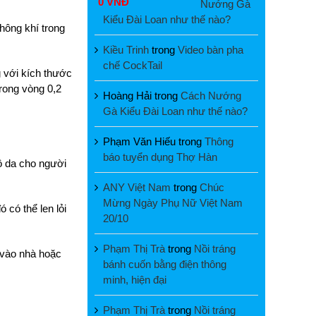
0 VNĐ
Nướng Gà
Kiểu Đài Loan như thế nào?
hông khí trong
Kiều Trinh
trong
Video bàn pha
chế CockTail
 với kích thước
rong vòng 0,2
Hoàng Hải
trong
Cách Nướng
Gà Kiểu Đài Loan như thế nào?
Phạm Văn Hiếu
trong
Thông
báo tuyển dụng Thợ Hàn
ô da cho người
ANY Việt Nam
trong
Chúc
Mừng Ngày Phụ Nữ Việt Nam
 có thể len lỏi
20/10
Phạm Thị Trà
trong
Nồi tráng
 vào nhà hoặc
bánh cuốn bằng điện thông
minh, hiện đại
Phạm Thị Trà
trong
Nồi tráng