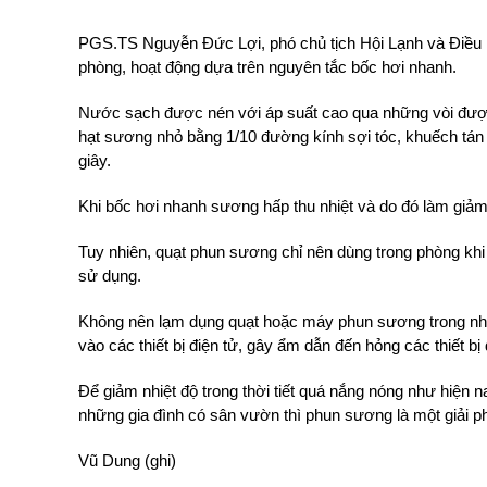
PGS.TS Nguyễn Đức Lợi, phó chủ tịch Hội Lạnh và Điều hò
phòng, hoạt động dựa trên nguyên tắc bốc hơi nhanh.
Nước sạch được nén với áp suất cao qua những vòi được 
hạt sương nhỏ bằng 1/10 đường kính sợi tóc, khuếch tán
giây.
Khi bốc hơi nhanh sương hấp thu nhiệt và do đó làm giảm
Tuy nhiên, quạt phun sương chỉ nên dùng trong phòng kh
sử dụng.
Không nên lạm dụng quạt hoặc máy phun sương trong nhà tr
vào các thiết bị điện tử, gây ẩm dẫn đến hỏng các thiết bị 
Để giảm nhiệt độ trong thời tiết quá nắng nóng như hiện 
những gia đình có sân vườn thì phun sương là một giải p
Vũ Dung (ghi)