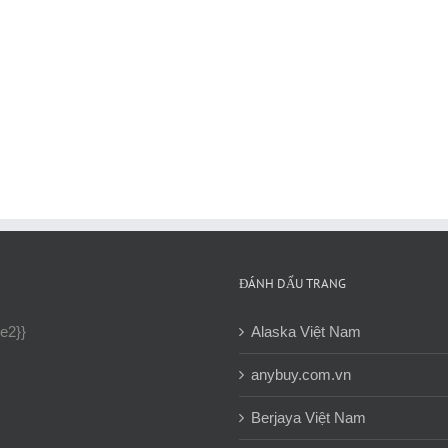
ĐÁNH DẤU TRANG
ne2}}
Alaska Việt Nam
anybuy.com.vn
Berjaya Việt Nam