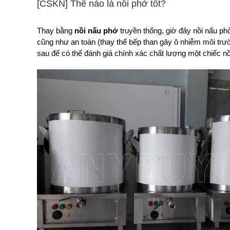
[CSKN] Thế nào là nồi phở tốt?
Thay bằng
nồi nấu phở
truyền thống, giờ đây nồi nấu ph
cũng như an toàn (thay thế bếp than gây ô nhiễm môi tr
sau để có thể đánh giá chính xác chất lượng một chiếc nồ