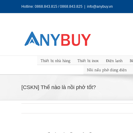
Skip
Hotline: 0868.843.815 / 0868.843.825
|
info@anybuy.vn
to
content
Thiết bị nhà hàng
Thiết bị inox
Điện lạnh
B
Nồi nấu phở dùng điện
[CSKN] Thế nào là nồi phở tốt?