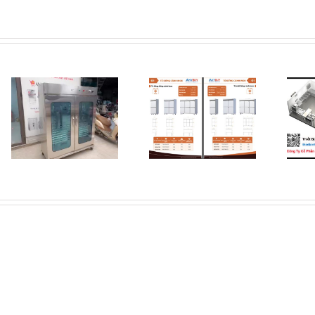
[Thiết bị nhà hàng]
Catalogue Tủ Cấp
Vai trò quan trong
Đông Lạnh
của khu Bếp Trung
ANYBUY
Tâm