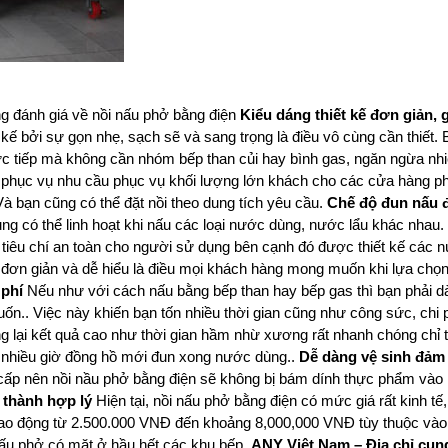
ng đánh giá về nồi nấu phở bằng điện
Kiểu dáng thiết kế đơn giản,
t kế bởi sự gọn nhẹ, sạch sẽ và sang trọng là điều vô cùng cần thiết.
rực tiếp mà không cần nhóm bếp than củi hay bình gas, ngăn ngừa nh
phục vụ nhu cầu phục vụ khối lượng lớn khách cho các cửa hàng p
… Và bạn cũng có thể đặt nồi theo dung tích yêu cầu.
Chế độ đun nấu 
g có thể linh hoạt khi nấu các loại nước dùng, nước lẩu khác nhau.
iêu chí an toàn cho người sử dụng bên cạnh đó được thiết kế các nú
 đơn giản và dễ hiểu là điều mọi khách hàng mong muốn khi lựa chọn
 phí
Nếu như với cách nấu bằng bếp than hay bếp gas thì bạn phải dà
ốn.. Việc này khiến bạn tốn nhiều thời gian cũng như công sức, chi 
ng lại kết quả cao như thời gian hầm nhừ xương rất nhanh chóng chỉ 
g nhiều giờ đồng hồ mới đun xong nước dùng..
Dễ dàng vệ sinh đảm
cấp nên nồi nầu phở bằng điện sẽ không bị bám dính thực phẩm vào l
 thành hợp lý
Hiện tại, nồi nấu phở bằng điện có mức giá rất kinh tế
dao động từ 2.500.000 VNĐ đến khoảng 8,000,000 VNĐ tùy thuộc vào
 nấu phở có mặt ở hầu hết các khu bếp.
ANY Việt Nam – Địa chỉ cung