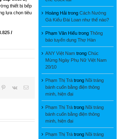
ờng thiết bị bếp
g lựa chọn tiêu
Hoàng Hải
trong
Cách Nướng
Gà Kiểu Đài Loan như thế nào?
3.825
/
Phạm Văn Hiếu
trong
Thông
báo tuyển dụng Thợ Hàn
ANY Việt Nam
trong
Chúc
Mừng Ngày Phụ Nữ Việt Nam
20/10
Phạm Thị Trà
trong
Nồi tráng
bánh cuốn bằng điện thông
pp
mblr
Pinterest
Vk
Email
minh, hiện đại
Phạm Thị Trà
trong
Nồi tráng
bánh cuốn bằng điện thông
minh, hiện đại
Phạm Thị Trà
trong
Nồi tráng