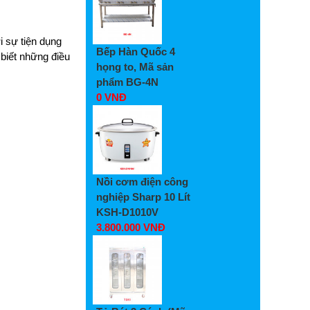
i sự tiện dụng
Bếp Hàn Quốc 4
biết những điều
họng to, Mã sản
phẩm BG-4N
0 VNĐ
Nồi cơm điện công
nghiệp Sharp 10 Lít
KSH-D1010V
3.800.000 VNĐ