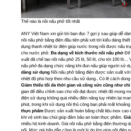
Thế nào là nồi nấu phở tốt nhất
ANY Việt Nam xin gửi tới bạn đọc 7 gợi ý sau giúp dễ dà
nồi nấu phở bằng điện đầu tiên phải xét tới kiểu dáng thiế
dụng thanh nhiệt từ điện giúp nước trong nồi được nấu t
cho nước phở.
Đa dạng về kích thước nồi nấu phở
Để 
xuất đã chế tạo nồi nấu phở 25 lít, 50 lít, cho tới 100 lít
nấu phở
đa dạng chức năng khi đun nấu giúp người sử dụn
dàng sử dụng
Nồi nấu phở bằng điện được sản xuất với t
nhiệt độ phù hợp theo nhu cầu sử dụng.. Có lẽ cách dùng
Giảm thiểu tối đa thời gian và công sức cũng như chi
gian để điều chỉnh sao cho nồi đạt được nhiệt độ mong mu
điện sử dụng không quá nhiều điện năng tuy nhiên lại ma
phút, trong khi sử dụng nồi thủ công bạn phải mất khoản
thực phẩm
Được sản xuất hoàn bằng chất liệu inox cao 
khi vệ sinh lau chùi giúp đảm bảo an toàn thực phẩm.
Giá
nhiều hộ kinh doanh. Giá nồi nấu phở bằng điện thường 
nối. Mức giá hấp dẫn cũng là một lý do lớn giúp nồi điện