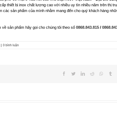
p thiết bị inox chất lượng cao với nhiều uy tín nhiều năm trên thị trư
riển các sản phẩm của mình nhằm mang đến cho quý khách hàng nhữn
 về sản phẩm hãy gọi cho chúng tôi theo số
0868.843.815
/
0868.84
|
0 bình luận
Facebook
Twitter
LinkedIn
Reddit
Whatsa
Tu