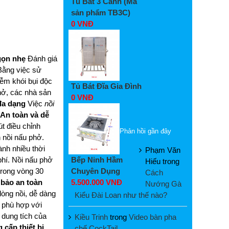
Tủ Bát 3 Cánh (Mã
sản phẩm TB3C)
0 VNĐ
 gọn nhẹ
Đánh giá
 Bằng việc sử
iễm khói bụi độc
Tủ Bát Đĩa Gia Đình
hở, các nhà sản
0 VNĐ
đa dạng
Việc
nồi
An toàn và dễ
t điều chỉnh
Phản hồi gần đây
 nồi nấu phở.
nh nhiều thời
Phạm Văn
Bếp Ninh Hầm
phí. Nồi nấu phở
Hiếu
trong
Chuyên Dụng
trong vòng 30
Cách
5.500.000 VNĐ
 bảo an toàn
Nướng Gà
òng nồi, dễ dàng
Kiểu Đài Loan như thế nào?
, phù hợp với
 dung tích của
Kiều Trinh
trong
Video bàn pha
 cấp thiết bị
chế CockTail