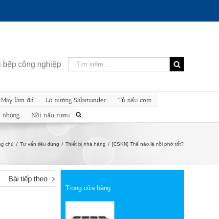
Kết
bị bếp công nghiệp
quả
tìm
kiếm
Máy làm đá
Lò nướng Salamander
Tủ nấu cơm
cho:
n nhúng
Nồi nấu rượu
ng chủ
/
Tư vấn tiêu dùng
/
Thiết bị nhà hàng
/
[CSKN] Thế nào là nồi phở tốt?
Bài tiếp theo
Trong cửa hàng