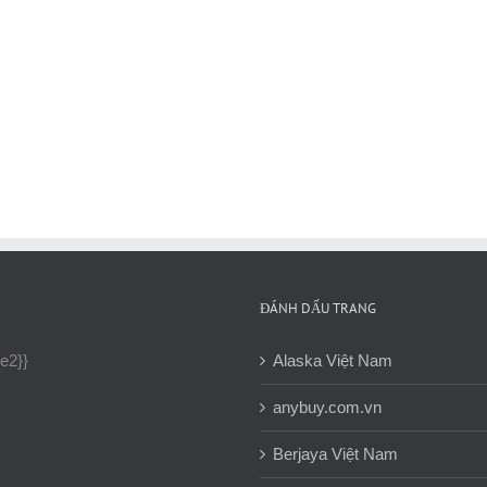
ĐÁNH DẤU TRANG
ne2}}
Alaska Việt Nam
anybuy.com.vn
Berjaya Việt Nam