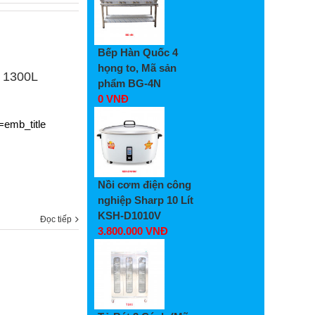
Bếp Hàn Quốc 4
họng to, Mã sản
h 1300L
phẩm BG-4N
0 VNĐ
emb_title
Nồi cơm điện công
nghiệp Sharp 10 Lít
KSH-D1010V
Đọc tiếp
3.800.000 VNĐ