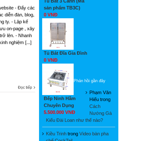
Tủ Bát 3 Cánh (Mã
sản phẩm TB3C)
website - Đẩy các
0 VNĐ
ác diễn đàn, blog,
 ty. - Lập kế
 ưu on-page , xây
trở lên. - Nhanh
inh nghiệm [...]
Tủ Bát Đĩa Gia Đình
0 VNĐ
Phản hồi gần đây
Đọc tiếp
Phạm Văn
Bếp Ninh Hầm
Hiếu
trong
Chuyên Dụng
Cách
5.500.000 VNĐ
Nướng Gà
Kiểu Đài Loan như thế nào?
Kiều Trinh
trong
Video bàn pha
chế CockTail