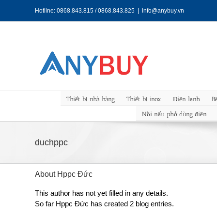
Skip
Hotline: 0868.843.815 / 0868.843.825
|
info@anybuy.vn
to
content
Thiết bị nhà hàng
Thiết bị inox
Điện lạnh
B
Nồi nấu phở dùng điện
duchppc
About
Hppc Đức
This author has not yet filled in any details.
So far Hppc Đức has created 2 blog entries.