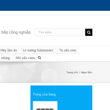
Kết
bị bếp công nghiệp
quả
tìm
kiếm
Máy làm đá
Lò nướng Salamander
Tủ nấu cơm
cho:
n nhúng
Nồi nấu rượu
Trang chủ
/
Hppc Đức
Trong cửa hàng