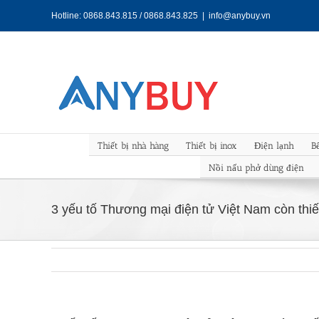
Skip
Hotline: 0868.843.815 / 0868.843.825
|
info@anybuy.vn
to
content
Thiết bị nhà hàng
Thiết bị inox
Điện lạnh
B
Nồi nấu phở dùng điện
3 yếu tố Thương mại điện tử Việt Nam còn thi