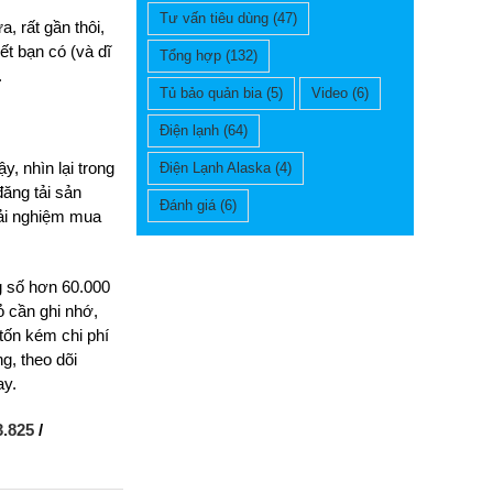
Tư vấn tiêu dùng
(47)
, rất gần thôi,
ết bạn có (và dĩ
Tổng hợp
(132)
.
Tủ bảo quản bia
(5)
Video
(6)
Điện lạnh
(64)
, nhìn lại trong
Điện Lạnh Alaska
(4)
đăng tải sản
Đánh giá
(6)
rải nghiệm mua
g số hơn 60.000
ỏ cần ghi nhớ,
tốn kém chi phí
g, theo dõi
ay.
3.825
/