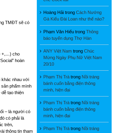
Hoàng Hải
trong
Cách Nướng
Gà Kiểu Đài Loan như thế nào?
rong TMĐT sẽ có
Phạm Văn Hiếu
trong
Thông
báo tuyển dụng Thợ Hàn
ANY Việt Nam
trong
Chúc
e +,…) cho
Mừng Ngày Phụ Nữ Việt Nam
“Social” hoàn
20/10
Phạm Thị Trà
trong
Nồi tráng
i khác nhau với
bánh cuốn bằng điện thông
ua sản phẩm mình
minh, hiện đại
dễ tạo thiện
Phạm Thị Trà
trong
Nồi tráng
bánh cuốn bằng điện thông
ối – là người có
minh, hiện đại
đó có phải là
c trên,
Phạm Thị Trà
trong
Nồi tráng
ài thông tin tham