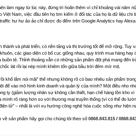
n làm ngay từ lúc này, đừng trì hoãn thêm vì chỉ khoảng vài năm nữa
ệt Nam, việc đầu tiên họ tìm kiếm ở đối tác của họ là dữ liệu chi ti
 traffic hư hư ảo ảo chỉ được đo đếm trên Google Analytics hay Alexa
hành và phát triển, có nền tảng và thị trường tốt để mở rộng. Tuy vậy
khuôn, các giao diện có bố cục giống nhau, quy trình mua hàng hay 
 buồn tẻ. Thỉnh thoảng vẫn có những sản phẩm đột phá mang đến t
 chốc lát rồi lại nép mình khiêm tốn giữa bầu trời đêm mờ mịt.
 rồi khổ lắm nói mãi” thế nhưng không rõ có bao nhiêu sản phẩm tron
ệt để vào mô hình kinh doanh và quản lý của mình? Một điều nho nh
ng ty (giảm lượng nhân sự không cần thiết, hạn chế hàng tồn kho vì 
a mình rõ ràng hơn so với thương mại truyền thống (vì có thể đo lườn
 “điện tử” – nhất là với xu hướng công nghệ hóa cuộc sống như hiện n
 về sản phẩm hãy gọi cho chúng tôi theo số
0868.843.815
/
0868.84