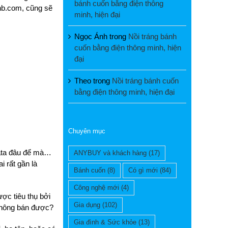
bánh cuốn bằng điện thông
bnb.com, cũng sẽ
minh, hiện đại
Ngọc Ánh
trong
Nồi tráng bánh
cuốn bằng điện thông minh, hiện
đại
Theo
trong
Nồi tráng bánh cuốn
bằng điện thông minh, hiện đại
Chuyên mục
data đâu để mà…
ANYBUY và khách hàng
(17)
i rất gần là
Bánh cuốn
(8)
Có gì mới
(84)
Công nghệ mới
(4)
ợc tiêu thụ bởi
Gia dụng
(102)
không bán được?
Gia đình & Sức khỏe
(13)