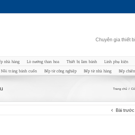
Chuyên gia thiết 
ếp nhà hàng
Lò nướng than hoa
Thiết bị làm bánh
Linh phụ kiện
Nồi tráng bánh cuốn
Bếp từ công nghiệp
Bếp từ nhà hàng
Bếp chiê
ếu
Trang chủ
/
Có
Bài trước