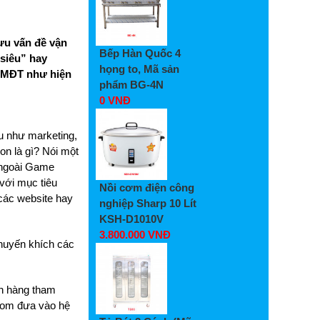
ưu vấn đề vận
Bếp Hàn Quốc 4
siêu” hay
họng to, Mã sản
 TMĐT như hiện
phẩm BG-4N
0 VNĐ
au như marketing,
on là gì? Nói một
 ngoài Game
với mục tiêu
Nồi cơm điện công
các website hay
nghiệp Sharp 10 Lít
KSH-D1010V
3.800.000 VNĐ
khuyến khích các
ch hàng tham
.com đưa vào hệ