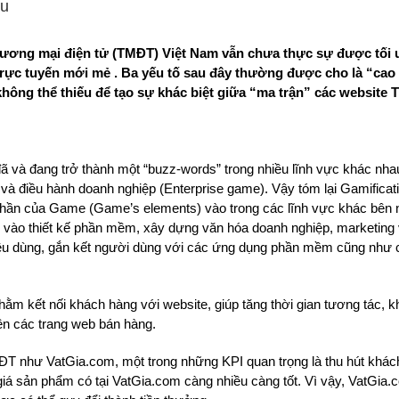
ếu
thương mại điện tử (TMĐT) Việt Nam vẫn chưa thực sự được tối 
ực tuyến mới mẻ . Ba yếu tố sau đây thường được cho là “cao 
không thể thiếu để tạo sự khác biệt giữa “ma trận” các website
 đã và đang trở thành một “buzz-words” trong nhiều lĩnh vực khác nh
ý và điều hành doanh nghiệp (Enterprise game). Vậy tóm lại Gamificati
h phần của Game (Game’s elements) vào trong các lĩnh vực khác bên
me vào thiết kế phần mềm, xây dựng văn hóa doanh nghiệp, marketing 
tiêu dùng, gắn kết người dùng với các ứng dụng phần mềm cũng như 
ằm kết nối khách hàng với website, giúp tăng thời gian tương tác, 
ên các trang web bán hàng.
MĐT như VatGia.com, một trong những KPI quan trọng là thu hút khá
giá sản phẩm có tại VatGia.com càng nhiều càng tốt. Vì vậy, VatGia