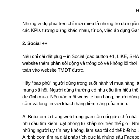
H
Những ví dụ phía trên chỉ mới miêu tả những trò đơn giả
các KPIs tương xứng khác nhau, từ đó, việc áp dụng Gami
2. Social ++
Nếu chỉ cài đặt plug – in Social (các button +1, LIK
website thêm phần sôi động và trông có vẻ không lỗi thời
toàn vào website TMĐT được.
Hãy “bao phủ” người dùng trong suốt hành vi mua hàng, t
mạng xã hội. Người dùng thường có nhu cầu tìm hiểu th
dự định mua. Nếu vào một website bán hàng, người dùng c
cảm và lòng tin với khách hàng tiềm năng của mình.
AirBnb.com là trang web trung gian cầu nối giữa chủ nhà 
nhu cầu tìm kiếm, đặt phòng từ khắp nơi trên thế giới. Nh
những người uy tín hay không, làm sao tôi có thể biết họ 
Airbnb.com tìm ra giải pháp tích cực là nhúng sâu Faceb