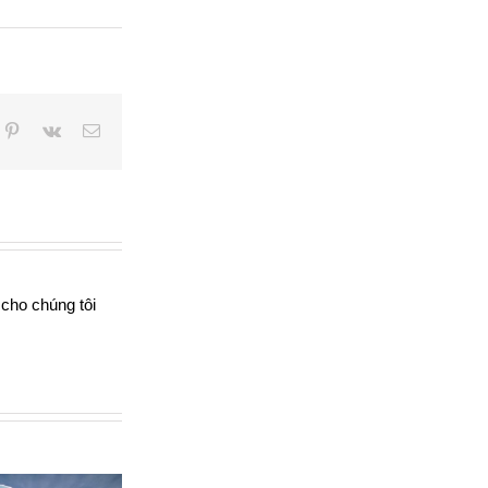
pp
mblr
Pinterest
Vk
Email
 cho chúng tôi