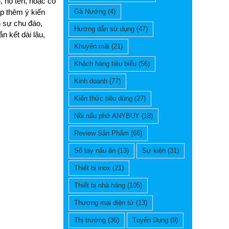
, họ tên, hoặc có
ập thêm ý kiến
Gà Nướng
(4)
n sự chu đáo,
Hướng dẫn sử dụng
(47)
n kết dài lâu,
Khuyến mãi
(21)
Khách hàng tiêu biểu
(56)
Kinh doanh
(77)
Kiến thức tiêu dùng
(27)
Nồi nấu phở ANYBUY
(18)
Review Sản Phẩm
(66)
Sổ tay nấu ăn
(13)
Sự kiện
(31)
Thiết bị inox
(21)
Thiết bị nhà hàng
(105)
Thương mại điện tử
(13)
Thị trường
(36)
Tuyển Dụng
(9)