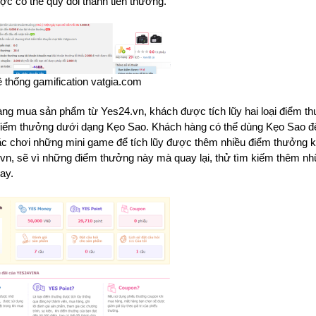
ợc có thể quy đổi thành tiền thưởng.
 thống gamification vatgia.com
hàng mua sản phẩm từ Yes24.vn, khách được tích lũy hai loại điểm t
à điểm thưởng dưới dạng Kẹo Sao. Khách hàng có thể dùng Kẹo Sao đ
ặc chơi những mini game để tích lũy được thêm nhiều điểm thưởng 
4.vn, sẽ vì những điểm thưởng này mà quay lại, thử tìm kiếm thêm 
ay.