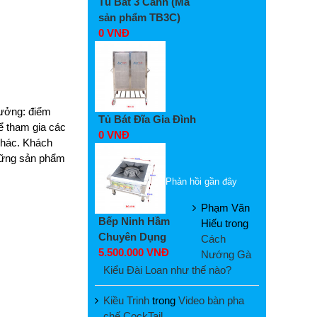
Tủ Bát 3 Cánh (Mã
sản phẩm TB3C)
0 VNĐ
hưởng: điểm
Tủ Bát Đĩa Gia Đình
ể tham gia các
0 VNĐ
khác. Khách
những sản phẩm
Phản hồi gần đây
Phạm Văn
Bếp Ninh Hầm
Hiếu
trong
Chuyên Dụng
Cách
5.500.000 VNĐ
Nướng Gà
Kiểu Đài Loan như thế nào?
Kiều Trinh
trong
Video bàn pha
chế CockTail