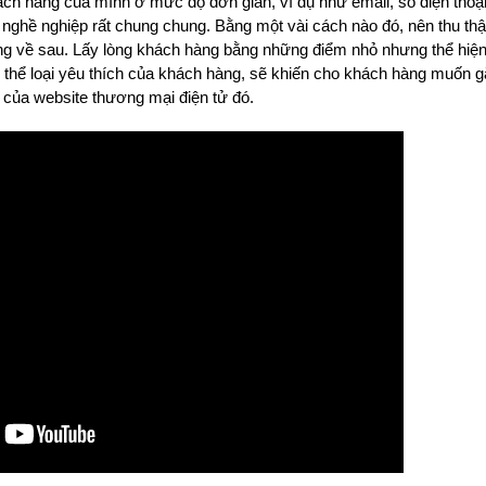
hách hàng của mình ở mức độ đơn giản, ví dụ như email, số điện thoại
 nghề nghiệp rất chung chung. Bằng một vài cách nào đó, nên thu th
àng về sau. Lấy lòng khách hàng bằng những điểm nhỏ nhưng thể hiệ
thể loại yêu thích của khách hàng, sẽ khiến cho khách hàng muốn gắ
vụ của website thương mại điện tử đó.