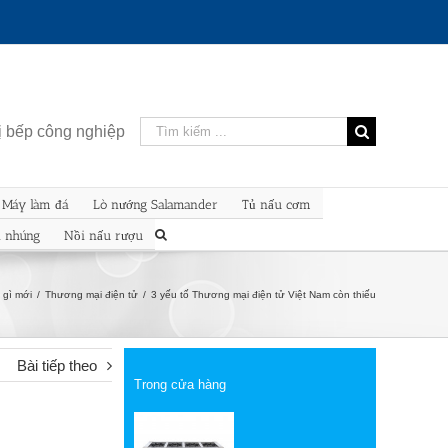
Kết
bị bếp công nghiệp
quả
tìm
kiếm
Máy làm đá
Lò nướng Salamander
Tủ nấu cơm
cho:
n nhúng
Nồi nấu rượu
 gì mới
/
Thương mại điện tử
/
3 yếu tố Thương mại điện tử Việt Nam còn thiếu
Bài tiếp theo
Trong cửa hàng