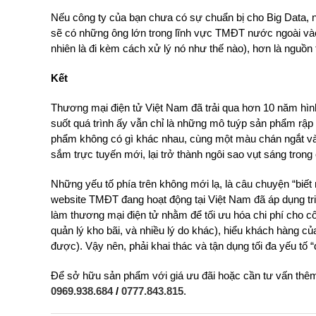
Nếu công ty của bạn chưa có sự chuẩn bị cho Big Data, nê
sẽ có những ông lớn trong lĩnh vực TMĐT nước ngoài vào Vi
nhiên là đi kèm cách xử lý nó như thế nào), hơn là nguồn
Kết
Thương mại điện tử Việt Nam đã trải qua hơn 10 năm hình t
suốt quá trình ấy vẫn chỉ là những mô tuýp sản phẩm rập 
phẩm không có gì khác nhau, cùng một màu chán ngắt và
sắm trực tuyến mới, lại trở thành ngôi sao vụt sáng trong
Những yếu tố phía trên không mới lạ, là câu chuyện “biết
website TMĐT đang hoạt động tại Việt Nam đã áp dụng tri
làm thương mại điện tử nhằm để tối ưu hóa chi phí cho cô
quản lý kho bãi, và nhiều lý do khác), hiểu khách hàng củ
được). Vậy nên, phải khai thác và tận dụng tối đa yếu tố
Để sở hữu sản phẩm với giá ưu đãi hoặc cần tư vấn thêm
0969.938.684
/
0777.843.815
.