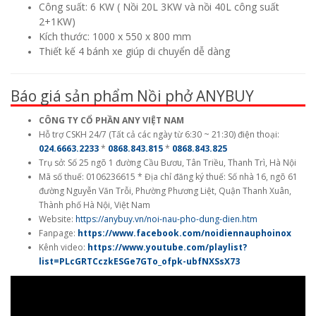
Công suất: 6 KW ( Nồi 20L 3KW và nồi 40L công suất
2+1KW)
Kích thước: 1000 x 550 x 800 mm
Thiết kế 4 bánh xe giúp di chuyển dễ dàng
Báo giá sản phẩm Nồi phở ANYBUY
CÔNG TY CỔ PHẦN ANY VIỆT NAM
Hỗ trợ CSKH 24/7 (Tất cả các ngày từ 6:30 ~ 21:30) điện thoại:
024.6663.2233
*
0868.843.815
*
0868.843.825
Trụ sở: Số 25 ngõ 1 đường Cầu Bươu, Tân Triều, Thanh Trì, Hà Nội
Mã số thuế: 0106236615 * Địa chỉ đăng ký thuế: Số nhà 16, ngõ 61
đường Nguyễn Văn Trỗi, Phường Phương Liệt, Quận Thanh Xuân,
Thành phố Hà Nội, Việt Nam
Website:
https://anybuy.vn/noi-nau-pho-dung-dien.htm
Fanpage:
https://www.facebook.com/noidiennauphoinox
Kênh video:
https://www.youtube.com/playlist?
list=PLcGRTCczkESGe7GTo_ofpk-ubfNXSsX73