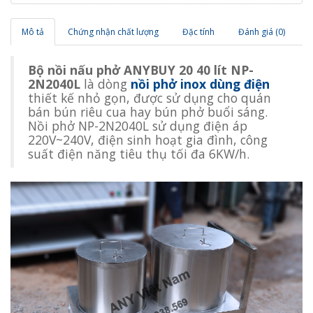
Mô tả
Chứng nhận chất lượng
Đặc tính
Đánh giá (0)
Bộ nồi nấu phở ANYBUY 20 40 lít NP-
2N2040L
là dòng
nồi phở inox dùng điện
thiết kế nhỏ gọn, được sử dụng cho quán
bán bún riêu cua hay bún phở buổi sáng.
Nồi phở NP-2N2040L sử dụng điện áp
220V~240V, điện sinh hoạt gia đình, công
suất điện năng tiêu thụ tối đa 6KW/h.