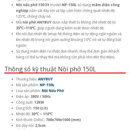
Nồi nấu phở 150 lít
model
NP-150L
sử dụng
mâm điện công
nghiệp
nằm sát đáy nồi và lắp cảm biến chống quát nhiệt độ
125℃, chống cháy nổ.
Mỗi
nồi phở ANYBUY
được nắp thiết bị khống chế nhiệt độ từ
35℃~110℃
, giúp người dùng kiểm soát được nhiệt độ.
Khi nồi đạt nhiệt độ Setup hệ thống điện sẽ tự động ngắt nguồn và
khi nhiệt độ trong nồi giảm xuống khoảng 10℃ nó sẽ tự động bật
nguồn.
Sử dụng mâm điện ra nhiệt đun nhanh, thay thế đơn giản (Khách
hàng có thể tự thay thế mà không cần phải nhờ đến thợ điện).
Thông số kỹ thuật Nồi phở 150L
Thương hiệu:
ANYBUY
Mã sản phẩm:
NP-150L
Loại sản phẩm:
Nồi Nấu Phở
Điện áp:
380V / 50Hz
Công suất:
12KW
Dung tích:
150 (Lít)
Nhiệt độ:
30℃ ~ 110℃
Kích thước DxRxC:
700x700x1000 (mm)
Độ dày nồi:
2,5cm