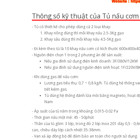
Thông số kỹ thuật của Tủ nấu cơm
- Tủ có thiết kế cho phép dùng cả 2 loại khay:
Khay nông dùng thì mỗi khay nấu 2.5-3Kg gạo
Khay sâu dùng thì mỗi khay nấu 4.5-5Kg gạo
- Đi kèm theo tủ là 10 khay nấu cơm có kích thước 600x400x4
- Nguồn điện chọn 1 trong 2 phương án để sản xuất:
Nếu gia đình sử dụng điện kinh doanh: 3F/380V/12KW
Nếu gia đình sử dụng nguồn điện sinh hoạt: 1F/220V/
- Khi dùng gas để nấu cơm:
Lượng gas tiêu thụ: 0,7 ~ 0,8 kg/h. Tủ dùng hệ thống v
tiết kiệm gas.
Tủ dùng hệ thống đánh lửa mồi bằng magneto, hoạt độn
Nam
- Áp suất của tủ nằm trong khoảng: 0.015-0.02 Pa
- Thời gian nấu một mẻ: 45 - 50phút
- Thân của tủ gồm: 3 lớp, trong đó 2 lớp Inox 201 dày 0,5 - 0
cao, chiều dày lớp cách nhiệt 35-38mm.
- Van xả áp đồng bộ để đảm bảo an toàn cho người sử dụng.