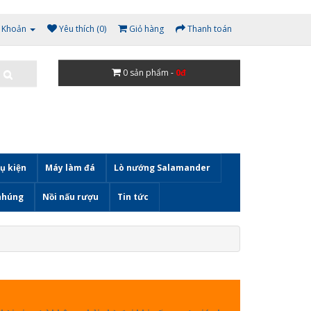
i Khoản
Yêu thích (0)
Giỏ hàng
Thanh toán
0
sản phẩm -
0đ
ụ kiện
Máy làm đá
Lò nướng Salamander
nhúng
Nồi nấu rượu
Tin tức