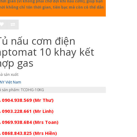
ời gian (vì không phải chờ đợi khi nấu cơm), giúp bạn
hời không chỉ tốn thời gian, tiền bạc mà còn có thể dẫn
Tủ nấu cơm điện
aptomat 10 khay kết
hợp gas
à sản xuất:
NY Việt Nam
 sản phẩm: TCDHG-10KG
0904.938.569 (Mr Thư)
0903.228.661 (Mr Linh)
0969.938.684 (Mrs Toan)
0868.843.825 (Mrs Hiền)