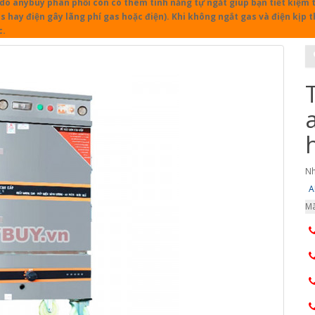
o anybuy phân phối còn có thêm tính năng tự ngắt giúp bạn tiết kiệm th
s hay điện gây lãng phí gas hoặc điện). Khi không ngắt gas và điện kịp t
c.
Nh
A
Mã