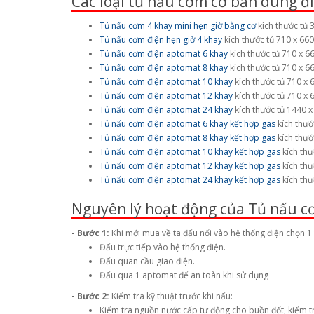
Các loại tủ nấu cơm cơ bản dùng đ
Tủ nấu cơm 4 khay mini hẹn giờ bằng cơ
kích thước tủ 
Tủ nấu cơm điện hẹn giờ 4 khay
kích thước tủ 710 x 66
Tủ nấu cơm điện aptomat 6 khay
kích thước tủ 710 x 
Tủ nấu cơm điện aptomat 8 khay
kích thước tủ 710 x 
Tủ nấu cơm điện aptomat 10 khay
kích thước tủ 710 x
Tủ nấu cơm điện aptomat 12 khay
kích thước tủ 710 x
Tủ nấu cơm điện aptomat 24 khay
kích thước tủ 1440 
Tủ nấu cơm điện aptomat 6 khay kết hợp gas
kích thướ
Tủ nấu cơm điện aptomat 8 khay kết hợp gas
kích thướ
Tủ nấu cơm điện aptomat 10 khay kết hợp gas
kích thư
Tủ nấu cơm điện aptomat 12 khay kết hợp gas
kích thư
Tủ nấu cơm điện aptomat 24 khay kết hợp gas
kích thư
Nguyên lý hoạt động của Tủ nấu c
- Bước 1:
Khi mới mua về ta đấu nối vào hệ thống điện chọn 1
Đấu trực tiếp vào hệ thống điện.
Đấu quan cầu giao điện.
Đấu qua 1 aptomat để an toàn khi sử dụng
- Bước 2:
Kiểm tra kỹ thuật trước khi nấu:
Kiểm tra nguồn nước cấp tự động cho buồn đốt, kiểm t