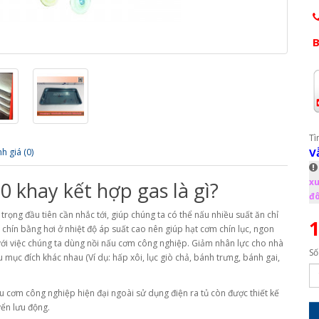
B
Tì
V
h giá (0)
xu
 khay kết hợp gas là gì?
đô
rọng đầu tiên cần nhắc tới, giúp chúng ta có thể nấu nhiều suất ăn chỉ
1
 chín bằng hơi ở nhiệt độ áp suất cao nên giúp hạt cơm chín lục, ngon
 với việc chúng ta dùng nồi nấu cơm công nghiệp. Giảm nhân lực cho nhà
Số
ục đích khác nhau (Ví dụ: hấp xôi, lục giò chả, bánh trưng, bánh gai,
 cơm công nghiệp hiện đại ngoài sử dụng điện ra tủ còn được thiết kế
yển lưu động.