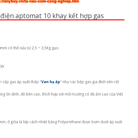
 điện aptomat 10 khay kết hợp gas
0mm có thể nấu từ 2,5 ~ 3,5Kg gạo.
8KW
an cấp gas áp suất thấp "
Van hạ áp
" như các bếp gas gia đình nên rất
g ổn định, độ bền cao, thích hợp với môi trường có độ ẩm cao của Việt
,6mm, ở giữa là lớp cách nhiệt bằng Polyurethane được bơm dưới áp xuất