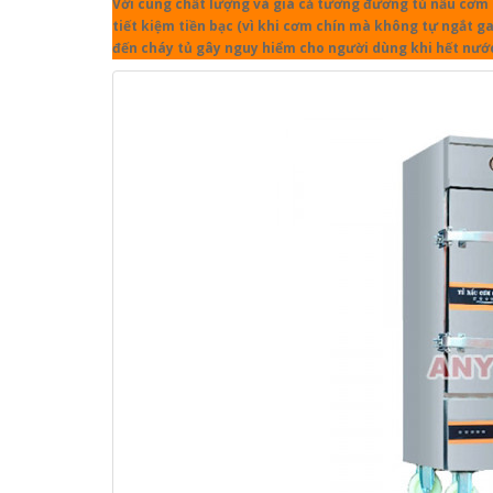
Với cùng chất lượng và giá cả tương đương tủ nấu cơm d
tiết kiệm tiền bạc (vì khi cơm chín mà không tự ngắt ga
đến cháy tủ gây nguy hiểm cho người dùng khi hết nướ