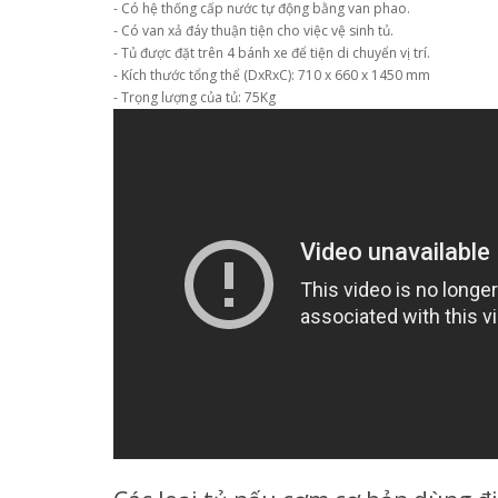
- Có hệ thống cấp nước tự động bằng van phao.
- Có van xả đáy thuận tiện cho việc vệ sinh tủ.
- Tủ được đặt trên 4 bánh xe để tiện di chuyển vị trí.
- Kích thước tổng thể (DxRxC): 710 x 660 x 1450 mm
- Trọng lượng của tủ: 75Kg