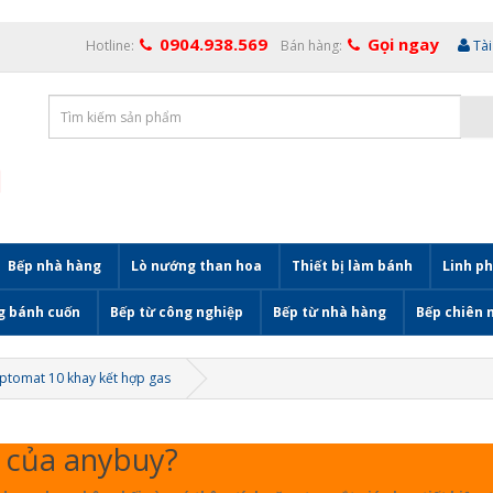
0904.938.569
Gọi ngay
Hotline:
Bán hàng:
Tà
Bếp nhà hàng
Lò nướng than hoa
Thiết bị làm bánh
Linh ph
g bánh cuốn
Bếp từ công nghiệp
Bếp từ nhà hàng
Bếp chiên 
ptomat 10 khay kết hợp gas
m của anybuy?