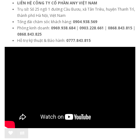
LIÊN HỆ CÔNG TY CỔ PHẦN ANY VIỆT NAM
Trụ sở: Số 25 ngõ 1 đường Cầu Bươu, xã Tân Triều, huyện Thanh Trì,
thành phố Hà Nội, Việt Nam
Tổng đài chăm sóc khách hàng:
0904.938.569
Phòng kinh doanh:
0969.938.684
|
0903.228.661
|
0868.843.815
|
0868.843.825
Hỗ trợ kỹ thuật & Bảo hành:
0777.843.815