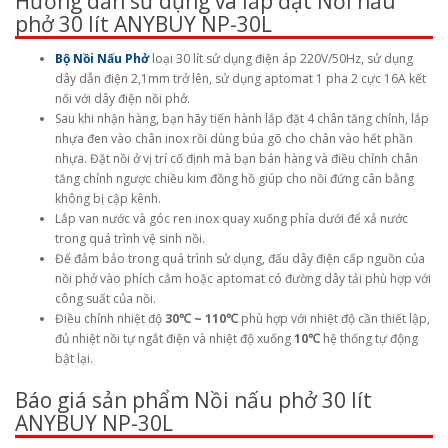
Hướng dẫn sử dụng và lắp đặt Nồi nấu
phở 30 lít ANYBUY NP-30L
Bộ Nồi Nấu Phở
loại 30 lít sử dụng điện áp 220V/50Hz, sử dụng
dây dẫn điện 2,1mm trở lên, sử dụng aptomat 1 pha 2 cực 16A kết
nối với dây điện nồi phở.
Sau khi nhận hàng, bạn hãy tiến hành lắp đặt 4 chân tăng chỉnh, lắp
nhựa đen vào chân inox rồi dùng búa gõ cho chân vào hết phần
nhựa. Đặt nồi ở vị trí cố định mà bạn bán hàng và điều chỉnh chân
tăng chỉnh ngược chiều kim đồng hồ giúp cho nồi đứng cân bằng
không bị cập kênh.
Lắp van nước và góc ren inox quay xuống phía dưới để xả nước
trong quá trình vệ sinh nồi.
Để đảm bảo trong quá trình sử dụng, đấu dây điện cấp nguồn của
nồi phở vào phích cắm hoặc aptomat có đường dây tải phù hợp với
công suất của nồi.
Điều chỉnh nhiệt độ
30℃ ~ 110℃
phù hợp với nhiệt độ cần thiết lập,
đủ nhiệt nồi tự ngắt điện và nhiệt độ xuống
10℃
hệ thống tự động
bật lại.
Báo giá sản phẩm Nồi nấu phở 30 lít
ANYBUY NP-30L