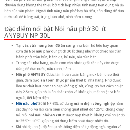
chuyên dụng không thể thiếu bởi tích hợp nhiều tính năng tiện dụng, và độ
bền của sản phẩm. Ngoài tính năng nấu phở hay hủ tiếu, còn dùng để đun
nước sôi để tráng bát, trụng bún phở, ninh hầm xương
Đặc điểm nổi bật Nồi nấu phở 30 lít
ANYBUY NP-30L
Tại các cửa hàng bán đồ ăn sáng
như bún, hủ tiếu hay quán
cơm thì
Nồi nấu phở
dung tích 30 lít dùng như một chiếc nồi trần
bánh phở, trần bún, bánh đa, hủ tiếu, nồi trần bát…
Trong các nhà hàng, quán cơm văn phòng rất cần này còn được
dùng để đun nước, nấu canh, hầm …
Nồi phở ANYBUY
được làm hoàn toàn bằng inox bền theo thời
gian, đảm bảo
an toàn thực phẩm
thiết bị nhà hàng. Nhờ được
làm từ chất liệu Inox cao cấp không gỉ sét, cùng lớp bọt cách nhiệt
dày 2.5cm, giúp nồi luôn chắc chắn và không bị mất nhiệt ra bên
ngoài, tiết kiệm điện.
Nồi nấu phở
30 lít NP-30L sử dụng
mâm điện công nghiệp
nằm
sát đáy nồi và lắp cảm biến chống quát nhiệt độ 125℃, chống cháy
nổ. Mỗi
nồi nấu phở ANYBUY
được nắp thiết bị khống chế nhiệt độ
từ 35℃~110℃, giúp người dùng kiểm soát được nhiệt độ.
Khi nồi đạt nhiệt độ Setup hệ thống điện sẽ tự động ngắt nguồn và