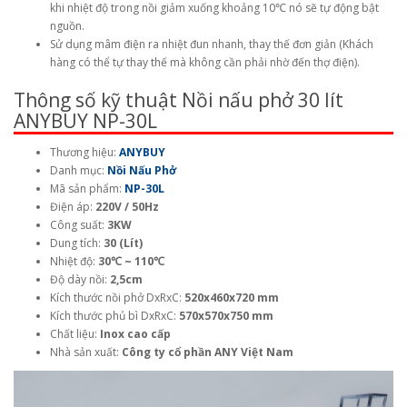
khi nhiệt độ trong nồi giảm xuống khoảng 10℃ nó sẽ tự động bật
nguồn.
Sử dụng mâm điện ra nhiệt đun nhanh, thay thế đơn giản (Khách
hàng có thể tự thay thế mà không cần phải nhờ đến thợ điện).
Thông số kỹ thuật Nồi nấu phở 30 lít
ANYBUY NP-30L
Thương hiệu:
ANYBUY
Danh mục:
Nồi Nấu Phở
Mã sản phẩm:
NP-30L
Điện áp:
220V / 50Hz
Công suất:
3KW
Dung tích:
30 (Lít)
Nhiệt độ:
30℃ ~ 110℃
Độ dày nồi:
2,5cm
Kích thước nồi phở DxRxC:
520x460x720 mm
Kích thước phủ bì DxRxC:
570x570x750 mm
Chất liệu:
Inox cao cấp
Nhà sản xuất:
Công ty cổ phần ANY Việt Nam