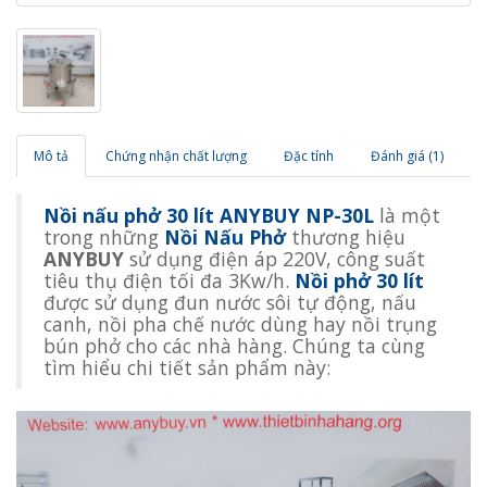
Mô tả
Chứng nhận chất lượng
Đặc tính
Đánh giá (1)
Nồi nấu phở 30 lít ANYBUY NP-30L
là một
trong những
Nồi Nấu Phở
thương hiệu
ANYBUY
sử dụng điện áp 220V, công suất
tiêu thụ điện tối đa 3Kw/h.
Nồi phở 30 lít
được sử dụng đun nước sôi tự động, nấu
canh, nồi pha chế nước dùng hay nồi trụng
bún phở cho các nhà hàng. Chúng ta cùng
tìm hiểu chi tiết sản phẩm này: