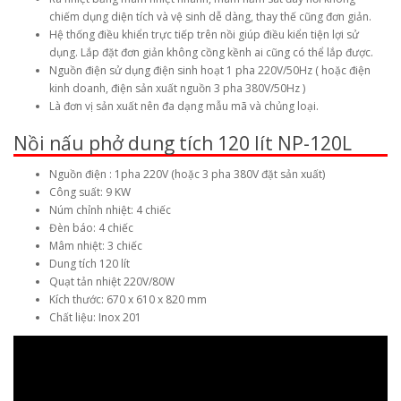
chiếm dụng diện tích và vệ sinh dễ dàng, thay thế cũng đơn giản.
Hệ thống điều khiển trực tiếp trên nồi giúp điều kiển tiện lợi sử
dụng. Lắp đặt đơn giản không cồng kềnh ai cũng có thể lắp được.
Nguồn điện sử dụng điện sinh hoạt 1 pha 220V/50Hz ( hoặc điện
kinh doanh, điện sản xuất nguồn 3 pha 380V/50Hz )
Là đơn vị sản xuất nên đa dạng mẫu mã và chủng loại.
Nồi nấu phở dung tích 120 lít NP-120L
Nguồn điện : 1pha 220V (hoặc 3 pha 380V đặt sản xuất)
Công suất: 9 KW
Núm chỉnh nhiệt: 4 chiếc
Đèn báo: 4 chiếc
Mâm nhiệt: 3 chiếc
Dung tích 120 lít
Quạt tản nhiệt 220V/80W
Kích thước: 670 x 610 x 820 mm
Chất liệu: Inox 201