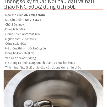
Thông số kỹ thuật Nồi nấu đậu và nấu
cháo NNC-50Lv2 dung tích 50L
- Nhà sản xuât:
ANY Việt Nam
- Mã sản phẩm:
NNC-50Lv2
- Chất liệu: Inox
- Dung tích: 50Lít
- Gồm tủ điện aptomat 40A.
- Nguồn điện: 220V/50Hz
- Công suất: 6KW
- Hệ thống thăm nước buồng đun
- Đồng hồ báo nhiệt độ
- Van xả áp suất tự động
- Hệ thống ra nhiệt xung quanh thành và xục hơi ở đáy
- Tính năng: Ngoài việc nấu đậu còn đường dùng nấu cháo