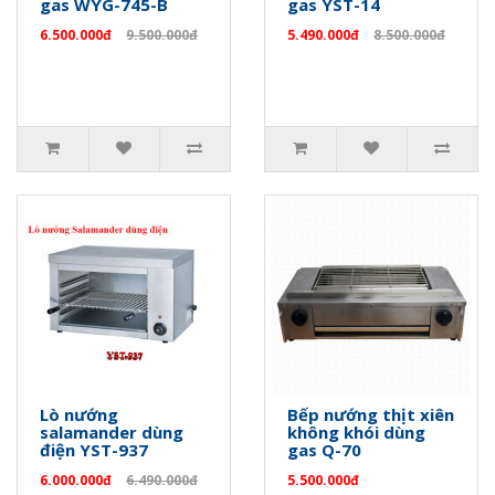
gas WYG-745-B
gas YST-14
6.500.000đ
9.500.000đ
5.490.000đ
8.500.000đ
Lò nướng
Bếp nướng thịt xiên
salamander dùng
không khói dùng
điện YST-937
gas Q-70
6.000.000đ
6.490.000đ
5.500.000đ