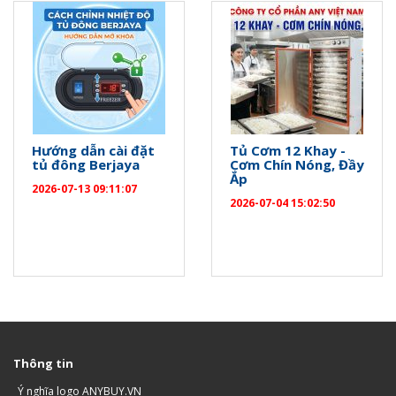
Hướng dẫn cài đặt
Tủ Cơm 12 Khay -
tủ đông Berjaya
Cơm Chín Nóng, Đầy
Ắp
2026-07-13 09:11:07
2026-07-04 15:02:50
Thông tin
Ý nghĩa logo ANYBUY.VN