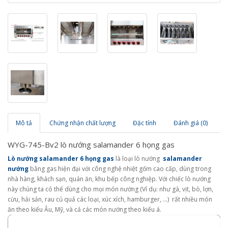
Mô tả
Chứng nhận chất lượng
Đặc tính
Đánh giá (0)
WYG-745-Bv2 lò nướng salamander 6 họng gas
Lò nướng salamander 6 họng gas
là loại lò nướng
salamander
nướng
bằng gas hiện đại với công nghệ nhiệt gốm cao cấp, dùng trong
nhà hàng, khách sạn, quán ăn, khu bếp công nghiệp. Với chiếc lò nướng
này chúng ta có thể dùng cho mọi món nướng (Ví dụ: như gà, vịt, bò, lợn,
cừu, hải sản, rau củ quả các loại, xúc xích, hamburger, ...) rất nhiều món
ăn theo kiểu Âu, Mỹ, và cả các món nướng theo kiểu á.