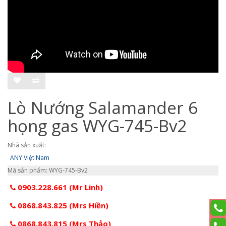
Lò Nướng Salamander 6
họng gas WYG-745-Bv2
Nhà sản xuất:
ANY Việt Nam
Mã sản phẩm: WYG-745-Bv2
0903.228.661 (Mr Linh)
0868.843.825 (Mrs Hiền)
0868.843.815 (Mrs Thảo)