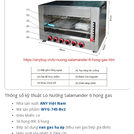
Thông số kỹ thuật Lò Nướng Salamander 6 họng gas
Nhà sản xuất:
ANY Việt Nam
Mã sản phẩm:
WYG-745-Bv2
Điều khiển: cơ
Số họng đốt: 6 họng
Bếp sử dụng
van gas hạ áp
(Như van gas bếp gia đình)
Hiệu suất tỏa nhiệt: 6.7(kw / h)