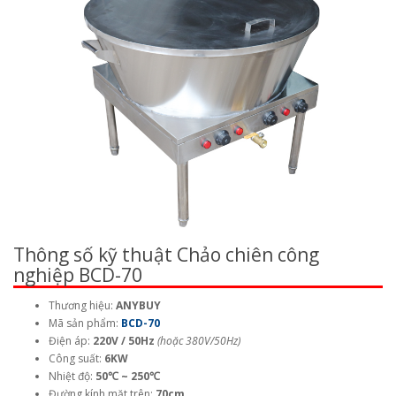
Thông số kỹ thuật Chảo chiên công
nghiệp BCD-70
Thương hiệu:
ANYBUY
Mã sản phẩm:
BCD-70
Điện áp:
220V / 50Hz
(hoặc 380V/50Hz)
Công suất:
6KW
Nhiệt độ:
50℃ ~ 250℃
Đường kính mặt trên:
70cm