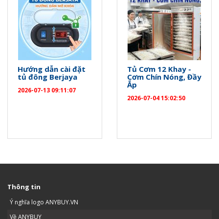
Hướng dẫn cài đặt
Tủ Cơm 12 Khay -
tủ đông Berjaya
Cơm Chín Nóng, Đầy
Ắp
2026-07-13 09:11:07
2026-07-04 15:02:50
Thông tin
Ý nghĩa logo ANYBUY.VN
Về ANYBUY