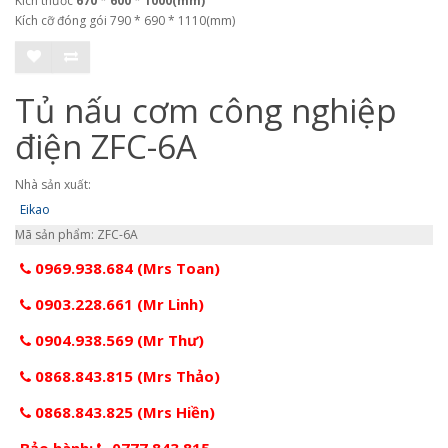
Kích thước
670 * 600 * 1000(mm)
Kích cỡ đóng gói 790 * 690 * 1110(mm)
Tủ nấu cơm công nghiệp
điện ZFC-6A
Nhà sản xuất:
Eikao
Mã sản phẩm: ZFC-6A
0969.938.684 (Mrs Toan)
0903.228.661 (Mr Linh)
0904.938.569 (Mr Thư)
0868.843.815 (Mrs Thảo)
0868.843.825 (Mrs Hiền)
Bảo hành:
0777.843.815