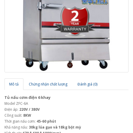
Mô tả
Chứng nhận chất lượng
Đánh giá (0)
Tủ nấu cơm điện 6 khay
Model ZFC-6A
Điện áp:
220V / 380V
Công suất:
8KW
Thời gian nấu cơm:
45-60 phút
Khả năng nấu:
30kg lúa gạo và 18kg bột mỳ