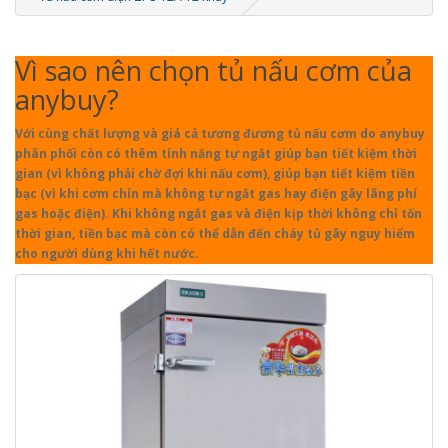
Vì sao nên chọn tủ nấu cơm của
anybuy?
Với cùng chất lượng và giá cả tương đương tủ nấu cơm do anybuy
phân phối còn có thêm tính năng tự ngắt giúp bạn tiết kiệm thời
gian (vì không phải chờ đợi khi nấu cơm), giúp bạn tiết kiệm tiền
bạc (vì khi cơm chín mà không tự ngắt gas hay điện gây lãng phí
gas hoặc điện). Khi không ngắt gas và điện kịp thời không chỉ tốn
thời gian, tiền bạc mà còn có thể dẫn đến cháy tủ gây nguy hiểm
cho người dùng khi hết nước.