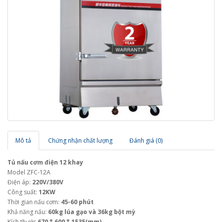
Mô tả
Chứng nhận chất lượng
Đánh giá (0)
Tủ nấu cơm điện 12 khay
Model ZFC-12A
Điện áp:
220V/380V
Công suất:
12KW
Thời gian nấu cơm:
45-60 phút
Khả năng nấu:
60kg lúa gạo và 36kg bột mỳ
Kích thước
670 * 600 * 1535(mm)