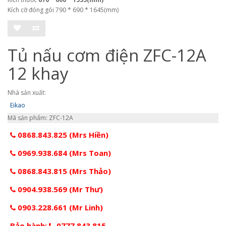
Kích cỡ đóng gói 790 * 690 * 1645(mm)
Tủ nấu cơm điện ZFC-12A
12 khay
Nhà sản xuất:
Eikao
Mã sản phẩm: ZFC-12A
0868.843.825 (Mrs Hiền)
0969.938.684 (Mrs Toan)
0868.843.815 (Mrs Thảo)
0904.938.569 (Mr Thư)
0903.228.661 (Mr Linh)
Bảo hành:
0777.843.815