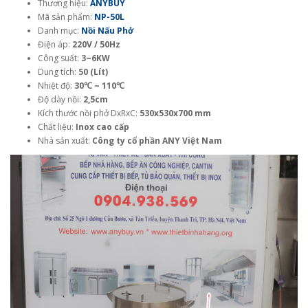
Thương hiệu:
ANYBUY
Mã sản phẩm:
NP-50L
Danh mục:
Nồi Nấu Phở
Điện áp:
220V / 50Hz
Công suất:
3~6KW
Dung tích:
50 (Lít)
Nhiệt độ:
30℃ ~ 110℃
Độ dày nồi:
2,5cm
Kích thước nồi phở DxRxC:
530x530x700 mm
Chất liệu:
Inox cao cấp
Nhà sản xuất:
Công ty cổ phần ANY Việt Nam