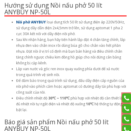
Hướng sử dụng Nồi nấu phở 50 lít
ANYBUY NP-50L
Nồi phở ANYBUY
loại dung tích 50 lít sử dụng điện áp 220V/50Hz,
sử dụng dây dẫn điện 2x4,5mm trở lên, sử dụng aptomat 1 pha 2
cực 30A kết nối với dây điện nồi phở.
Sau khi nhận hàng, bạn hãy tiến hành lắp đặt 4 chân tăng chỉnh, lắp
nhựa đen vào chân inox rồi dùng búa gõ cho chân vào hết phần
nhựa. Đặt nồi ở vị trí cố định mà bạn bán hàng và điều chỉnh chân
tăng chỉnh ngược chiều kim đồng hồ giúp cho nồi đứng cân bằng
không bị cập kênh.
Lắp van nước và góc ren inox quay xuống phía dưới để xả nước
trong quá trình vệ sinh nồi.
Để đảm bảo trong quá trình sử dụng, đấu dây điện cấp nguồn của
nồi phở vào phích cắm hoặc aptomat có đường dây tải phù hợp với
công suất của nồi.
Điều chỉnh nhiệt độ
30℃ ~ 110℃
phù hợp với nhiệt độ cần thiết lập,
đủ nhiệt nồi tự ngắt điện và nhiệt độ xuống
10℃
hệ thống tự động
bật lại.
Báo giá sản phẩm Nồi nấu phở 50 lít
ANYBUY NP-50L