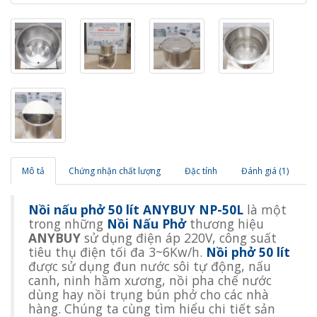
Mô tả
Chứng nhận chất lượng
Đặc tính
Đánh giá (1)
Nồi nấu phở 50 lít ANYBUY NP-50L
là một
trong những
Nồi Nấu Phở
thương hiệu
ANYBUY
sử dụng điện áp 220V, công suất
tiêu thụ điện tối đa 3~6Kw/h.
Nồi phở 50 lít
được sử dụng đun nước sôi tự động, nấu
canh, ninh hầm xương, nồi pha chế nước
dùng hay nồi trụng bún phở cho các nhà
hàng. Chúng ta cùng tìm hiểu chi tiết sản