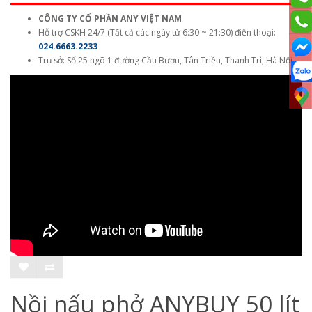
CÔNG TY CỔ PHẦN ANY VIỆT NAM
Hỗ trợ CSKH 24/7 (Tất cả các ngày từ 6:30 ~ 21:30) điện thoại:
024.6663.2233
Trụ sở: Số 25 ngõ 1 đường Cầu Bươu, Tân Triều, Thanh Trì, Hà Nội
Nồi nấu phở ANYBUY 50 lít