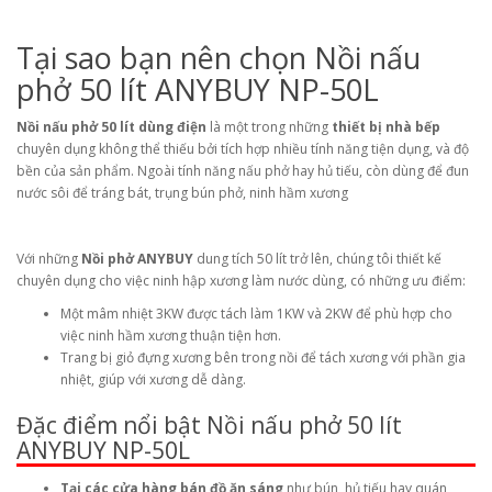
Tại sao bạn nên chọn Nồi nấu
phở 50 lít ANYBUY NP-50L
Nồi nấu phở 50 lít dùng điện
là một trong những
thiết bị nhà bếp
chuyên dụng không thể thiếu bởi tích hợp nhiều tính năng tiện dụng, và độ
bền của sản phẩm. Ngoài tính năng nấu phở hay hủ tiếu, còn dùng để đun
nước sôi để tráng bát, trụng bún phở, ninh hầm xương
Với những
Nồi phở ANYBUY
dung tích 50 lít trở lên, chúng tôi thiết kế
chuyên dụng cho việc ninh hập xương làm nước dùng, có những ưu điểm:
Một mâm nhiệt 3KW được tách làm 1KW và 2KW để phù hợp cho
việc ninh hầm xương thuận tiện hơn.
Trang bị giỏ đựng xương bên trong nồi để tách xương với phần gia
nhiệt, giúp với xương dễ dàng.
Đặc điểm nổi bật Nồi nấu phở 50 lít
ANYBUY NP-50L
Tại các cửa hàng bán đồ ăn sáng
như bún, hủ tiếu hay quán