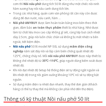
cơm thì
Nồi nấu phở
dung tích 50 lít dùng như một chiếc nồi ninh
hầm xương hay nồi nấu canh dung tích lớn.
Trong các nhà hàng, quán cơm văn phòng rất cần này còn được
dùng để đun nước, nấu canh, hầm …
Nồi phở ANYBUY
được làm hoàn toàn bằng inox bền theo thời
gian, đảm bảo
an toàn thực phẩm
thiết bị nhà hàng. Nhờ được
làm từ chất liệu Inox cao cấp không gỉ sét, cùng lớp bọt cách nhiệt
dày 2.5cm, giúp nồi luôn chắc chắn và không bị mất nhiệt ra bên
ngoài, tiết kiệm điện.
Nồi nấu phở
50 lít model NP-50L sử dụng
mâm điện công
nghiệp
nằm sát đáy nồi và lắp cảm biến chống quát nhiệt độ
125℃, chống cháy nổ. Mỗi
nồi nấu phở ANYBUY
được nắp thiết bị
khống chế nhiệt độ từ
35℃~110℃
, giúp người dùng kiểm soát được
nhiệt độ.
Khi nồi đạt nhiệt độ Setup hệ thống điện sẽ tự động ngắt nguồn và
khi nhiệt độ trong nồi giảm xuống khoảng 10℃ nó sẽ tự động bật
nguồn.
Sử dụng mâm điện ra nhiệt đun nhanh, thay thế đơn giản (Khách
hàng có thể tự thay thế mà không cần phải nhờ đến thợ điện).
Thông số kỹ thuật Nồi nấu phở 50 lít