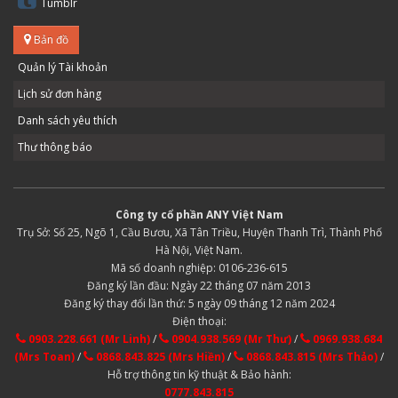
Tumblr
Bản đồ
Quản lý Tài khoản
Lịch sử đơn hàng
Danh sách yêu thích
Thư thông báo
Công ty cổ phần ANY Việt Nam
Trụ Sở: Số 25, Ngõ 1, Cầu Bươu, Xã Tân Triều, Huyện Thanh Trì, Thành Phố
Hà Nội, Việt Nam.
Mã số doanh nghiệp: 0106-236-615
Đăng ký lần đầu: Ngày 22 tháng 07 năm 2013
Đăng ký thay đổi lần thứ: 5 ngày 09 tháng 12 năm 2024
Điện thoại:
0903.228.661 (Mr Linh)
/
0904.938.569 (Mr Thư)
/
0969.938.684
(Mrs Toan)
/
0868.843.825 (Mrs Hiền)
/
0868.843.815 (Mrs Thảo)
/
Hỗ trợ thông tin kỹ thuật & Bảo hành:
0777.843.815