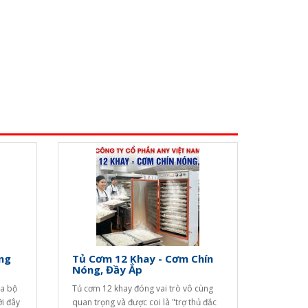
ng
Tủ Cơm 12 Khay - Cơm Chín
Nóng, Đầy Ắp
ya bộ
Tủ cơm 12 khay đóng vai trò vô cùng
ới đây
quan trọng và được coi là "trợ thủ đắc