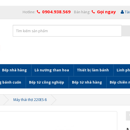
0904.938.569
Gọi ngay
Hotline:
Bán hàng:
Tà
Bếp nhà hàng
Lò nướng than hoa
Thiết bị làm bánh
Linh ph
g bánh cuốn
Bếp từ công nghiệp
Bếp từ nhà hàng
Bếp chiên 
Máy thái thịt 220ES-8