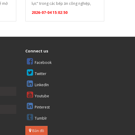
để mở
lực" trong các bếp ăn công nghiệp,
ộ (Set
nhà hàng, khách sạn, trường học hay
2026-07-04 15:02:50
6983"
bệnh viện nhờ những ưu điểm vượt trội
]
sau: Năng suất cao, đáp ứng hàng
trăm suất ăn: Với thiết kế 12 khay…
óa bàn
Connect us
Facebook
Twitter
LinkedIn
Youtube
Pinterest
Tumblr
Bản đồ