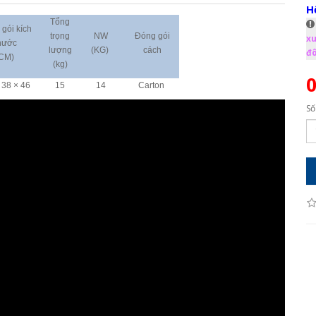
H
Tổng
gói kích
trọng
NW
Đóng gói
xu
hước
lượng
(KG)
cách
đô
CM)
(kg)
 38 × 46
15
14
Carton
Số