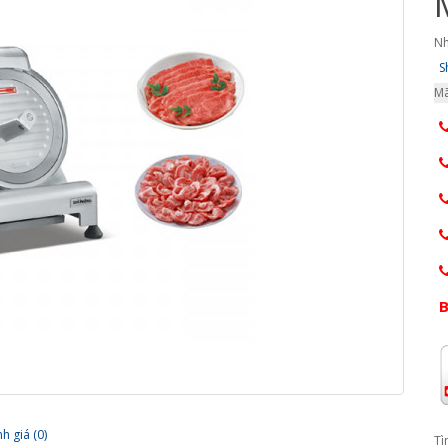
Nh
S
Mã
B
h giá (0)
Tì