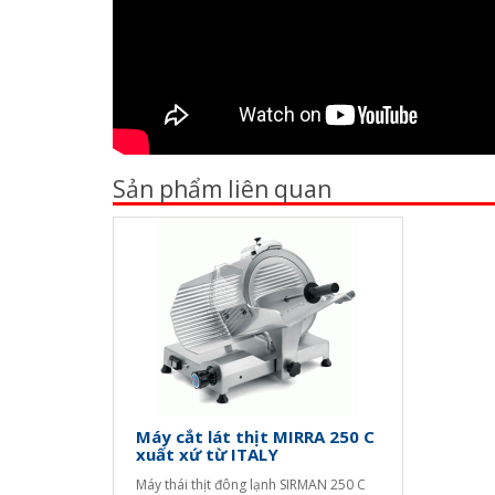
Sản phẩm liên quan
Máy cắt lát thịt MIRRA 250 C
xuất xứ từ ITALY
Máy thái thịt đông lạnh SIRMAN 250 C