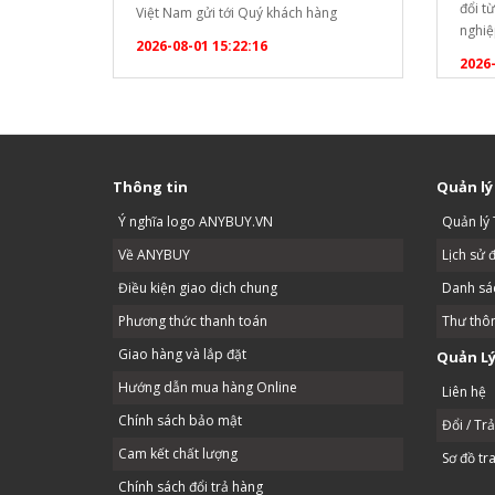
đổi t
Việt Nam gửi tới Quý khách hàng
nghiệ
chương trình ưu đãi tri ân đặc biệt lớn
2026-08-01 15:22:16
quả đ
nhất trong năm! ? CHƯƠNG TRÌNH
2026-
dài c
KHUYẾN MẠI ĐẶC BIỆT TẶNG NGAY
uống. 
ẤM SIÊU TỐC SANAKY CAO CẤP: Áp
bạn c
dụng cho mọi đơn…
Thông tin
Quản lý
Ý nghĩa logo ANYBUY.VN
Quản lý 
Về ANYBUY
Lịch sử 
Điều kiện giao dịch chung
Danh sác
Phương thức thanh toán
Thư thô
Giao hàng và lắp đặt
Quản Lý
Hướng dẫn mua hàng Online
Liên hệ
Chính sách bảo mật
Đổi / Tr
Cam kết chất lượng
Sơ đồ tr
Chính sách đổi trả hàng