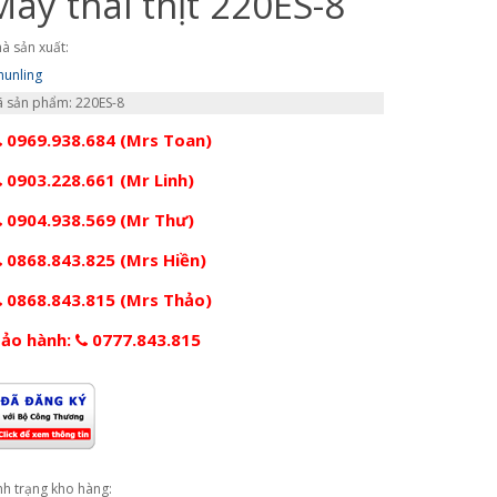
Máy thái thịt 220ES-8
à sản xuất:
hunling
 sản phẩm: 220ES-8
0969.938.684 (Mrs Toan)
0903.228.661 (Mr Linh)
0904.938.569 (Mr Thư)
0868.843.825 (Mrs Hiền)
0868.843.815 (Mrs Thảo)
ảo hành:
0777.843.815
nh trạng kho hàng: