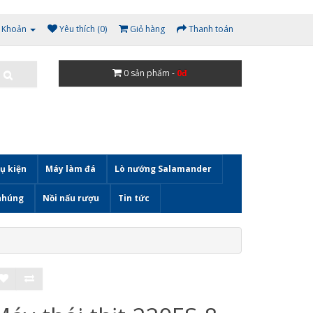
i Khoản
Yêu thích (0)
Giỏ hàng
Thanh toán
0
sản phẩm -
0đ
ụ kiện
Máy làm đá
Lò nướng Salamander
nhúng
Nồi nấu rượu
Tin tức