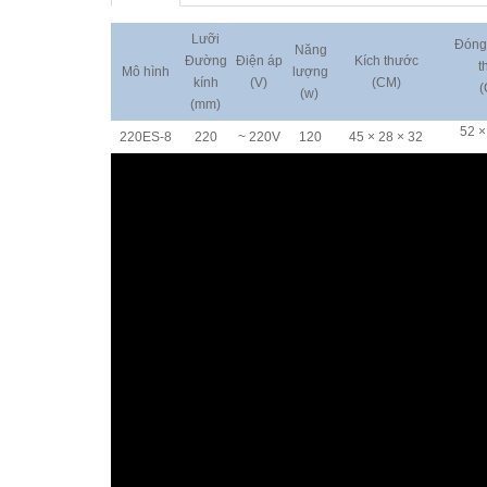
Lưỡi
Đóng 
Năng
Đường
Điện áp
Kích thước
t
Mô hình
lượng
kính
(V)
(CM)
(
(w)
(mm)
52 ×
220ES-8
220
~ 220V
120
45 × 28 × 32