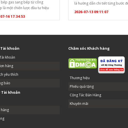
ừ bếp gas sang bếp từ công
là hướng dẫn chi tiết từng bước 
p là một chiến lược đầu tư hiệu
khóa bàn phím và thay đổi nhiệt đ
2026-07-13 09:11:07
ể tối ưu hóa chi phí vận hành lâu
điểm): [caption id="attachment_
07-16 17:34:53
ho các doanh nghiệp dịch vụ ăn
align="aligncenter" width="1020"
Dưới đây là phân tích chi tiết để
Hướng dẫn cài đặt tủ đông
ó cái nhìn…
Berjaya[/caption] Bước 1: Mở kh
phím (Unlock) Bộ điều khiển…
 Tài khoản
Chăm sóc Khách hàng
Tài khoản
đơn hàng
h yêu thích
Thương hiệu
ng báo
Phiếu quà tặng
 Tài khoản
Cộng Tác Bán Hàng
Khuyến mãi
ả hàng
ang