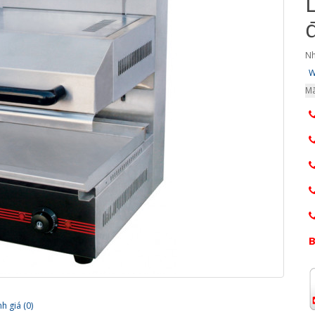
Nh
W
Mã
B
h giá (0)