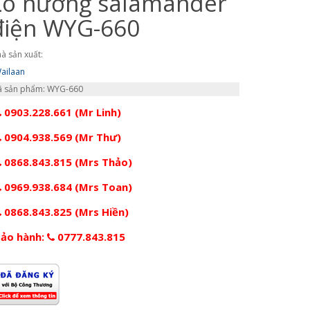
Lò nướng salamander
điện WYG-660
à sản xuất:
ailaan
 sản phẩm: WYG-660
0903.228.661 (Mr Linh)
0904.938.569 (Mr Thư)
0868.843.815 (Mrs Thảo)
0969.938.684 (Mrs Toan)
0868.843.825 (Mrs Hiền)
ảo hành:
0777.843.815