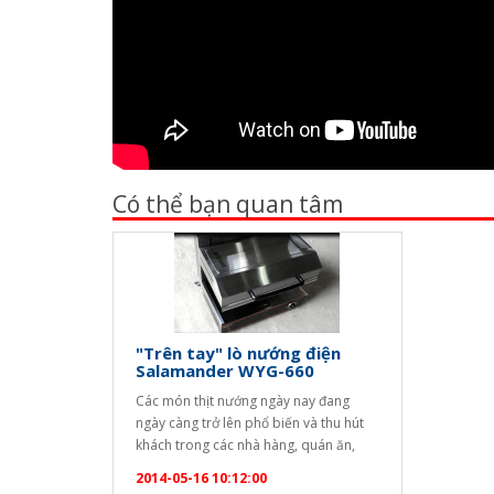
Có thể bạn quan tâm
"Trên tay" lò nướng điện
Salamander WYG-660
Các món thịt nướng ngày nay đang
ngày càng trở lên phổ biến và thu hút
khách trong các nhà hàng, quán ăn,
các nơi kinh doanh dịch vụ ăn uống...
2014-05-16 10:12:00
Để tạo ra các món ăn hấp dẫn