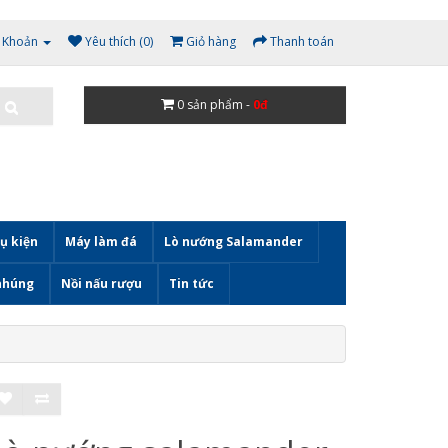
i Khoản
Yêu thích (0)
Giỏ hàng
Thanh toán
0
sản phẩm -
0đ
ụ kiện
Máy làm đá
Lò nướng Salamander
nhúng
Nồi nấu rượu
Tin tức