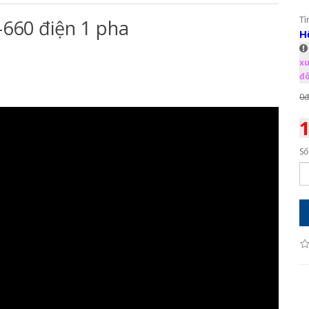
Tì
660 điện 1 pha
H
xu
đô
0đ
1
Số