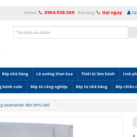
0904.938.569
Gọi ngay
Hotline:
Bán hàng:
Tà
Bếp nhà hàng
Lò nướng than hoa
Thiết bị làm bánh
Linh ph
g bánh cuốn
Bếp từ công nghiệp
Bếp từ nhà hàng
Bếp chiên 
ng salamander điện WYG-660