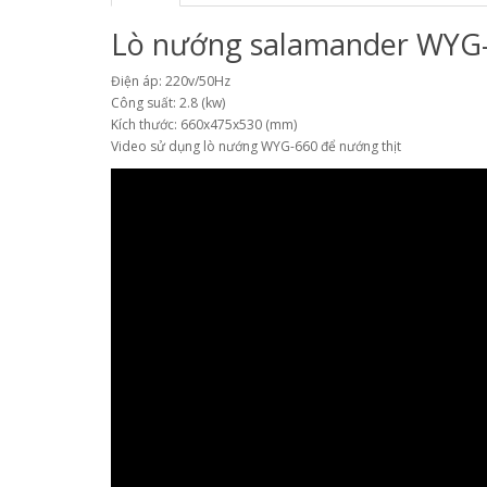
Lò nướng salamander WYG-
Điện áp: 220v/50Hz
Công suất: 2.8 (kw)
Kích thước: 660x475x530 (mm)
Video sử dụng lò nướng WYG-660 để nướng thịt