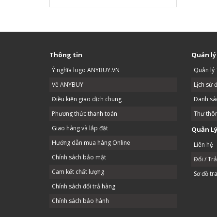
này chúng ta có thể nướng thịt trên
nhiều loại lò khác nhau như: lò dùng
gas, lò dùng…
Thông tin
Quản lý
Ý nghĩa logo ANYBUY.VN
Quản lý 
Về ANYBUY
Lịch sử 
Điều kiện giao dịch chung
Danh sác
Phương thức thanh toán
Thư thô
Giao hàng và lắp đặt
Quản Lý
Hướng dẫn mua hàng Online
Liên hệ
Chính sách bảo mật
Đổi / Tr
Cam kết chất lượng
Sơ đồ tr
Chính sách đổi trả hàng
Chính sách bảo hành