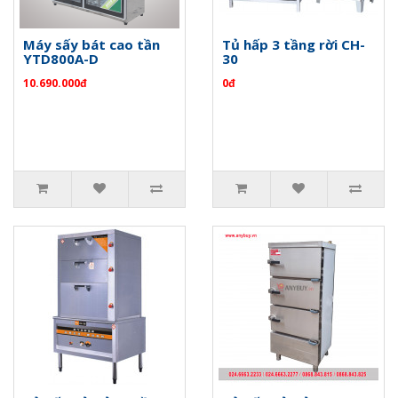
Máy sấy bát cao tần
Tủ hấp 3 tầng rời CH-
YTD800A-D
30
10.690.000đ
0đ