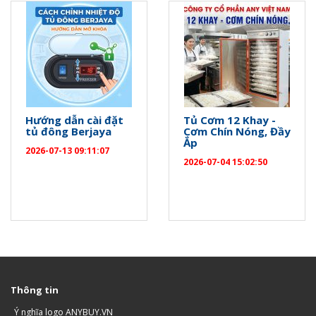
Hướng dẫn cài đặt
Tủ Cơm 12 Khay -
tủ đông Berjaya
Cơm Chín Nóng, Đầy
Ắp
2026-07-13 09:11:07
2026-07-04 15:02:50
Thông tin
Ý nghĩa logo ANYBUY.VN