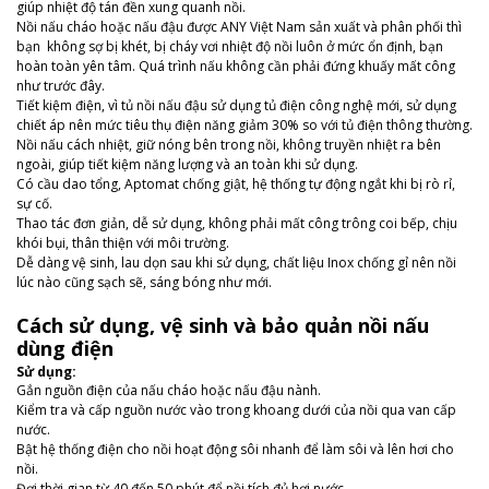
giúp nhiệt độ tán đền xung quanh nồi.
Nồi nấu cháo hoặc nấu đậu
được
ANY Việt Nam
sản xuất và phân phối thì
bạn
không sợ bị khét, bị cháy vơi nhiệt độ nồi luôn ở mức ổn định, bạn
hoàn toàn yên tâm. Quá trình nấu không cần phải đứng khuấy mất công
như trước đây.
Tiết kiệm điện, vì tủ nồi nấu đậu sử dụng tủ điện công nghệ mới, sử dụng
chiết áp nên mức tiêu thụ điện năng giảm 30% so với tủ điện thông thường.
Nồi nấu cách nhiệt, giữ nóng bên trong nồi, không truyền nhiệt ra bên
ngoài, giúp tiết kiệm năng lượng và an toàn khi sử dụng.
Có cầu dao tổng, Aptomat chống giật, hệ thống tự động ngắt khi bị rò rỉ,
sự cố.
Thao tác đơn giản, dễ sử dụng, không phải mất công trông coi bếp, chịu
khói bụi, thân thiện với môi trường.
Dễ dàng vệ sinh, lau dọn sau khi sử dụng, chất liệu Inox chống gỉ nên nồi
lúc nào cũng sạch sẽ, sáng bóng như mới.
Cách sử dụng, vệ sinh và bảo quản nồi nấu
dùng điện
Sử dụng:
Gắn nguồn điện của nấu cháo hoặc nấu đậu nành.
Kiểm tra và cấp nguồn nước vào trong khoang dưới của nồi qua van cấp
nước.
Bật hệ thống điện cho nồi hoạt động sôi nhanh để làm sôi và lên hơi cho
nồi.
Đợi thời gian từ 40 đến 50 phút để nồi tích đủ hơi nước.