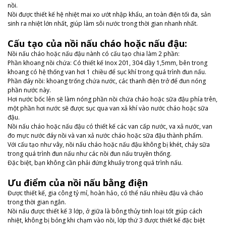
nồi.
Nồi được thiết kế hệ nhiệt mai xo ướt nhập khẩu, an toàn điện tối đa, sản
sinh ra nhiệt lớn nhất, giúp làm sôi nước trong thời gian nhanh nhất.
Cấu tạo của nồi nấu cháo hoặc nấu đậu:
Nồi nấu cháo hoặc nấu đậu nành có cấu tạo chia làm 2 phần:
Phần khoang nồi chứa: Có thiết kế Inox 201, 304 dầy 1,5mm, bên trong
khoang có hệ thống van hơi 1 chiều để sục khí trong quá trình đun nấu.
Phần đáy nồi: khoang trống chứa nước, các thanh điện trở để đun nóng
phần nước này.
Hơi nước bốc lên sẽ làm nóng phần nồi chứa cháo hoặc sữa đậu phía trên,
một phần hơi nước sẽ được sục qua van xả khí vào nước cháo hoặc sữa
đậu.
Nồi nấu cháo hoặc nấu đậu có thiết kế các van cấp nước, va xả nước, van
đo mực nước đáy nồi và van xả nước cháo hoặc sữa đậu thành phẩm.
Với cấu tạo như vây, nồi nấu cháo hoặc nấu đậu không bị khét, cháy sữa
trong quá trình đun nấu như các nồi đun nấu truyền thống.
Đặc biệt, bạn không cần phải đứng khuấy trong quá trình nấu.
Ưu điểm của nồi nấu bằng điện
Được thiết kế, gia công tỷ mỉ, hoàn hảo, có thể nấu nhiều đậu và cháo
trong thời gian ngắn.
Nồi nấu được thiết kế 3 lớp, ở giữa là bông thủy tinh loại tốt giúp cách
nhiệt, không bị bỏng khi chạm vào nồi, lớp thứ 3 được thiết kế đặc biệt