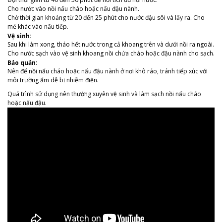
Cho nước vào nồi nấu cháo hoặc nấu đậu nành.
Chờ thời gian khoảng từ 20 đến 25 phút cho nước đậu sôi và lấy ra. Cho
mẻ khác vào nấu tiếp.
Vệ sinh:
Sau khi làm xong, tháo hết nước trong cả khoang trên và dưới nồi ra ngoài.
Cho nước sạch vào vệ sinh khoang nồi chứa cháo hoặc đậu nành cho sạch.
Bảo quản:
Nên để nồi nấu cháo hoặc nấu đậu nành ở nơi khô ráo, tránh tiếp xúc với
môi trường ẩm dễ bị nhiễm điện.
Quá trình sử dụng nên thường xuyên vệ sinh và làm sạch nồi nấu cháo
hoặc nấu đậu.