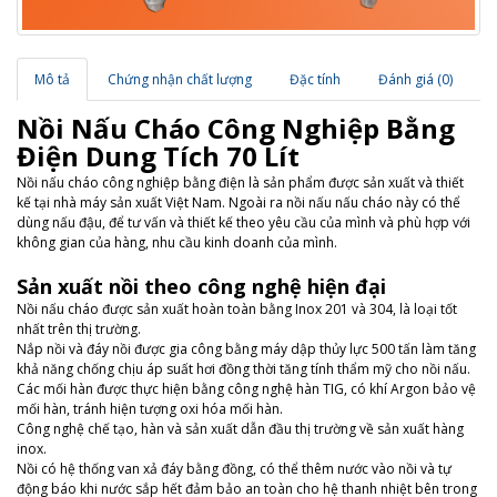
Mô tả
Chứng nhận chất lượng
Đặc tính
Đánh giá (0)
Nồi Nấu Cháo Công Nghiệp Bằng
Điện Dung Tích 70 Lít
Nồi nấu cháo
công nghiệp
bằng điện là sản phẩm được sản xuất và thiết
kế tại nhà máy sản xuất Việt Nam.
Ngoài ra nồi nấu nấu cháo này có thể
dùng nấu đậu, để
tư vấn và thiết kế theo yêu cầu của mình và phù hợp với
không gian của hàng, nhu cầu kinh doanh của mình.
Sản xuất nồi theo công nghệ hiện đại
Nồi nấu cháo được sản xuất hoàn toàn bằng Inox 201 và 304, là loại tốt
nhất trên thị trường.
Nắp nồi và đáy nồi được gia công bằng máy dập thủy lực 500 tấn làm tăng
khả năng chống chịu áp suất hơi đồng thời tăng tính thẩm mỹ cho nồi nấu.
Các mối hàn được thực hiện bằng công nghệ hàn TIG, có khí Argon bảo vệ
mối hàn, tránh hiện tượng oxi hóa mối hàn.
Công nghệ chế tạo, hàn và sản xuất dẫn đầu thị trường về sản xuất hàng
inox.
Nồi có hệ thống van xả đáy bằng đồng, có thể thêm nước vào nồi và tự
động báo khi nước sắp hết đảm bảo an toàn cho hệ thanh nhiệt bên trong