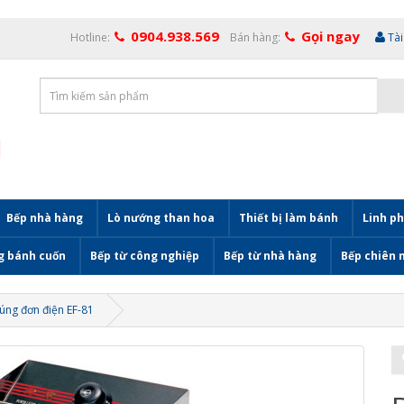
0904.938.569
Gọi ngay
Hotline:
Bán hàng:
Tà
Bếp nhà hàng
Lò nướng than hoa
Thiết bị làm bánh
Linh ph
g bánh cuốn
Bếp từ công nghiệp
Bếp từ nhà hàng
Bếp chiên 
úng đơn điện EF-81