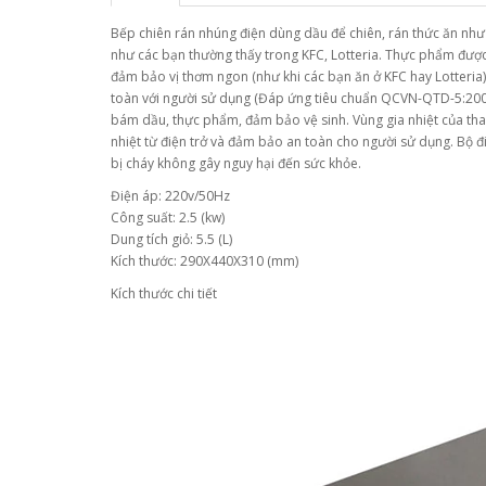
Bếp chiên rán nhúng điện dùng dầu để chiên, rán thức ăn như t
như các bạn thường thấy trong KFC, Lotteria. Thực phẩm được
đảm bảo vị thơm ngon (như khi các bạn ăn ở KFC hay Lotteria). 
toàn với người sử dụng (Đáp ứng tiêu chuẩn QCVN-QTD-5:200
bám dầu, thực phẩm, đảm bảo vệ sinh. Vùng gia nhiệt của th
nhiệt từ điện trở và đảm bảo an toàn cho người sử dụng. Bộ 
bị cháy không gây nguy hại đến sức khỏe.
Điện áp: 220v/50Hz
Công suất: 2.5 (kw)
Dung tích giỏ: 5.5 (L)
Kích thước: 290X440X310 (mm)
Kích thước chi tiết