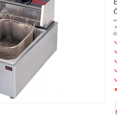
Nh
W
Mã
B