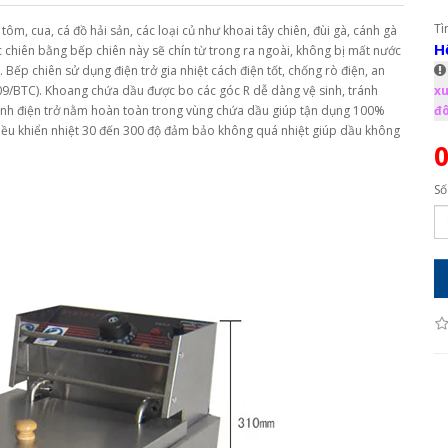
Tì
ôm, cua, cá đồ hải sản, các loại củ như khoai tây chiên, đùi gà, cánh gà
H
 chiên bằng bếp chiên này sẽ chín từ trong ra ngoài, không bị mất nước
Bếp chiên sử dụng điện trở gia nhiệt cách điện tốt, chống rò điện, an
9/BTC). Khoang chứa dầu được bo các góc R dễ dàng vệ sinh, tránh
xu
anh điện trở nằm hoàn toàn trong vùng chứa dầu giúp tận dụng 100%
đô
điều khiển nhiệt 30 đến 300 độ đảm bảo không quá nhiệt giúp dầu không
Số