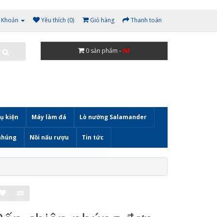
i Khoản
Yêu thích (0)
Giỏ hàng
Thanh toán
0
sản phẩm -
0đ
ụ kiện
Máy làm đá
Lò nướng Salamander
nhúng
Nồi nấu rượu
Tin tức