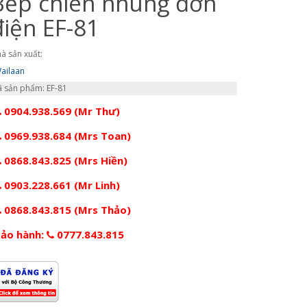
Bếp chiên nhúng đơn
điện EF-81
à sản xuất:
ailaan
 sản phẩm: EF-81
0904.938.569 (Mr Thư)
0969.938.684 (Mrs Toan)
0868.843.825 (Mrs Hiền)
0903.228.661 (Mr Linh)
0868.843.815 (Mrs Thảo)
ảo hành:
0777.843.815