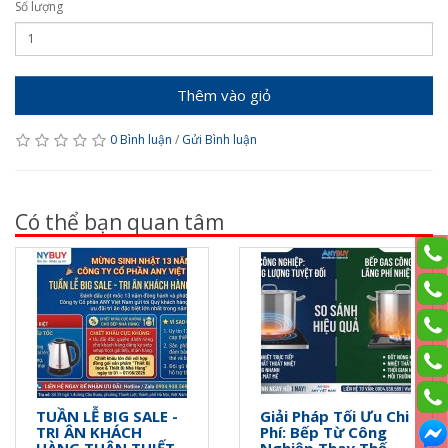
Số lượng
Thêm vào giỏ
0 Bình luận
/
Gửi Bình luận
Có thể bạn quan tâm
TUẦN LỄ BIG SALE -
Giải Pháp Tối Ưu Chi
TRI ÂN KHÁCH
Phí: Bếp Từ Công
HÀNG THÂN THIẾT
Nghiệp Thay Thế