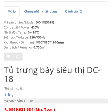
Mô tả
Chứng nhận chất lượng
Đánh giá (0)
Mã sản phẩm / Model:
DC-18(5015)
Công suất / Power:
420W
Nhiệt độ / Temp:
0～10℃
Điện áp / Voltage:
220V/50Hz
Kích thước / Dim(mm):
1800*880*1970mm
Dung tích / Remarks:
0.750m³
Tủ trưng bày siêu thị DC-
18
Nhà sản xuất:
Jinling
Mã sản phẩm: DC-18
0969.938.684 (Mrs Toan)