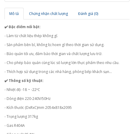
Mô tả
Chứng nhận chất lượng
Đánh giá (0)
✔️ Đặc điểm nổi bật:
- Làm từ chất liệu thép không gỉ.
- Sản phẩm bền bỉ, không bị hoen gỉ theo thời gian sử dụng.
- Bảo quản tối ưu, đảm bảo thời gian và chất lượng lưu trữ.
- Cho phép bảo quản cùng lúc số lượng lớn thực phẩm theo nhu cầu.
- Thích hợp sử dụng trong các nhà hàng, phòng bếp khách sạn…
✔️ Thông số kỹ thuật:
- Nhiệt độ -18 ~ -22ºC
- Dòng điện 220-240V/50Hz
- Kích thước (DxRxC)mm 2054x818x2095
- Trọng lượng 317kg
- Gas R404A