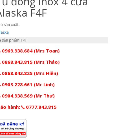
Tủ đông Inox 4 cửa
Alaska F4F
à sản xuất:
laska
 sản phẩm: F4F
0969.938.684 (Mrs Toan)
0868.843.815 (Mrs Thảo)
0868.843.825 (Mrs Hiền)
0903.228.661 (Mr Linh)
0904.938.569 (Mr Thư)
ảo hành:
0777.843.815