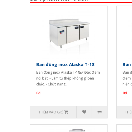
Ban đông inox Alaska T-18
Bàn 
Ban đông inox Alaska T-18✔️ Đặc điểm
Bàn đ
nổi bật: - Làm từ thép không gỉ bền
điểm 
chắc. - Chức năng..
hiện đ
0đ
0đ
THÊM VÀO GIỎ
THÊ