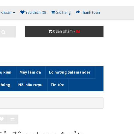
i Khoản
Yêu thích (0)
Giỏ hàng
Thanh toán
0
sản phẩm -
0đ
ụ kiện
Máy làm đá
Lò nướng Salamander
nhúng
Nồi nấu rượu
Tin tức