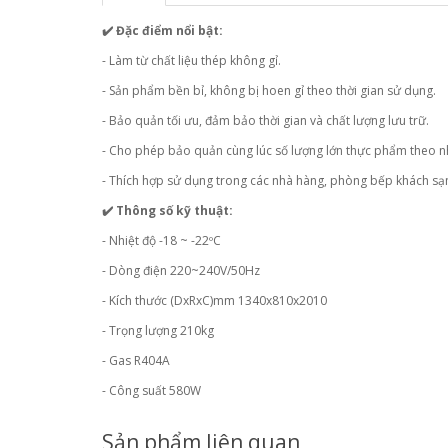
✔️ Đặc điểm nổi bật:
- Làm từ chất liệu thép không gỉ.
- Sản phẩm bền bỉ, không bị hoen gỉ theo thời gian sử dụng.
- Bảo quản tối ưu, đảm bảo thời gian và chất lượng lưu trữ.
- Cho phép bảo quản cùng lúc số lượng lớn thực phẩm theo n
- Thích hợp sử dụng trong các nhà hàng, phòng bếp khách s
✔️ Thông số kỹ thuật:
- Nhiệt độ -18 ~ -22ºC
- Dòng điện 220~240V/50Hz
- Kích thước (DxRxC)mm 1340x810x2010
- Trọng lượng 210kg
- Gas R404A
- Công suất 580W
Sản phẩm liên quan