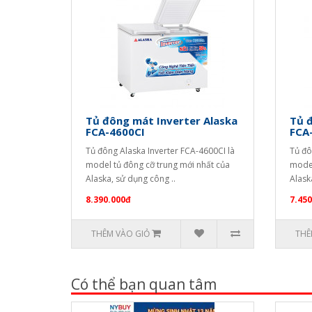
Tủ đông mát Inverter Alaska
Tủ đ
FCA-4600CI
FCA
Tủ đông Alaska Inverter FCA-4600CI là
Tủ đô
model tủ đông cỡ trung mới nhất của
model
Alaska, sử dụng công ..
Alask
8.390.000đ
7.450
THÊM VÀO GIỎ
THÊ
Có thể bạn quan tâm