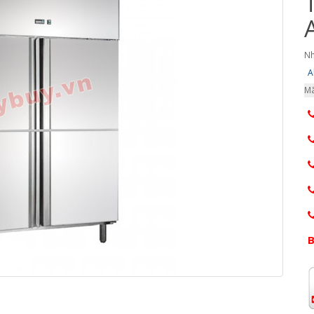
Nh
A
Mã
B