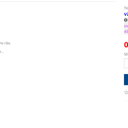
Tì
V
xu
đô
hu cầu.
ạn…
Số