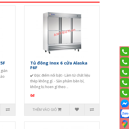
15F
Tủ đông Inox 6 cửa Alaska
F6F
 giản
✔️ Đặc điểm nổi bật:- Làm từ chất liệu
bảo
thép không gỉ. - Sản phẩm bền bỉ,
không bị hoen gỉ theo ..
0đ
THÊM VÀO GIỎ