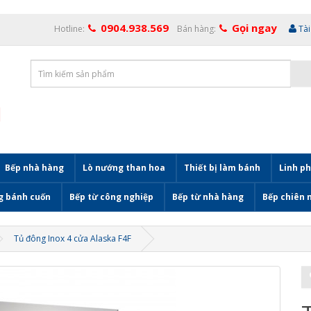
0904.938.569
Gọi ngay
Hotline:
Bán hàng:
Tà
Bếp nhà hàng
Lò nướng than hoa
Thiết bị làm bánh
Linh ph
g bánh cuốn
Bếp từ công nghiệp
Bếp từ nhà hàng
Bếp chiên 
Tủ đông Inox 4 cửa Alaska F4F