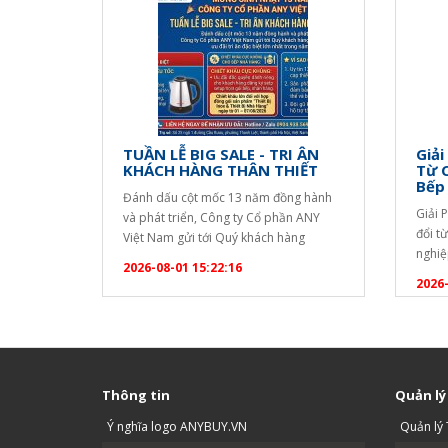
TUẦN LỄ BIG SALE - TRI ÂN
Giải
KHÁCH HÀNG THÂN THIẾT
Từ 
Bếp
Đánh dấu cột mốc 13 năm đồng hành
Giải 
và phát triển, Công ty Cổ phần ANY
đổi t
Việt Nam gửi tới Quý khách hàng
nghiệ
chương trình ưu đãi tri ân đặc biệt lớn
2026-08-01 15:22:16
quả đ
nhất trong năm! ? CHƯƠNG TRÌNH
2026-
dài c
KHUYẾN MẠI ĐẶC BIỆT TẶNG NGAY
uống. 
ẤM SIÊU TỐC SANAKY CAO CẤP: Áp
bạn c
dụng cho mọi đơn…
Thông tin
Quản lý
Ý nghĩa logo ANYBUY.VN
Quản lý 