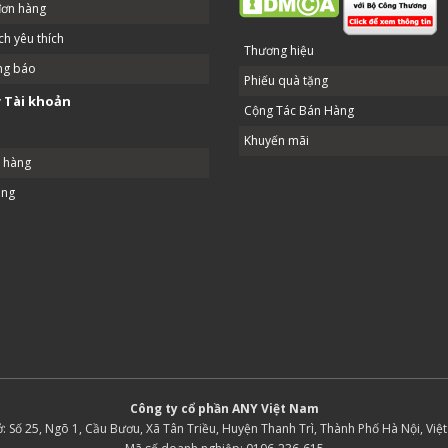
đơn hàng
h yêu thích
Thương hiệu
ng báo
Phiếu quà tặng
 Tài khoản
Cộng Tác Bán Hàng
Khuyến mãi
ả hàng
ang
Công ty cổ phần ANY Việt Nam
ở: Số 25, Ngõ 1, Cầu Bươu, Xã Tân Triều, Huyện Thanh Trì, Thành Phố Hà Nội, Việ