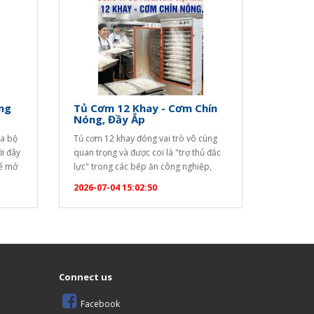
ng
Tủ Cơm 12 Khay - Cơm Chín
Nóng, Đầy Ắp
ya bộ
Tủ cơm 12 khay đóng vai trò vô cùng
ới đây
quan trọng và được coi là "trợ thủ đắc
để mở
lực" trong các bếp ăn công nghiệp,
ộ (Set
nhà hàng, khách sạn, trường học hay
2026-07-04 15:02:50
6983"
bệnh viện nhờ những ưu điểm vượt trội
]
sau: Năng suất cao, đáp ứng hàng
trăm suất ăn: Với thiết kế 12 khay…
óa bàn
Connect us
Facebook