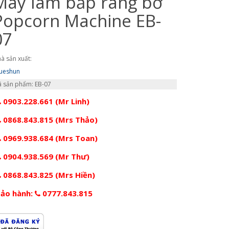
Máy làm bắp rang bơ
Popcorn Machine EB-
07
à sản xuất:
ueshun
 sản phẩm: EB-07
0903.228.661 (Mr Linh)
0868.843.815 (Mrs Thảo)
0969.938.684 (Mrs Toan)
0904.938.569 (Mr Thư)
0868.843.825 (Mrs Hiền)
ảo hành:
0777.843.815