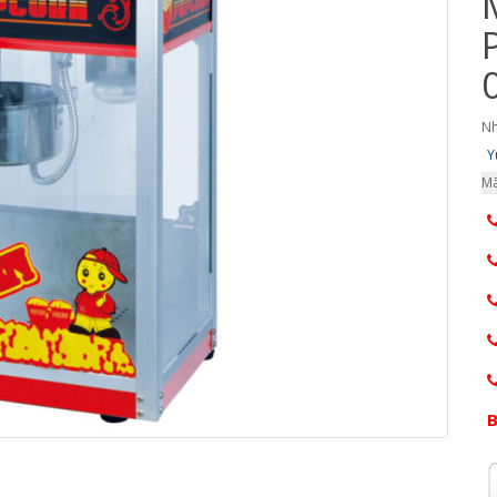
Nh
Y
Mã
B