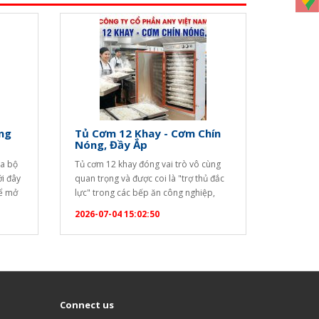
ng
Tủ Cơm 12 Khay - Cơm Chín
Nóng, Đầy Ắp
ya bộ
Tủ cơm 12 khay đóng vai trò vô cùng
ới đây
quan trọng và được coi là "trợ thủ đắc
để mở
lực" trong các bếp ăn công nghiệp,
ộ (Set
nhà hàng, khách sạn, trường học hay
2026-07-04 15:02:50
6983"
bệnh viện nhờ những ưu điểm vượt trội
]
sau: Năng suất cao, đáp ứng hàng
trăm suất ăn: Với thiết kế 12 khay…
óa bàn
Connect us