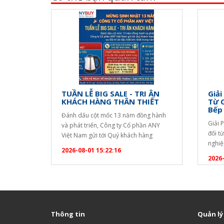
TUẦN LỄ BIG SALE - TRI ÂN
Giải
KHÁCH HÀNG THÂN THIẾT
Từ 
Bếp
Đánh dấu cột mốc 13 năm đồng hành
Giải 
và phát triển, Công ty Cổ phần ANY
đổi t
Việt Nam gửi tới Quý khách hàng
nghiệ
chương trình ưu đãi tri ân đặc biệt lớn
2026-08-01 15:22:16
quả đ
nhất trong năm! ? CHƯƠNG TRÌNH
2026-
dài c
KHUYẾN MẠI ĐẶC BIỆT TẶNG NGAY
uống. 
ẤM SIÊU TỐC SANAKY CAO CẤP: Áp
bạn c
dụng cho mọi đơn…
Thông tin
Quản lý