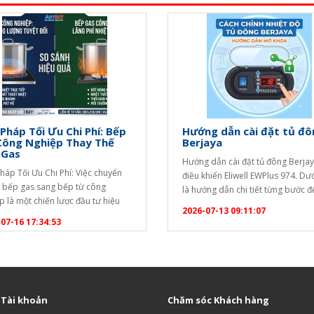
 Pháp Tối Ưu Chi Phí: Bếp
Hướng dẫn cài đặt tủ đô
Công Nghiệp Thay Thế
Berjaya
 Gas
Hướng dẫn cài đặt tủ đông Berja
Pháp Tối Ưu Chi Phí: Việc chuyển
điều khiển Eliwell EWPlus 974. Dư
ừ bếp gas sang bếp từ công
là hướng dẫn chi tiết từng bước 
p là một chiến lược đầu tư hiệu
khóa bàn phím và thay đổi nhiệt đ
2026-07-13 09:11:07
ể tối ưu hóa chi phí vận hành lâu
điểm): [caption id="attachment_
07-16 17:34:53
ho các doanh nghiệp dịch vụ ăn
align="aligncenter" width="1020"
Dưới đây là phân tích chi tiết để
Hướng dẫn cài đặt tủ đông
ó cái nhìn…
Berjaya[/caption] Bước 1: Mở kh
phím (Unlock) Bộ điều khiển…
 Tài khoản
Chăm sóc Khách hàng