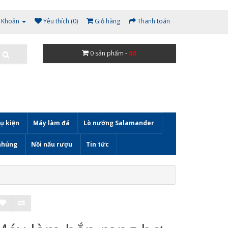
i Khoản
Yêu thích (0)
Giỏ hàng
Thanh toán
0
sản phẩm -
0đ
ụ kiện
Máy làm đá
Lò nướng Salamander
nhúng
Nồi nấu rượu
Tin tức