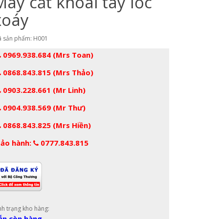
Máy cắt khoai tây lốc
xoáy
 sản phẩm: H001
0969.938.684 (Mrs Toan)
0868.843.815 (Mrs Thảo)
0903.228.661 (Mr Linh)
0904.938.569 (Mr Thư)
0868.843.825 (Mrs Hiền)
ảo hành:
0777.843.815
nh trạng kho hàng:
ẫn còn hàng