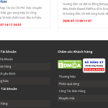
 Gas
Hướng dẫn cài đặt tủ đông Berja
Pháp Tối Ưu Chi Phí: Việc chuyển
điều khiển Eliwell EWPlus 974. Dư
ừ bếp gas sang bếp từ công
là hướng dẫn chi tiết từng bước 
p là một chiến lược đầu tư hiệu
khóa bàn phím và thay đổi nhiệt đ
2026-07-13 09:11:07
ể tối ưu hóa chi phí vận hành lâu
điểm): [caption id="attachment_
07-16 17:34:53
ho các doanh nghiệp dịch vụ ăn
align="aligncenter" width="1020"
Dưới đây là phân tích chi tiết để
Hướng dẫn cài đặt tủ đông
ó cái nhìn…
Berjaya[/caption] Bước 1: Mở kh
phím (Unlock) Bộ điều khiển…
 Tài khoản
Chăm sóc Khách hàng
Tài khoản
đơn hàng
h yêu thích
Thương hiệu
ng báo
Phiếu quà tặng
 Tài khoản
Cộng Tác Bán Hàng
Khuyến mãi
ả hàng