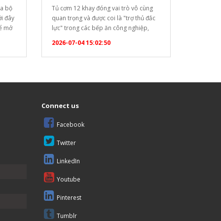
ya bộ
Tủ cơm 12 khay đóng vai trò vô cùng
ới đây
quan trọng và được coi là "trợ thủ đắc
để mở
lực" trong các bếp ăn công nghiệp,
ộ (Set
nhà hàng, khách sạn, trường học hay
2026-07-04 15:02:50
6983"
bệnh viện nhờ những ưu điểm vượt trội
]
sau: Năng suất cao, đáp ứng hàng
trăm suất ăn: Với thiết kế 12 khay…
óa bàn
Connect us
Facebook
Twitter
LinkedIn
Youtube
Pinterest
Tumblr