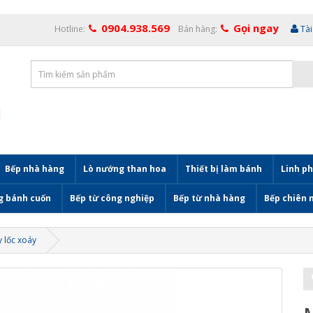
0904.938.569
Gọi ngay
Hotline:
Bán hàng:
Tà
Bếp nhà hàng
Lò nướng than hoa
Thiết bị làm bánh
Linh ph
g bánh cuốn
Bếp từ công nghiệp
Bếp từ nhà hàng
Bếp chiên 
y lốc xoáy