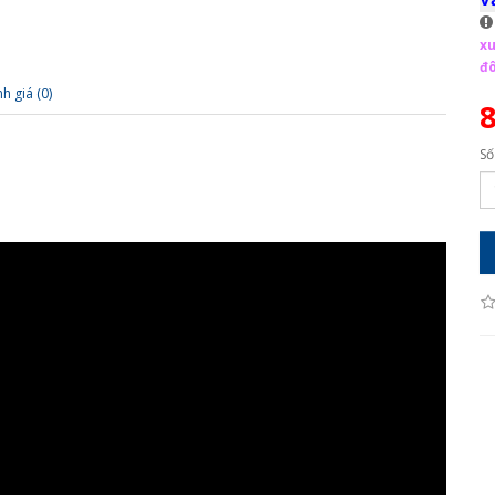
xu
đô
h giá (0)
Số