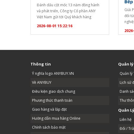
Bếp
Đánh dấu cột mốc 13 năm đồng hành
Giải 
và phát triển, Công ty Cổ phần ANY
đổi t
Việt Nam gửi tới Quý khách hàng
nghiệ
chương trình ưu đãi tri ân đặc biệt lớn
2026-08-01 15:22:16
quả đ
nhất trong năm! ? CHƯƠNG TRÌNH
2026-
dài c
KHUYẾN MẠI ĐẶC BIỆT TẶNG NGAY
uống. 
ẤM SIÊU TỐC SANAKY CAO CẤP: Áp
bạn c
dụng cho mọi đơn…
Thông tin
Quản lý
Ý nghĩa logo ANYBUY.VN
Quản lý 
Về ANYBUY
Lịch sử 
Điều kiện giao dịch chung
Danh sác
Phương thức thanh toán
Thư thô
Giao hàng và lắp đặt
Quản Lý
Hướng dẫn mua hàng Online
Liên hệ
Chính sách bảo mật
Đổi / Tr