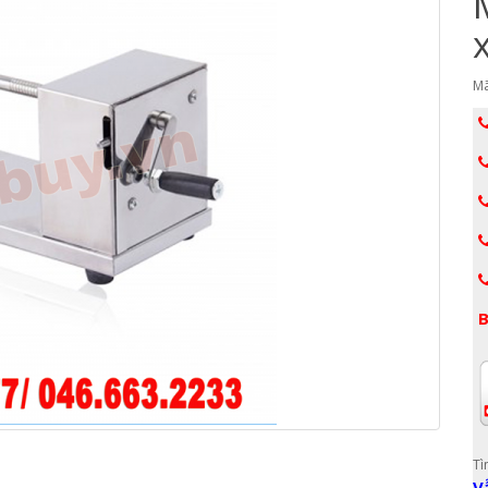
Mã
B
Tì
V