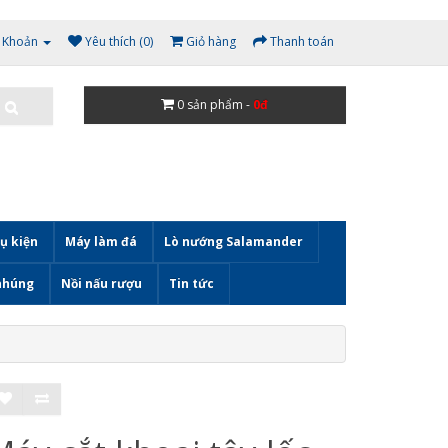
i Khoản
Yêu thích (0)
Giỏ hàng
Thanh toán
0
sản phẩm -
0đ
ụ kiện
Máy làm đá
Lò nướng Salamander
nhúng
Nồi nấu rượu
Tin tức