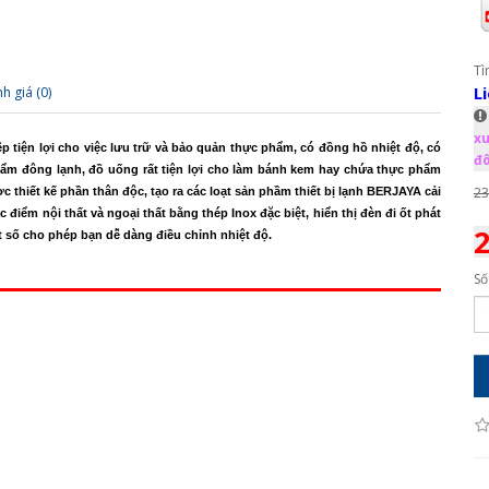
Tì
L
h giá (0)
xu
ệp tiện lợi cho việc lưu trữ và bảo quản thực phẩm, có đồng hồ nhiệt độ, có
đô
ẩm đông lạnh, đồ uống rất tiện lợi cho làm bánh kem hay chứa thực phẩm
23
 thiết kế phần thân độc, tạo ra các loạt sản phầm thiết bị lạnh BERJAYA cải
điểm nội thất và ngoại thất bằng thép Inox đặc biệt, hiển thị đèn đi ốt phát
2
t số cho phép bạn dễ dàng điều chỉnh nhiệt độ.
Số