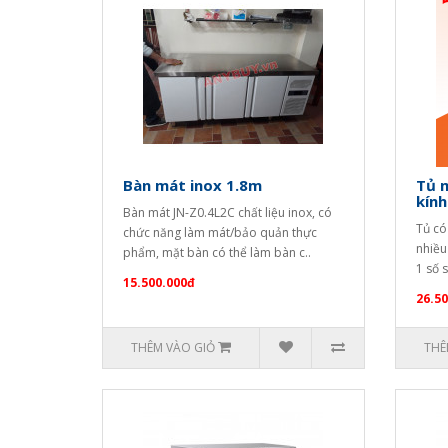
Bàn mát inox 1.8m
Tủ 
kính
Bàn mát JN-Z0.4L2C chất liệu inox, có
Tủ có
chức năng làm mát/bảo quản thực
nhiều
phẩm, mặt bàn có thể làm bàn c..
1 số 
15.500.000đ
26.5
THÊM VÀO GIỎ
THÊ