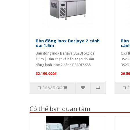
Bàn đông inox Berjaya 2 cánh
Bàn
dài 1.5m
cánh
Bàn đông inox Berjaya BS2DF5/Z dài
Giới 
1,5m | Bàn chặt và bàn soạn đồBàn
BS2DF
đông lạnh inox 2 cánh BS2DF5/Z&..
BS2DF
32.100.000đ
26.5
THÊM VÀO GIỎ
THÊ
Có thể bạn quan tâm