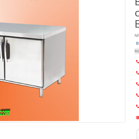
Nh
B
Mã
B