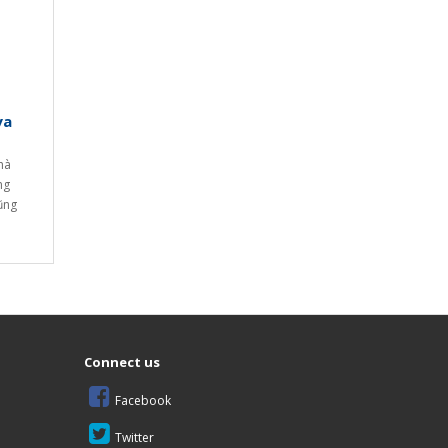
ya
hà
ng
ũng
ách
át
ấp sản
n toàn
Connect us
Facebook
Twitter