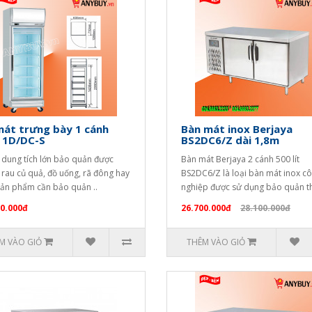
mát trưng bày 1 cánh
Bàn mát inox Berjaya
 1D/DC-S
BS2DC6/Z dài 1,8m
 dung tích lớn bảo quản được
Bàn mát Berjaya 2 cánh 500 lít
 rau củ quả, đồ uống, rã đông hay
BS2DC6/Z là loại bàn mát inox c
sản phẩm cần bảo quản ..
nghiệp được sử dụng bảo quản th
00.000đ
26.700.000đ
28.100.000đ
M VÀO GIỎ
THÊM VÀO GIỎ