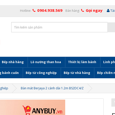
0904.938.569
Gọi ngay
Hotline:
Bán hàng:
Tà
Bếp nhà hàng
Lò nướng than hoa
Thiết bị làm bánh
Linh ph
g bánh cuốn
Bếp từ công nghiệp
Bếp từ nhà hàng
Bếp chiên 
nghiệp
Bàn mát Berjaya 2 cánh dài 1.2m BS2DC4/Z