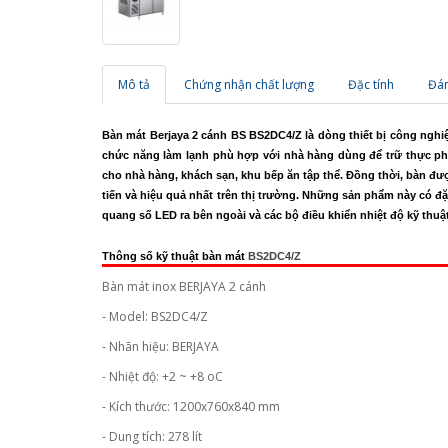
Mô tả
Chứng nhận chất lượng
Đặc tính
Đán
Bàn mát Berjaya 2 cánh BS BS2DC4/Z
là dòng thiết bị công nghi
chức năng làm lạnh phù hợp với nhà hàng dùng để trữ thực ph
cho nhà hàng, khách sạn, khu bếp ăn tập thể. Đồng thời, bàn được
tiến và hiệu quả nhất trên thị trường. Những sản phẩm này có đặc 
quang số LED ra bên ngoài và các bộ điều khiển nhiệt độ kỹ thuậ
Thông số kỹ thuật bàn mát
BS2DC4/Z
Bàn mát inox BERJAYA 2 cánh
- Model: BS2DC4/Z
- Nhãn hiệu: BERJAYA
- Nhiệt độ: +2 ~ +8 oC
- Kích thước: 1200x760x840 mm
- Dung tích: 278 lít