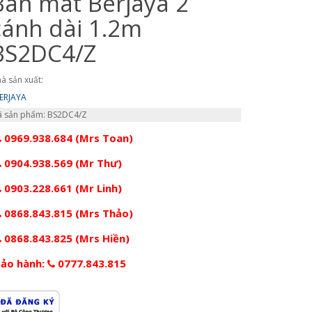
Bàn mát Berjaya 2
cánh dài 1.2m
BS2DC4/Z
à sản xuất:
ERJAYA
 sản phẩm: BS2DC4/Z
0969.938.684 (Mrs Toan)
0904.938.569 (Mr Thư)
0903.228.661 (Mr Linh)
0868.843.815 (Mrs Thảo)
0868.843.825 (Mrs Hiền)
ảo hành:
0777.843.815