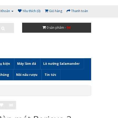
i Khoản
Yêu thích (0)
Giỏ hàng
Thanh toán
0
sản phẩm -
0đ
ụ kiện
Máy làm đá
Lò nướng Salamander
nhúng
Nồi nấu rượu
Tin tức