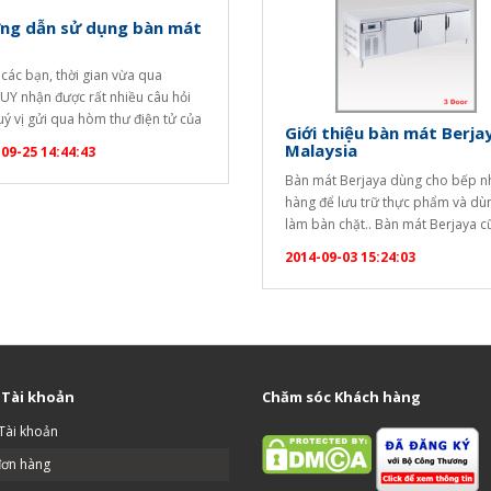
ng dẫn sử dụng bàn mát
các bạn, thời gian vừa qua
Y nhận được rất nhiều câu hỏi
ý vị gửi qua hòm thư điện tử của
Giới thiệu bàn mát Berja
 tôi hỏi về cách sử dụng bàn mát
Malaysia
09-25 14:44:43
cho nhà hàng, quán bar,... Hôm
Bàn mát Berjaya dùng cho bếp n
ể đáp ứng nhu cầu khách hàng,
hàng để lưu trữ thực phẩm và dù
 tôi gửi tới các bạn những…
làm bàn chặt.. Bàn mát Berjaya c
dùng cho quầy bar nhà hàng, kh
2014-09-03 15:24:03
sạn để chứa đồ uống lạnh. Bàn m
Berjaya là dòng sản phẩm cao c
xuất tại Malaysia đạt chứng chỉ a
thiết bị…
 Tài khoản
Chăm sóc Khách hàng
Tài khoản
đơn hàng