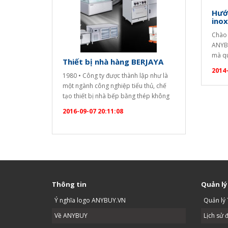
Hướ
inox
Chào 
ANYBU
mà qu
Thiết bị nhà hàng BERJAYA
chúng
2014-
1980 • Công ty được thành lập như là
dùng 
một ngành công nghiệp tiểu thủ, chế
nay đ
tạo thiết bị nhà bếp bằng thép không
chúng
gỉ 1994 • Bắt đầu chế tạo thiết bị dịch
2016-09-07 20:11:08
vụ thực phẩm thương mại 1996 • Các
nhà máy đã được chuyển đến một tòa
nhà hiện đại với đất…
Thông tin
Quản lý
Ý nghĩa logo ANYBUY.VN
Quản lý 
Về ANYBUY
Lịch sử 