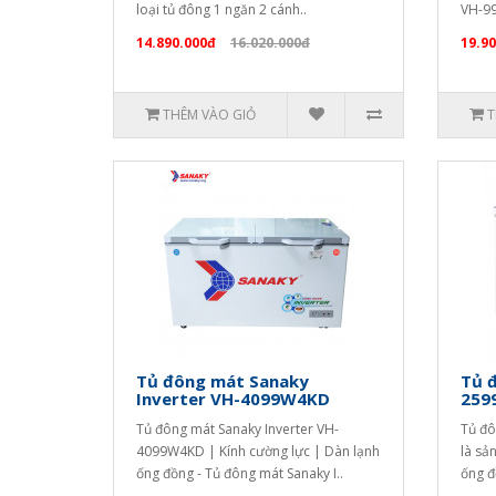
loại tủ đông 1 ngăn 2 cánh..
VH-99
14.890.000đ
16.020.000đ
19.9
THÊM VÀO GIỎ
T
Tủ đông mát Sanaky
Tủ đ
Inverter VH-4099W4KD
259
Tủ đông mát Sanaky Inverter VH-
Tủ đô
4099W4KD | Kính cường lực | Dàn lạnh
là sả
ống đồng - Tủ đông mát Sanaky I..
ống đ