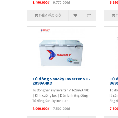
8.490.000đ
9.770.000đ
6.690
THÊM VÀO GIỎ
T
Tủ đông Sanaky Inverter VH-
Tủ đ
2899A4KD
369
Tủ đông Sanaky Inverter VH-2899A4KD
Tủ đô
| Kính cường lực | Dàn lạnh ống đồng -
là sả
Tủ đông Sanaky Inverter ..
ống đ
7.090.000đ
7.500.000đ
7.300