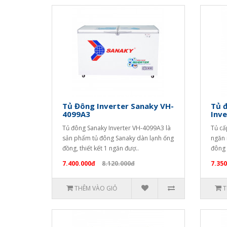
Tủ Đông Inverter Sanaky VH-
Tủ 
4099A3
Inv
Tủ đông Sanaky Inverter VH-4099A3 là
Tủ cấ
sản phẩm tủ đông Sanaky dàn lạnh ống
ngăn 
đồng, thiết kết 1 ngăn đượ..
đông 
7.400.000đ
8.120.000đ
7.350
THÊM VÀO GIỎ
T