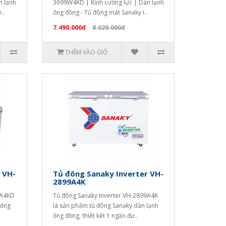
n lạnh
3699W4KD | Kính cường lực | Dàn lạnh
..
ống đồng - Tủ đông mát Sanaky I..
7.490.000đ
8.020.000đ
THÊM VÀO GIỎ
 VH-
Tủ đông Sanaky Inverter VH-
2899A4K
9A4KD
Tủ đông Sanaky Inverter VH-2899A4K
 ống
là sản phẩm tủ đông Sanaky dàn lạnh
ống đồng, thiết kết 1 ngăn đư..