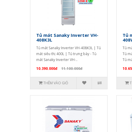
Tủ mát Sanaky Inverter VH-
Tủ m
408K3L
408
Tủ mát Sanaky Inverter VH-408K3L | Tủ
Tủ má
mát siêu thị 400L | Tủ trưng bày - Tủ
Tủ má
mát Sanaky Inverter VH-..
Tủ má
10.390.000đ
11.100.000đ
10.6
THÊM VÀO GIỎ
T