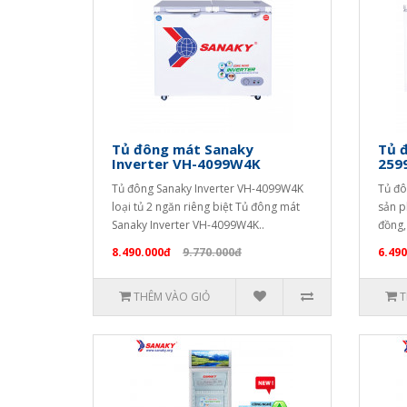
Tủ đông mát Sanaky
Tủ đ
Inverter VH-4099W4K
259
Tủ đông Sanaky Inverter VH-4099W4K
Tủ đô
loại tủ 2 ngăn riêng biệt Tủ đông mát
sản p
Sanaky Inverter VH-4099W4K..
đồng, 
8.490.000đ
9.770.000đ
6.490
THÊM VÀO GIỎ
T