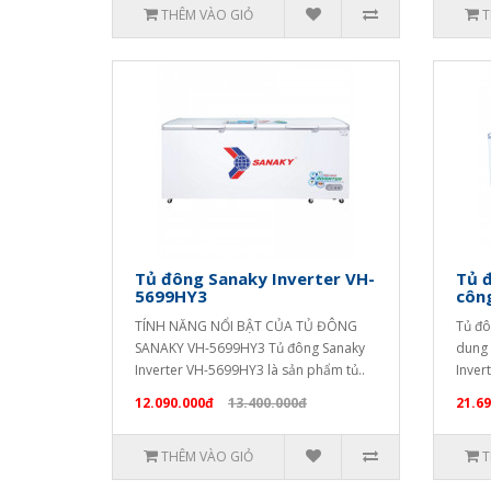
THÊM VÀO GIỎ
T
Tủ đông Sanaky Inverter VH-
Tủ 
5699HY3
công
TÍNH NĂNG NỔI BẬT CỦA TỦ ĐÔNG
Tủ đô
SANAKY VH-5699HY3 Tủ đông Sanaky
dung 
Inverter VH-5699HY3 là sản phẩm tủ..
Inver
12.090.000đ
13.400.000đ
21.6
THÊM VÀO GIỎ
T