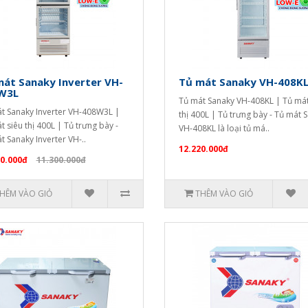
át Sanaky Inverter VH-
Tủ mát Sanaky VH-408K
W3L
Tủ mát Sanaky VH-408KL | Tủ mát
t Sanaky Inverter VH-408W3L |
thị 400L | Tủ trưng bày - Tủ mát 
t siêu thị 400L | Tủ trưng bày -
VH-408KL là loại tủ má..
t Sanaky Inverter VH-..
12.220.000đ
50.000đ
11.300.000đ
HÊM VÀO GIỎ
THÊM VÀO GIỎ