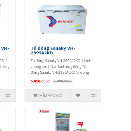
 VH-
Tủ đông Sanaky VH-
2899A2KD
A3 là
Tủ đông Sanaky VH-2899A2KD | Kính
nh ống
cường lực | Dàn lạnh ống đồng Tủ
đông Sanaky VH-2899A2KD là dòng ..
5.850.000đ
6.900.000đ
THÊM VÀO GIỎ