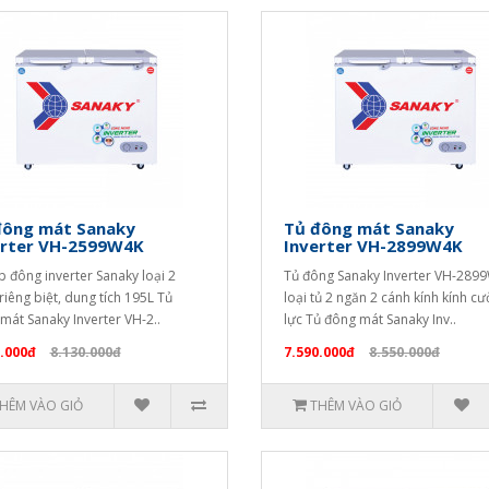
đông mát Sanaky
Tủ đông mát Sanaky
erter VH-2599W4K
Inverter VH-2899W4K
p đông inverter Sanaky loại 2
Tủ đông Sanaky Inverter VH-289
riêng biệt, dung tích 195L Tủ
loại tủ 2 ngăn 2 cánh kính kính c
mát Sanaky Inverter VH-2..
lực Tủ đông mát Sanaky Inv..
.000đ
8.130.000đ
7.590.000đ
8.550.000đ
HÊM VÀO GIỎ
THÊM VÀO GIỎ