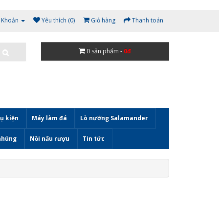
i Khoản
Yêu thích (0)
Giỏ hàng
Thanh toán
0
sản phẩm -
0đ
ụ kiện
Máy làm đá
Lò nướng Salamander
nhúng
Nồi nấu rượu
Tin tức