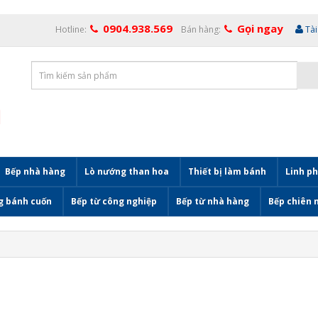
0904.938.569
Gọi ngay
Hotline:
Bán hàng:
Tà
Bếp nhà hàng
Lò nướng than hoa
Thiết bị làm bánh
Linh ph
g bánh cuốn
Bếp từ công nghiệp
Bếp từ nhà hàng
Bếp chiên 