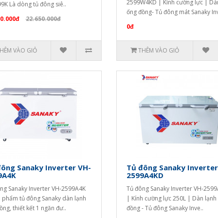
2599W4KD | Kính cường lực | Dà
9K Là dòng tủ đông siê..
ống đồng- Tủ đông mát Sanaky Inv
00.000đ
22.650.000đ
0đ
HÊM VÀO GIỎ
THÊM VÀO GIỎ
ông Sanaky Inverter VH-
Tủ đông Sanaky Inverter
9A4K
2599A4KD
ng Sanaky Inverter VH-2599A4K
Tủ đông Sanaky Inverter VH-259
n phẩm tủ đông Sanaky dàn lạnh
| Kính cường lực 250L | Dàn lạnh
ồng, thiết kết 1 ngăn đư..
đồng - Tủ đông Sanaky Inve..