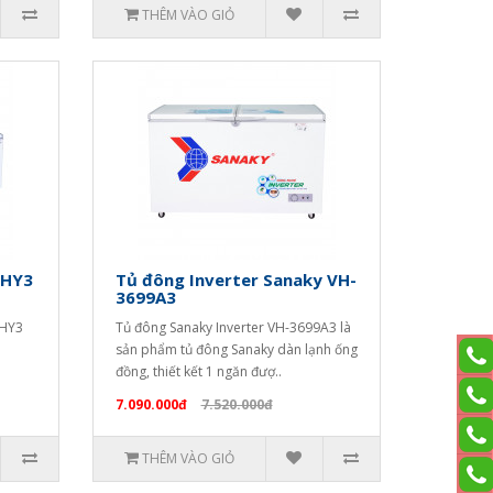
THÊM VÀO GIỎ
9HY3
Tủ đông Inverter Sanaky VH-
3699A3
9HY3
Tủ đông Sanaky Inverter VH-3699A3 là
sản phẩm tủ đông Sanaky dàn lạnh ống
đồng, thiết kết 1 ngăn đượ..
7.090.000đ
7.520.000đ
THÊM VÀO GIỎ