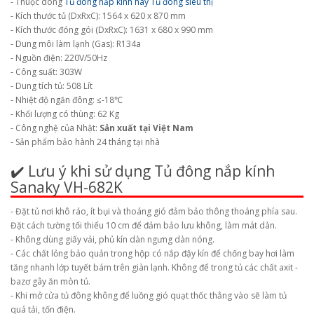
- Thuộc dòng
Tủ đông nắp kính hay Tủ đông siêu thị
- Kích thước tủ (DxRxC): 1564 x 620 x 870 mm
- Kích thước đóng gói (DxRxC): 1631 x 680 x 990 mm
- Dung môi làm lạnh (Gas): R134a
- Nguồn điện: 220V/50Hz
- Công suất: 303W
- Dung tích tủ: 508 Lít
- Nhiệt độ ngăn đông: ≤-18℃
- Khối lượng có thùng: 62 Kg
- Công nghệ của Nhật:
Sản xuất tại Việt Nam
- Sản phẩm bảo hành 24 tháng tại nhà
✔️ Lưu ý khi sử dụng Tủ đông nắp kính
Sanaky VH-682K
- Đặt tủ nơi khô ráo, ít bụi và thoáng gió đảm bảo thông thoáng phía sau.
Đặt cách tường tối thiểu 10 cm để đảm bảo lưu không, làm mát dàn.
- Không dùng giấy vải, phủ kín dàn ngưng dàn nóng.
- Các chất lỏng bảo quản trong hộp có nắp đậy kín để chống bay hơi làm
tăng nhanh lớp tuyết bám trên giàn lạnh. Không để trong tủ các chất axit -
bazơ gây ăn mòn tủ.
- Khi mở cửa tủ đông không để luồng gió quạt thốc thẳng vào sẽ làm tủ
quá tải, tốn điện.