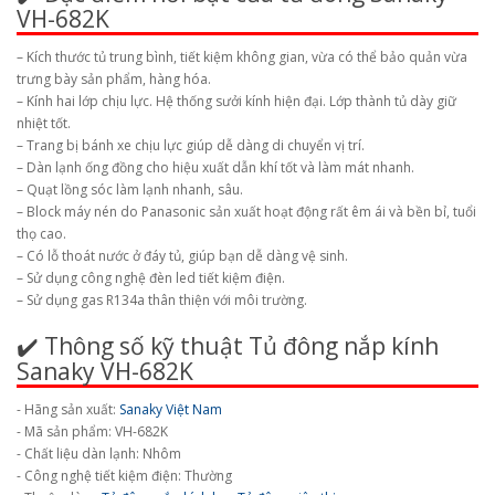
VH-682K
– Kích thước tủ trung bình, tiết kiệm không gian, vừa có thể bảo quản vừa
trưng bày sản phẩm, hàng hóa.
– Kính hai lớp chịu lực. Hệ thống sưởi kính hiện đại. Lớp thành tủ dày giữ
nhiệt tốt.
– Trang bị bánh xe chịu lực giúp dễ dàng di chuyển vị trí.
– Dàn lạnh ống đồng cho hiệu xuất dẫn khí tốt và làm mát nhanh.
– Quạt lồng sóc làm lạnh nhanh, sâu.
– Block máy nén do Panasonic sản xuất hoạt động rất êm ái và bền bỉ, tuổi
thọ cao.
– Có lỗ thoát nước ở đáy tủ, giúp bạn dễ dàng vệ sinh.
– Sử dụng công nghệ đèn led tiết kiệm điện.
– Sử dụng gas R134a thân thiện với môi trường.
✔️ Thông số kỹ thuật Tủ đông nắp kính
Sanaky VH-682K
- Hãng sản xuất:
Sanaky Việt Nam
- Mã sản phẩm: VH-682K
- Chất liệu dàn lạnh: Nhôm
- Công nghệ tiết kiệm điện: Thường