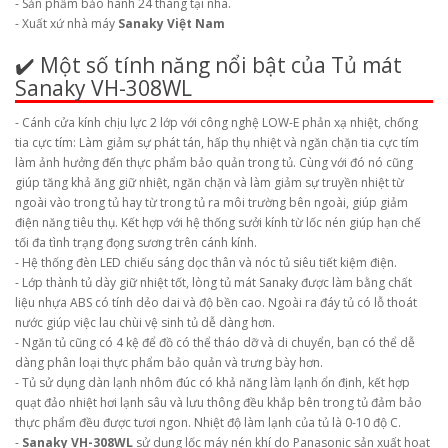
- Sản phẩm bảo hành 24 tháng tại nhà.
- Xuất xứ nhà máy
Sanaky Việt Nam
✔️ Một số tính năng nổi bật của Tủ mát
Sanaky VH-308WL
- Cánh cửa kính chịu lực 2 lớp với công nghệ LOW-E phản xạ nhiệt, chống
tia cực tím: Làm giảm sự phát tán, hấp thụ nhiệt và ngăn chặn tia cực tím
làm ảnh hưởng đến thực phẩm bảo quản trong tủ. Cùng với đó nó cũng
giúp tăng khả ăng giữ nhiệt, ngăn chặn và làm giảm sự truyền nhiệt từ
ngoài vào trong tủ hay từ trong tủ ra môi trường bên ngoài, giúp giảm
điện năng tiêu thụ. Kết hợp với hệ thống sưởi kính từ lốc nén giúp hạn chế
tối đa tình trạng đọng sương trên cánh kính.
- Hệ thống đèn LED chiếu sáng dọc thân và nóc tủ siêu tiết kiệm điện.
- Lớp thành tủ dày giữ nhiệt tốt, lòng tủ mát Sanaky được làm bằng chất
liệu nhựa ABS có tính dẻo dai và độ bền cao. Ngoài ra đáy tủ có lỗ thoát
nước giúp việc lau chùi vệ sinh tủ dễ dàng hơn.
- Ngăn tủ cũng có 4 kệ để đồ có thể tháo dỡ và di chuyển, bạn có thể dễ
dàng phân loại thực phẩm bảo quản và trưng bày hơn.
- Tủ sử dụng dàn lạnh nhôm đúc có khả năng làm lạnh ổn định, kết hợp
quạt đảo nhiệt hơi lạnh sâu và lưu thông đều khắp bên trong tủ đảm bảo
thực phẩm đều được tươi ngon. Nhiệt độ làm lạnh của tủ là 0-10 độ C.
-
Sanaky VH-308WL
sử dụng lốc máy nén khí do Panasonic sản xuất hoạt