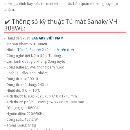
nước gia đình hay siêu thị mini với nhu cầu bảo quản và trưng bày thực
phẩm.
✔️ Thông số kỹ thuật Tủ mát Sanaky VH-
308WL:
- Hãng sản xuất:
SANAKY VIỆT NAM
- Mã sản phẩm:
VH-308WL
- Nhóm
Tủ mát Sanaky 2 cánh mở trên dưới
- Công nghệ tiết kiệm điện: Thường
- Làm lạnh quạt gió không đóng tuyết
- Công nghệ LOW-E chống bám nước.
- Chất liệu dàn lạnh: Nhôm
- Dung tích tủ: 300 Lít
- Dung tích sử dụng: 240 Lít
- Nhiệt độ: 0℃ ～ 10℃
- Kích thước tủ (DxRxC): 575 x 610 x 1745 mm
- Kích thước phủ bì (DxRxC): 678 x 682 x 1800 mm
- Sử dụng gas: R600a
- Nguồn điện: 220V/50Hz
- Công suất: 157,2 W
- Trọng lượng: 61Kg