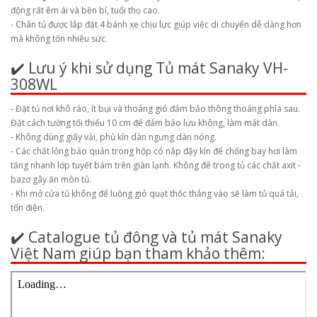
động rất êm ái và bền bỉ, tuổi thọ cao.
- Chân tủ được lắp đặt 4 bánh xe chịu lực giúp việc di chuyển dễ dàng hơn
mà không tốn nhiều sức.
✔️ Lưu ý khi sử dụng Tủ mát Sanaky VH-
308WL
- Đặt tủ nơi khô ráo, ít bụi và thoáng gió đảm bảo thông thoáng phía sau.
Đặt cách tường tối thiểu 10 cm để đảm bảo lưu không, làm mát dàn.
- Không dùng giấy vải, phủ kín dàn ngưng dàn nóng.
- Các chất lỏng bảo quản trong hộp có nắp đậy kín để chống bay hơi làm
tăng nhanh lớp tuyết bám trên giàn lạnh. Không để trong tủ các chất axit -
bazơ gây ăn mòn tủ.
- Khi mở cửa tủ không để luồng gió quạt thốc thẳng vào sẽ làm tủ quá tải,
tốn điện.
✔️ Catalogue tủ đông và tủ mát Sanaky
Việt Nam giúp bạn tham khảo thêm: