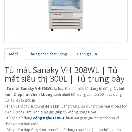
Mô tả
Chứng nhận chất lượng
Đánh giá (0)
Tủ mát Sanaky VH-308WL | Tủ
mát siêu thị 300L | Tủ trưng bày
-
Tủ mát Sanaky VH-308WL
là loại tủ mát thiết kế dạng tủ đứng,
2 cánh
kính 2 lớp hút chân không
cách nhiệt tốt, dung tích tủ 300 lít và dung
tích tối đa là 240 lít
- Thân và lóc tủ sử dụng
đèn LED
(Sang trọng, sử dụng thỏa mái không tốn
điện) Cơ chế làm lạnh quạt gió giúp tủ không đóng tuyết.
- Tủ còn sử dụng
công nghệ LOW-E
hiện đại giúp giữ nhiệt tốt hơn và
chống bám hơi nước.
- Sản phẩm đáp ứng được nhu cầu sử dụng của các tiệm tạp hóa, quán