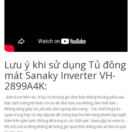
Lưu ý khi sử dụng Tủ đông
mát Sanaky Inverter VH-
2899A4K:
- Đặt tủ nơi khô ráo, ít bụi và thoáng gió đảm bảo thông thoáng phía sau.
Đặt cách tường tối thiểu 10 cm để đảm bảo lưu không, làm mát dàn. -
Không dùng giấy vải, phủ kín dàn ngưng dàn nóng. - Các chất lỏng bảo
quản trong hộp có nắp đậy kín để chống bay hơi làm tăng nhanh lớp tuyết
bám trên giàn lạnh. Không để trong tủ các chất axit - bazơ gây ăn mòn tủ. -
Khi mở cửa tủ đông không để luồng gió quạt thốc thẳng vào sẽ làm tủ quá