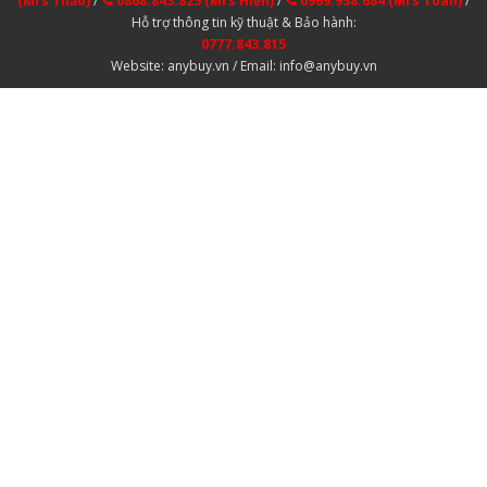
(Mrs Thảo)
/
0868.843.825 (Mrs Hiền)
/
0969.938.684 (Mrs Toan)
/
Hỗ trợ thông tin kỹ thuật & Bảo hành:
0777.843.815
Website: anybuy.vn / Email: info@anybuy.vn