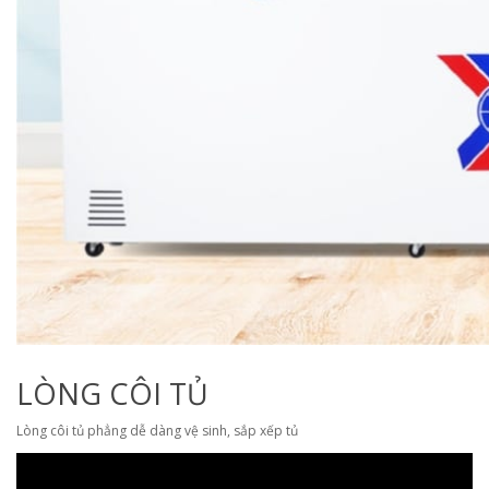
LÒNG CÔI TỦ
Lòng côi tủ phẳng dễ dàng vệ sinh, sắp xếp tủ