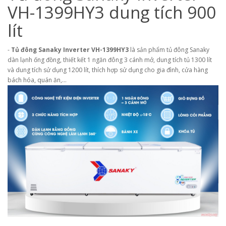
VH-1399HY3 dung tích 900
lít
-
Tủ đông Sanaky Inverter VH-1399HY3
là sản phẩm tủ đông Sanaky
dàn lạnh ống đồng, thiết kết 1 ngăn đông 3 cánh mở, dung tích tủ 1300 lít
và dung tích sử dụng 1200 lít, thích hợp sử dụng cho gia đình, cửa hàng
bách hóa, quán ăn,…