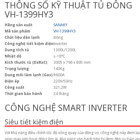
THÔNG SỐ KỸ THUẬT TỦ ĐÔNG
VH-1399HY3
Hãng sản xuất
SANAKY
Mã sản phẩm
VH-1399HY3
Chất liệu dàn lạnh
Đồng
Công nghệ tiết kiệm điện
Inverter
Dung tích tủ
1300L/1200L
Nhiệt độ
≤-18℃
Kích thước tủ (DxRxC)
3005 x 796 x 895 mm
Trọng lượng
143Kg
Dung môi làm lạnh (Gas)
R600A
Điện áp
220V/50Hz
Công suất
321,2W
Thời gian bảo hành
24 tháng
CÔNG NGHỆ SMART INVERTER
Siêu tiết kiệm điện
Với khả năng điều chỉnh tốc độ vòng quay của động cơ, công nghệ này đem lại
giúp máy nén hoạt động êm ái, khả năng vận hành bền bỉ đem đến sự bảo qu