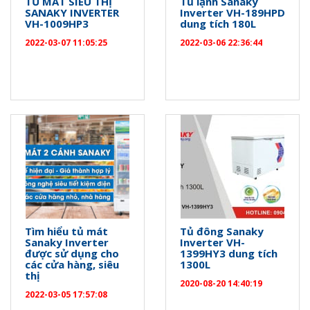
TỦ MÁT SIÊU THỊ
Tủ lạnh Sanaky
SANAKY INVERTER
Inverter VH-189HPD
VH-1009HP3
dung tích 180L
2022-03-07 11:05:25
2022-03-06 22:36:44
Tìm hiểu tủ mát
Tủ đông Sanaky
Sanaky Inverter
Inverter VH-
được sử dụng cho
1399HY3 dung tích
các cửa hàng, siêu
1300L
thị
2020-08-20 14:40:19
2022-03-05 17:57:08