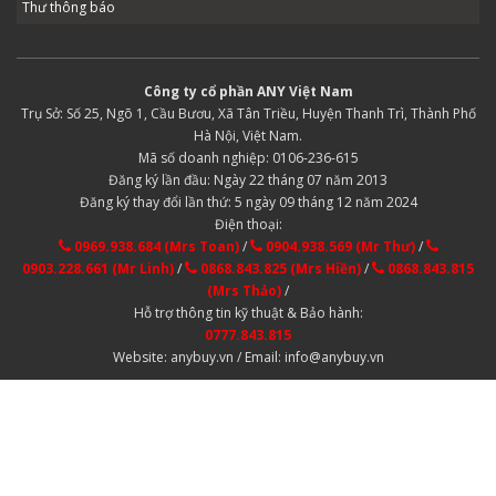
Thư thông báo
Công ty cổ phần ANY Việt Nam
Trụ Sở: Số 25, Ngõ 1, Cầu Bươu, Xã Tân Triều, Huyện Thanh Trì, Thành Phố
Hà Nội, Việt Nam.
Mã số doanh nghiệp: 0106-236-615
Đăng ký lần đầu: Ngày 22 tháng 07 năm 2013
Đăng ký thay đổi lần thứ: 5 ngày 09 tháng 12 năm 2024
Điện thoại:
0969.938.684 (Mrs Toan)
/
0904.938.569 (Mr Thư)
/
0903.228.661 (Mr Linh)
/
0868.843.825 (Mrs Hiền)
/
0868.843.815
(Mrs Thảo)
/
Hỗ trợ thông tin kỹ thuật & Bảo hành:
0777.843.815
Website: anybuy.vn / Email: info@anybuy.vn