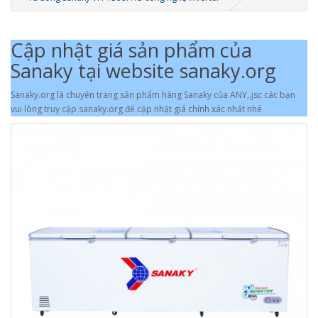
Cập nhật giá sản phẩm của
Sanaky tại website sanaky.org
Sanaky.org là chuyên trang sản phẩm hãng Sanaky của ANY,.jsc các bạn
vui lòng truy cập sanaky.org để cập nhật giá chính xác nhất nhé