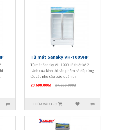
HP
Tủ mát Sanaky VH-1009HP
ế
Tủ mát Sanaky VH-1009HP thiết kế 2
hì
cánh cửa kính thì sản phẩm sẽ đáp ứng
.
tốt các nhu cầu bảo quản th..
23.690.000đ
27.250.000đ
THÊM VÀO GIỎ