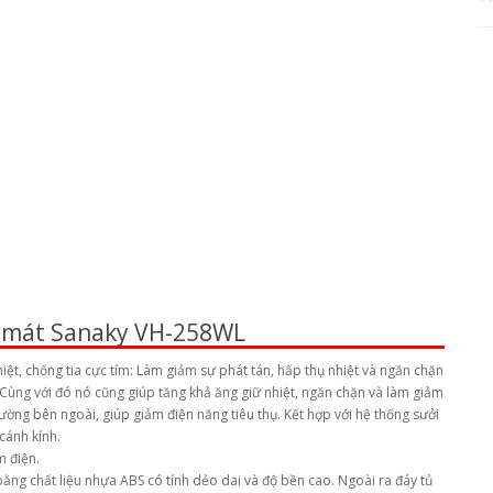
Tủ mát Sanaky VH-258WL
iệt, chống tia cực tím: Làm giảm sự phát tán, hấp thụ nhiệt và ngăn chặn
Cùng với đó nó cũng giúp tăng khả ăng giữ nhiệt, ngăn chặn và làm giảm
rường bên ngoài, giúp giảm điện năng tiêu thụ. Kết hợp với hệ thống sưởi
 cánh kính.
m điện.
 bằng chất liệu nhựa ABS có tính dẻo dai và độ bền cao. Ngoài ra đáy tủ