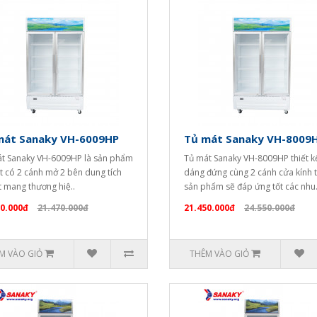
mát Sanaky VH-6009HP
Tủ mát Sanaky VH-8009
t Sanaky VH-6009HP là sản phẩm
Tủ mát Sanaky VH-8009HP thiết k
t có 2 cánh mở 2 bên dung tích
dáng đứng cùng 2 cánh cửa kính t
ít mang thương hiệ..
sản phẩm sẽ đáp ứng tốt các nhu.
50.000đ
21.470.000đ
21.450.000đ
24.550.000đ
M VÀO GIỎ
THÊM VÀO GIỎ