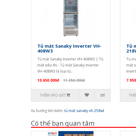
Tủ mát Sanaky Inverter VH-
Tủ m
408W3
218
Tủ mát Sanaky Inverter VH-408W3 | Tủ
Tủ má
mát siêu thị - Tủ mát Sanaky Inverter
mát s
VH-408W3 là loại tủ..
Inver
10.650.000đ
11.050.000đ
7.950
THÊM VÀO GIỎ
THÊ
Xu hướng tìm kiếm:
tủ mát sanaky vh-258wl
Có thể bạn quan tâm