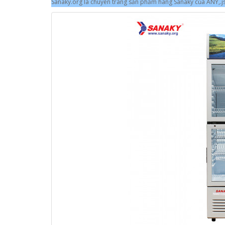
Sanaky.org là chuyên trang sản phẩm hãng Sanaky của ANY,.jsc