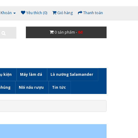
i Khoản
Yêu thích (0)
Giỏ hàng
Thanh toán
0
sản phẩm -
0đ
ụ kiện
Máy làm đá
Lò nướng Salamander
nhúng
Nồi nấu rượu
Tin tức