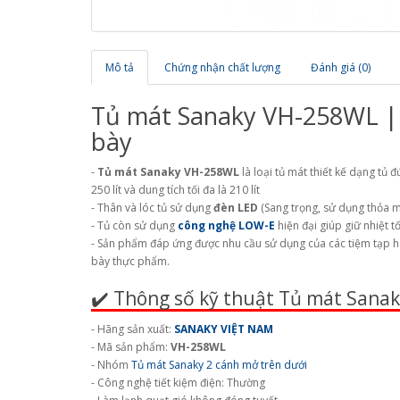
Mô tả
Chứng nhận chất lượng
Đánh giá (0)
Tủ mát Sanaky VH-258WL | 
bày
-
Tủ mát Sanaky VH-258WL
là loại tủ mát thiết kế dạng tủ 
250 lít và dung tích tối đa là 210 lít
- Thân và lóc tủ sử dụng
đèn LED
(Sang trọng, sử dụng thỏa m
- Tủ còn sử dụng
công nghệ LOW-E
hiện đại giúp giữ nhiệt 
- Sản phẩm đáp ứng được nhu cầu sử dụng của các tiệm tạp hó
bày thực phẩm.
✔️ Thông số kỹ thuật Tủ mát Sana
- Hãng sản xuất:
SANAKY VIỆT NAM
- Mã sản phẩm:
VH-258WL
- Nhóm
Tủ mát Sanaky 2 cánh mở trên dưới
- Công nghệ tiết kiệm điện: Thường