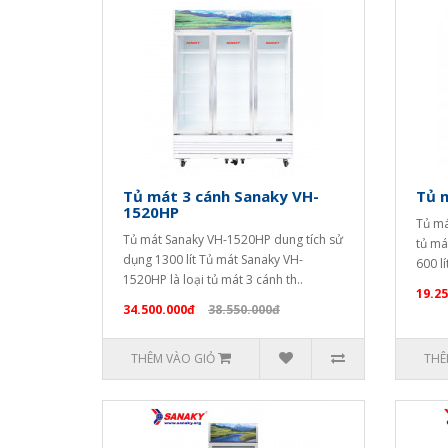
Tủ mát 3 cánh Sanaky VH-
Tủ 
1520HP
Tủ má
Tủ mát Sanaky VH-1520HP dung tích sử
tủ má
dụng 1300 lít Tủ mát Sanaky VH-
600 l
1520HP là loại tủ mát 3 cánh th..
19.2
34.500.000đ
38.550.000đ
THÊM VÀO GIỎ
THÊ