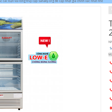
 các bạn vui lòng truy cập sanaky.org để cập nhật giá chính xác nhất nhé
Nh
S
Mã
B