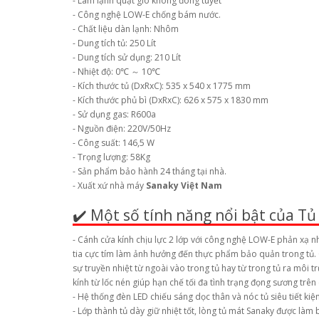
- Làm lạnh quạt gió không đóng tuyết
- Công nghệ LOW-E chống bám nước.
- Chất liệu dàn lạnh: Nhôm
- Dung tích tủ: 250 Lít
- Dung tích sử dụng: 210 Lít
- Nhiệt độ: 0℃ ～ 10℃
- Kích thước tủ (DxRxC): 535 x 540 x 1775 mm
- Kích thước phủ bì (DxRxC): 626 x 575 x 1830 mm
- Sử dụng gas: R600a
- Nguồn điện: 220V/50Hz
- Công suất: 146,5 W
- Trọng lượng: 58Kg
- Sản phẩm bảo hành 24 tháng tại nhà.
- Xuất xứ nhà máy
Sanaky Việt Nam
✔️ Một số tính năng nổi bật của 
- Cánh cửa kính chịu lực 2 lớp với công nghệ LOW-E phản xạ nh
tia cực tím làm ảnh hưởng đến thực phẩm bảo quản trong tủ. 
sự truyền nhiệt từ ngoài vào trong tủ hay từ trong tủ ra môi t
kính từ lốc nén giúp hạn chế tối đa tình trạng đọng sương trên
- Hệ thống đèn LED chiếu sáng dọc thân và nóc tủ siêu tiết kiệ
- Lớp thành tủ dày giữ nhiệt tốt, lòng tủ mát Sanaky được làm