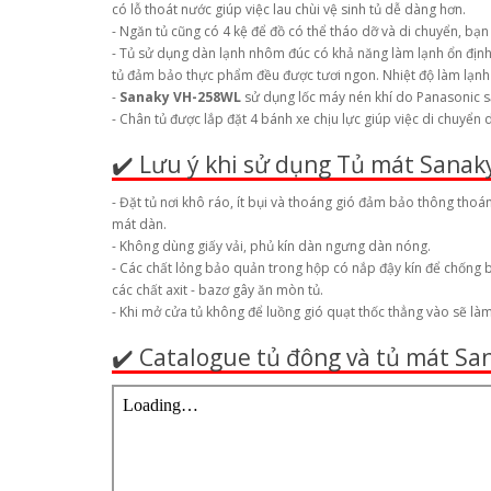
có lỗ thoát nước giúp việc lau chùi vệ sinh tủ dễ dàng hơn.
- Ngăn tủ cũng có 4 kệ để đồ có thể tháo dỡ và di chuyển, b
- Tủ sử dụng dàn lạnh nhôm đúc có khả năng làm lạnh ổn định,
tủ đảm bảo thực phẩm đều được tươi ngon. Nhiệt độ làm lạnh c
-
Sanaky VH-258WL
sử dụng lốc máy nén khí do Panasonic sản
- Chân tủ được lắp đặt 4 bánh xe chịu lực giúp việc di chuyể
✔️ Lưu ý khi sử dụng Tủ mát Sana
- Đặt tủ nơi khô ráo, ít bụi và thoáng gió đảm bảo thông tho
mát dàn.
- Không dùng giấy vải, phủ kín dàn ngưng dàn nóng.
- Các chất lỏng bảo quản trong hộp có nắp đậy kín để chống b
các chất axit - bazơ gây ăn mòn tủ.
- Khi mở cửa tủ không để luồng gió quạt thốc thẳng vào sẽ làm 
✔️ Catalogue tủ đông và tủ mát S