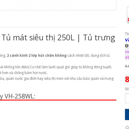
Tì
Tủ mát siêu thị 250L | Tủ trưng
V
xu
đứng,
2 cánh kính 2 lớp hút chân không
cách nhiệt tốt, dung tích tủ
đô
8.
ái không tốn điện) Cơ chế làm lạnh quạt gió giúp tủ không đóng tuyết.
tốt hơn và chống bám hơi nước.
8
a, quán nước gia đình hay siêu thị mini với nhu cầu bảo quản và trưng
Số
ky VH-258WL: