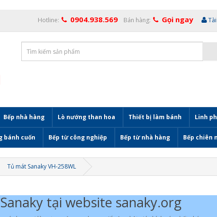
0904.938.569
Gọi ngay
Hotline:
Bán hàng:
Tà
Bếp nhà hàng
Lò nướng than hoa
Thiết bị làm bánh
Linh ph
g bánh cuốn
Bếp từ công nghiệp
Bếp từ nhà hàng
Bếp chiên 
Tủ mát Sanaky VH-258WL
Sanaky tại website sanaky.org