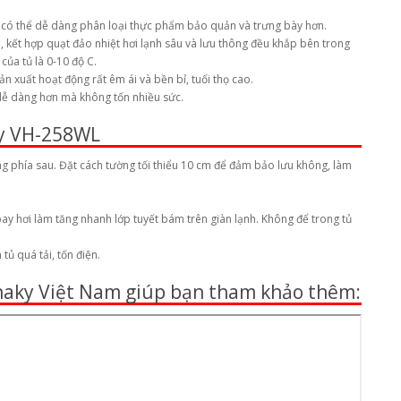
ạn có thể dễ dàng phân loại thực phẩm bảo quản và trưng bày hơn.
 kết hợp quạt đảo nhiệt hơi lạnh sâu và lưu thông đều khắp bên trong
ủa tủ là 0-10 độ C.
 xuất hoạt động rất êm ái và bền bỉ, tuổi thọ cao.
n dễ dàng hơn mà không tốn nhiều sức.
ky VH-258WL
áng phía sau. Đặt cách tường tối thiểu 10 cm để đảm bảo lưu không, làm
ay hơi làm tăng nhanh lớp tuyết bám trên giàn lạnh. Không để trong tủ
tủ quá tải, tốn điện.
anaky Việt Nam giúp bạn tham khảo thêm: