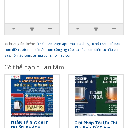
Xu hướng tìm kiếm:
tủ nấu cơm điện aptomat 10 khay
,
tủ nấu cơm
,
tủ nấu
cơm điện aptomat
,
tủ nấu cơm công nghiệp
,
tủ nấu cơm điện
,
tủ nấu cơm
gas
,
nồi nấu cơm
,
tu nau com
,
noi nau com
Có thể bạn quan tâm
TUẦN LỄ BIG SALE -
Giải Pháp Tối Ưu Chi
TRI ÂN KHÁCH
Phí: Bếp Từ Công