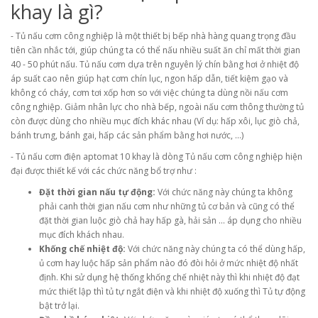
khay là gì?
- Tủ nấu cơm công nghiệp là một thiết bị bếp nhà hàng quang trọng đầu
tiên cần nhắc tới, giúp chúng ta có thể nấu nhiều suất ăn chỉ mất thời gian
40 - 50 phút nấu. Tủ nấu cơm dựa trên nguyên lý chín bằng hơi ở nhiệt độ
áp suất cao nên giúp hạt cơm chín lục, ngon hấp dẫn, tiết kiệm gạo và
không có cháy, cơm tơi xốp hơn so với việc chúng ta dùng nồi nấu cơm
công nghiệp. Giảm nhân lực cho nhà bếp, ngoài nấu cơm thông thường tủ
còn được dùng cho nhiều mục đích khác nhau (Ví dụ: hấp xôi, lục giò chả,
bánh trưng, bánh gai, hấp các sản phẩm bằng hơi nước, ...)
- Tủ nấu cơm điện aptomat 10 khay là dòng Tủ nấu cơm công nghiệp hiện
đại được thiết kế với các chức năng bổ trợ như :
Đặt thời gian nấu tự động:
Với chức năng này chúng ta không
phải canh thời gian nấu cơm như những tủ cơ bản và cũng có thể
đặt thời gian luộc giò chả hay hấp gà, hải sản ... áp dụng cho nhiều
mục đích khách nhau.
Khống chế nhiệt độ:
Với chức năng này chúng ta có thể dùng hấp,
ủ cơm hay luộc hấp sản phẩm nào đó đòi hỏi ở mức nhiệt độ nhất
định. Khi sử dụng hệ thống khống chế nhiệt này thì khi nhiệt độ đạt
mức thiết lập thì tủ tự ngắt điện và khi nhiệt độ xuống thì Tủ tự động
bật trở lại.