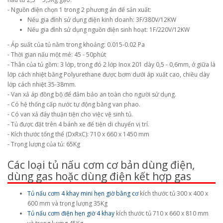
- Nguồn điện chọn 1 trong 2 phương án để sản xuất:
Nếu gia đình sử dụng điện kinh doanh: 3F/380V/12KW
Nếu gia đình sử dụng nguồn điện sinh hoạt: 1F/220V/12KW
- Áp suất của tủ nằm trong khoảng: 0.015-0.02 Pa
- Thời gian nấu một mẻ: 45 - 50phút
- Thân của tủ gồm: 3 lớp, trong đó 2 lớp Inox 201 dày 0,5 - 0,6mm, ở giữa là
lớp cách nhiệt bằng Polyurethane được bơm dưới áp xuất cao, chiều dày
lớp cách nhiệt 35-38mm.
- Van xả áp đồng bộ để đảm bảo an toàn cho người sử dụng.
- Có hệ thống cấp nước tự động bằng van phao.
- Có van xả đáy thuận tiện cho việc vệ sinh tủ.
- Tủ được đặt trên 4 bánh xe để tiện di chuyển vị trí.
- Kích thước tổng thể (DxRxC): 710 x 660 x 1450 mm
- Trọng lượng của tủ: 65Kg
Các loại tủ nấu cơm cơ bản dùng điện,
dùng gas hoặc dùng điện kết hợp gas
Tủ nấu cơm 4 khay mini hẹn giờ bằng cơ
kích thước tủ 300 x 400 x
600 mm và trọng lượng 35Kg
Tủ nấu cơm điện hẹn giờ 4 khay
kích thước tủ 710 x 660 x 810 mm