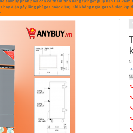
o anybuy phân phối còn có thêm tính năng tự ngắt giúp bạn tiết kiệm th
s hay điện gây lãng phí gas hoặc điện). Khi không ngắt gas và điện kịp t
c.
Nh
A
Mã