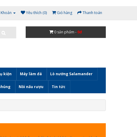
i Khoản
Yêu thích (0)
Giỏ hàng
Thanh toán
0
sản phẩm -
0đ
ụ kiện
Máy làm đá
Lò nướng Salamander
nhúng
Nồi nấu rượu
Tin tức