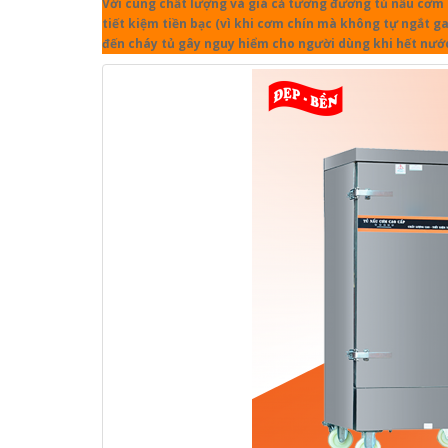
Với cùng chất lượng và giá cả tương đương tủ nấu cơm d
tiết kiệm tiền bạc (vì khi cơm chín mà không tự ngắt ga
đến cháy tủ gây nguy hiểm cho người dùng khi hết nướ