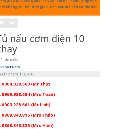
ời gian (vì không phải chờ đợi khi nấu cơm), giúp bạn
hời không chỉ tốn thời gian, tiền bạc mà còn có thể dẫn
Tủ nấu cơm điện 10
khay
à sản xuất:
NY Việt Nam
 sản phẩm: TCD-10K
0904.938.569 (Mr Thư)
0969.938.684 (Mrs Toan)
0903.228.661 (Mr Linh)
0868.843.815 (Mrs Thảo)
0868.843.825 (Mrs Hiền)