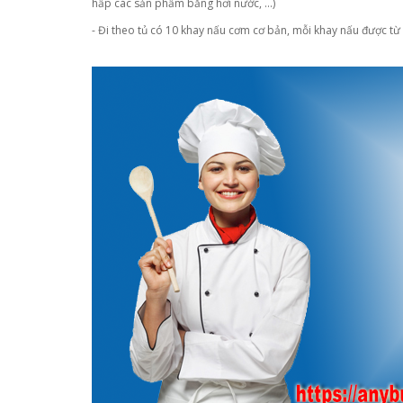
hấp các sản phẩm bằng hơi nước, ...)
- Đi theo tủ có 10 khay nấu cơm cơ bản, mỗi khay nấu được từ 