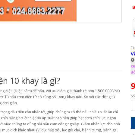
B
Tì
V
xu
đô
n 10 khay là gì?
9
ng điện (Điện câm) để nấu. Với ưu điểm giá thành rẻ hơn 1.500.000 VNĐ
Số
ới Tủ nấu cơm điện tử có cùng số lượng khay nấu. So với các dòng tủ
g đơn giản.
trọng đầu tiên cần nhắc tới, giúp chúng ta có thể nấu nhiều suất ăn chỉ
 chín bằng hơi ở nhiệt độ áp suất cao nên giúp hạt cơm chín lục, ngon
 với việc chúng ta dùng nồi nấu cơm công nghiệp. Giảm nhân lực cho nhà
ục đích khác nhau (Ví dụ: hấp xôi, lục giò chả, bánh trưng, bánh gai,