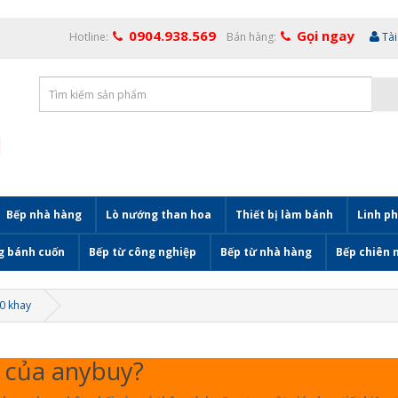
0904.938.569
Gọi ngay
Hotline:
Bán hàng:
Tà
Bếp nhà hàng
Lò nướng than hoa
Thiết bị làm bánh
Linh ph
g bánh cuốn
Bếp từ công nghiệp
Bếp từ nhà hàng
Bếp chiên 
0 khay
m của anybuy?