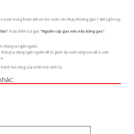
ra nước trong buồn đốt và cho nước vào khay khoảng gần 1 đốt ngón tay
điện"
hoặc kiểm tra gas
"Nguồn cấp gas nếu nấu bằng gas"
.
ì chúng ta ngắt nguồn.
 thống tự động ngắt nguồn để tủ giảm áp xuất cũng vừa để ủ cơm.
ra.
ránh hơi nóng của tủ khi mở cánh tủ.
khác: