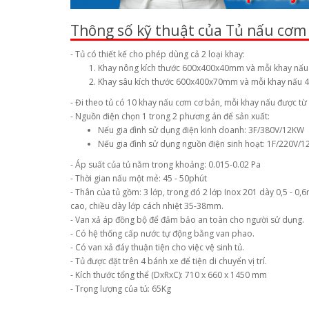
Thông số kỹ thuật của Tủ nấu cơm
- Tủ có thiết kế cho phép dùng cả 2 loại khay:
Khay nông kích thước 600x400x40mm và mỗi khay nấu 
Khay sâu kích thước 600x400x70mm và mỗi khay nấu 4
- Đi theo tủ có 10 khay nấu cơm cơ bản, mỗi khay nấu được từ 
- Nguồn điện chọn 1 trong 2 phương án để sản xuất:
Nếu gia đình sử dụng điện kinh doanh: 3F/380V/12KW
Nếu gia đình sử dụng nguồn điện sinh hoạt: 1F/220V/
- Áp suất của tủ nằm trong khoảng: 0.015-0.02 Pa
- Thời gian nấu một mẻ: 45 - 50phút
- Thân của tủ gồm: 3 lớp, trong đó 2 lớp Inox 201 dày 0,5 - 0
cao, chiều dày lớp cách nhiệt 35-38mm.
- Van xả áp đồng bộ để đảm bảo an toàn cho người sử dụng.
- Có hệ thống cấp nước tự động bằng van phao.
- Có van xả đáy thuận tiện cho việc vệ sinh tủ.
- Tủ được đặt trên 4 bánh xe để tiện di chuyển vị trí.
- Kích thước tổng thể (DxRxC): 710 x 660 x 1450 mm
- Trọng lượng của tủ: 65Kg