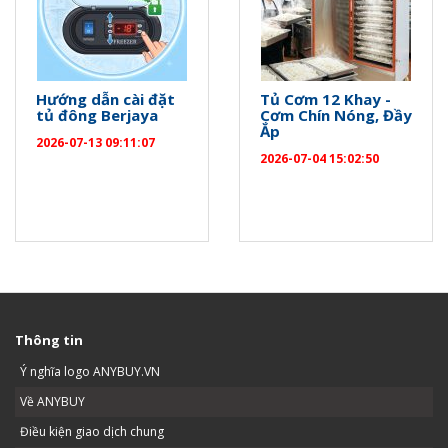
Hướng dẫn cài đặt
Tủ Cơm 12 Khay -
tủ đông Berjaya
Cơm Chín Nóng, Đầy
Ắp
2026-07-13 09:11:07
2026-07-04 15:02:50
Thông tin
Ý nghĩa logo ANYBUY.VN
Về ANYBUY
Điều kiện giao dịch chung