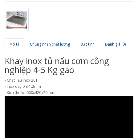
Mô tả
Chứng nhận chất lượng
Đặc tính
Đánh giá (0)
Khay inox tủ nấu cơm công
nghiệp 4-5 Kg gạo
- Chất liệu inox 201
- Inox day 0.8-1.2mm
- Kích thước: 600x420x70mm