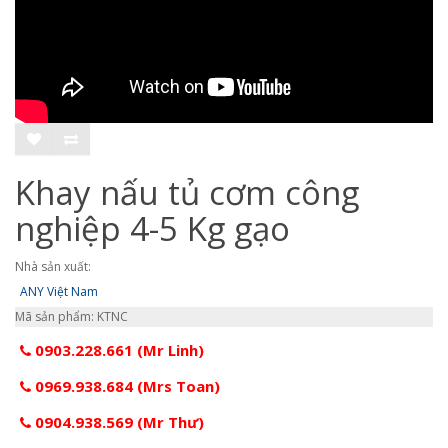
Khay nấu tủ cơm công
nghiệp 4-5 Kg gạo
Nhà sản xuất:
ANY Việt Nam
Mã sản phẩm: KTNC
0903.228.661 (Mr Linh)
0969.938.684 (Mrs Toan)
0904.938.569 (Mr Thư)