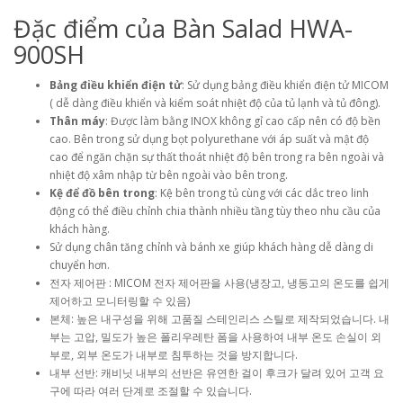
Đặc điểm của Bàn Salad HWA-
900SH
Bảng điều khiển điện tử
: Sử dụng bảng điều khiển điện tử MICOM
( dễ dàng điều khiển và kiểm soát nhiệt độ của tủ lạnh và tủ đông).
Thân máy
: Được làm bằng INOX không gỉ cao cấp nên có độ bền
cao. Bên trong sử dụng bọt polyurethane với áp suất và mật độ
cao để ngăn chặn sự thất thoát nhiệt độ bên trong ra bên ngoài và
nhiệt độ xâm nhập từ bên ngoài vào bên trong.
Kệ để đồ bên trong
: Kệ bên trong tủ cùng với các dắc treo linh
động có thể điều chỉnh chia thành nhiều tầng tùy theo nhu cầu của
khách hàng.
Sử dụng chân tăng chỉnh và bánh xe giúp khách hàng dễ dàng di
chuyển hơn.
전자 제어판 : MICOM 전자 제어판을 사용(냉장고, 냉동고의 온도를 쉽게
제어하고 모니터링할 수 있음)
본체: 높은 내구성을 위해 고품질 스테인리스 스틸로 제작되었습니다. 내
부는 고압, 밀도가 높은 폴리우레탄 폼을 사용하여 내부 온도 손실이 외
부로, 외부 온도가 내부로 침투하는 것을 방지합니다.
내부 선반: 캐비닛 내부의 선반은 유연한 걸이 후크가 달려 있어 고객 요
구에 따라 여러 단계로 조절할 수 있습니다.