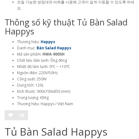
조절 가능한 받침대와 바퀴를 사용해 고객이 쉽게 이동할 수 있도록 하세
요.
Thông số kỹ thuật Tủ Bàn Salad
Happys
Thương hiệu:
Happys
Danh mục:
Bàn Salad Happys
Mã sản phẩm:
HWA-900SH
Chất liệu dàn lạnh: Ống đồng
Nhiệt độ làm lạnh: 0℃ ~ +10℃
Nguồn điện: 220V/50Hz
Công suất: 250W
Dung tích: 120L
Kích thước: 900x700x850 (mm)
Trọng lượng: 65Kg
Thương hiệu: Happys / Việt Nam
Tủ Bàn Salad Happys